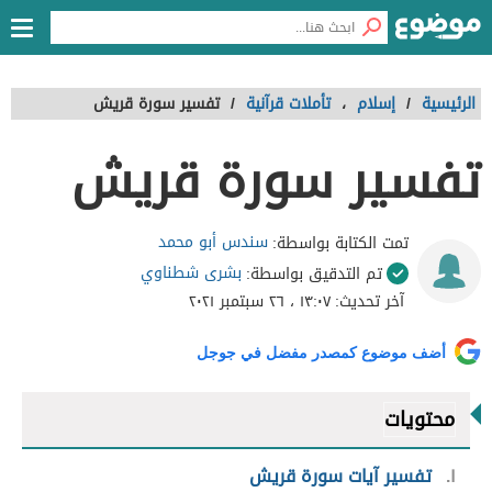
الرئيسية
/
إسلام
،
تأملات قرآنية
/
تفسير سورة قريش
تفسير سورة قريش
سندس أبو محمد
تمت الكتابة بواسطة:
بشرى شطناوي
تم التدقيق بواسطة:
آخر تحديث:
١٣:٠٧ ، ٢٦ سبتمبر ٢٠٢١
أضف موضوع كمصدر مفضل في جوجل
محتويات
١
تفسير آيات سورة قريش