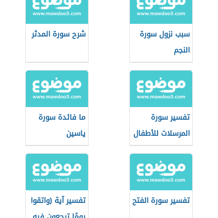
سبب نزول سورة
شرح سورة المدثر
النجم
تفسير سورة
ما فائدة سورة
المرسلات للأطفال
ياسين
تفسير سورة الفتح
تفسير آية (واتقوا
يومًا ترجعون فيه