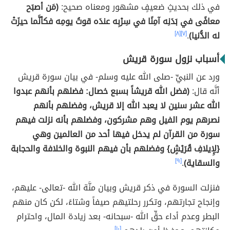
في ذلك بحديثٍ ضعيفٍ مشهور ومعناه صحيح:
(مَن أصبَح
معافًى في بَدَنِه آمِنًا في سِرْبِه عندَه قوتُ يومِه فكأنَّما حيزَتْ
له الدُّنيا)
.
[٧]
[٨]
أسباب نزول سورة قريش
ورد عن النبيِّ -صلى الله عليه وسلم- في بيان سورة قريش
أنَّه قال:
(فضل الله قريشاً بسبع خصال: فضلهم بأنهم عبدوا
الله عشر سنين لا يعبد الله إلا قريش، وفضلهم بأنهم
نصرهم يوم الفيل وهم مشركون، وفضلهم بأنه نزلت فيهم
سورة من القرآن لم يدخل فيها أحد من العالمين وهي
{لِإِيلافِ قُرَيْشٍ} وفضلهم بأن فيهم النبوة والخلافة والحجابة
والسقاية)
.
[٩]
فنزلت السورة في ذكر قريش وبيان منَّة الله -تعالى- عليهم،
وإنجاح تجارتهم، وتكرر رحلتيهم صيفاً وشتاءً، لكن كان منهم
البطر وعدم أداء حقِّ الله -سبحانه- بعد زيادة المال، واحترام
[١٠]