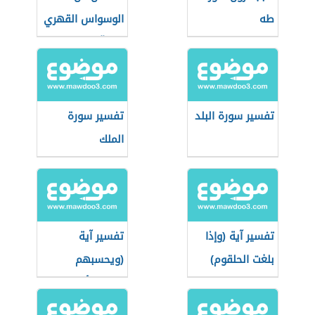
طه
الوسواس القهري
بالقرآن
تفسير سورة البلد
تفسير سورة
الملك
تفسير آية (وإذا
تفسير آية
بلغت الحلقوم)
(ويحسبهم
الجاهل أغنياء من
التعفف)