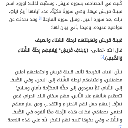
كُتبت في المصاحف بسورة قريش، وسمِّيت لذلك؛ لورود اسم
قبيلة قريش فيها، وهي سورةٌ مكيَّةٌ، عدد آياتها أربعُ آياتٍ،
نزلت بعد سورة التين، وقبل سورة القارعة.
[١]
وقد تحدثت عن
مواضيع عديدة، وفيما يأتي بيان لها:
قبيلة قريش وتهيئتهم لرحلة الشتاء والصيف
قال الله -تعالى-:
﴿لِإيلافِ قُرَيشٍ* إيلافِهِم رِحلَةَ الشِّتاءِ
وَالصَّيفِ﴾
.
[٢]
تبيِّن الآيات الكريمة تآلف قبيلة قريش واجتماعهم آمنين
مطمئنين، واعتيادهم لرحلة الشِّتاء إلى اليمن، وفي الصَّيف
إلى الشَّام، ثمَّ يعودون إلى مكَّة المكرَّمة بأمانٍ وسلامٍ؛
لتعظيم شأنهم عند النَّاس، فهم سكان البلد الحرام، فمن
تعرَّف إليهم جعل لهم الاحترام والتقدير، ومن سار معهم
احتمى بحماهم، فكانت هذه الرِّحلة ممَّا ألفوه في الصَّيف
والشِّتاء، وفي ذكرها تنبيه لهم لشكر الله على هذه النعمة.
[٣]