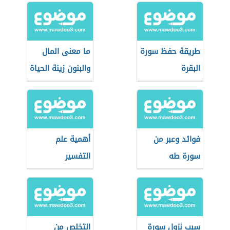
طريقة حفظ سورة
ما معنى المال
البقرة
والبنون زينة الحياة
الدنيا
فوائد وعبر من
أهمية علم
سورة طه
التفسير
سبب نزول سورة
التخلص من