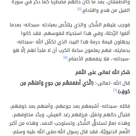
والاطمئنان، بعد ما كان حالهم مضطرباً كما ذُكر في سورة
الفيل من هدمٍ واقتحامٍ.
[٥]
فوجب عليهم الشُّكر، والذي يتلخَّص بعبادته -سبحانه- بعدما
ألفوا الرِّحلة، وفي هذا استحياءٌ لنفوسهم، فقد كانوا
يجهلون قيمة حرمة هذا البيت الذي تكفّل الله -سبحانه-
بحمايته، فهم يعلمون ساعة الكرب أن لا ملجأ لهم إلَّا هو
-سبحانه-، فلا ينفعهم الأصنام.
[٥]
شكر الله تعالى على النّعَم
قال الله -تعالى-:
(الَّذي أَطعَمَهُم مِن جوعٍ وَآمَنَهُم مِن
خَوفٍ)
.
[٦]
فالله -سبحانه- أشبعهم بعد جوعهم، وآمنهم بعد خوفهم،
فتبدَّل حالهم وتغيَّر، فرزقهم رغد العيش، وبدَّد مخاوفهم،
وهذه نعمٌ تستحقُّ الشُّكر، وتستوجب الحمد، وهذه من أكبر
النِّعم الدنيويَّة، فقد قال رسول الله-صلى الله عليه وسلم-