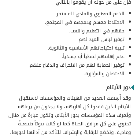
فإن على من حوله أن يقوموا بالتالي:
الدعم المعنوي والمادي المستمر.
الاختلاط معهم ودمجهم في المجتمع.
حقهم في التعليم واللعب.
توفير لباس العيد لهم.
تلبية احتياجاتهم الأساسية والثانوية.
عدم إهانتهم لفظياً أو جسدياً.
توفير الحماية لهم من الانحراف والدفاع عنهم.
الاحتضان والمؤازرة.
دور الأيتام
وقد أُسِسَت العديد من الهيئات والمؤسسات لاستقبال
الأيتام الذين فقدوا كل أقاربهم، ولا يجدون من يرعاهم
وتُعرف هذه المؤسسات بدور الأيتام، وتكون عبارةً عن منازل
تحتوي على كل مرافق الحياة كما لو كانت بيوتاً طبيعيةً
وعادية، وتخضع للرقابة والإشراف للتأكد من أدائها لدورها،