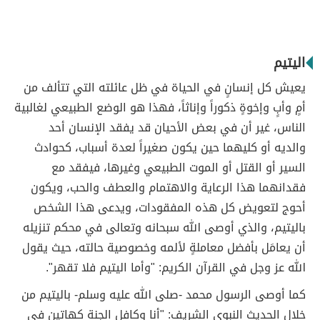
اليتيم
يعيش كل إنسانٍ في الحياة في ظل عائلته التي تتألف من
أمٍ وأبٍ وإخوةٍ ذكوراً وإناثاً، فهذا هو الوضع الطبيعي لغالبية
الناس، غير أن في بعض الأحيان قد يفقد الإنسان أحد
والديه أو كليهما حين يكون صغيراً لعدة أسباب، كحوادث
السير أو القتل أو الموت الطبيعي وغيرها، فيفقد مع
فقدانهما هذا الرعاية والاهتمام والعطف والحب، ويكون
أحوج لتعويض كل هذه المفقودات، ويدعى هذا الشخص
باليتيم، والذي أوصى الله سبحانه وتعالى في محكم تنزيله
أن يعامَل بأفضل معاملةٍ لألمه وخصوصية حالته، حيث يقول
الله عز وجل في القرآن الكريم: "وأما اليتيم فلا تقهر".
كما أوصى الرسول محمد -صلى الله عليه وسلم- باليتيم من
خلال الحديث النبوي الشريف: "أنا وكافل الجنة كهاتين في