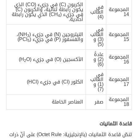
الكربون (C) في جزيء (CO) الذي
في
المجموعة
يكون رابطة ثنائية، والكربون (C)
الغالب
14
في جزيء (CH
) الذي يكون رابطة
(4)
4
أحادية.
في
المجموعة
الغالب
النيتروجين (N) في جزيء (NH
)،
3
15
(3) و
والفسفور (P) في جزيء (PCl
)
5
(5)
عادةً
المجموعة
(2) و
الأكسجين (O) في جزيء (H
O)
16
2
(6)
في
المجموعة
الغالب
الكلور (Cl) في جزيء (HCl)
17
(1) و
(7)
المجموعة
صفر
العناصر الخاملة
18
قاعدة الثمانيات
تنصّ قاعدة الثمانيات (بالإنجليزية: Octet Rule) على أنّ ذرات