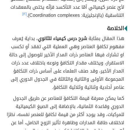
لأيّ عنصر كيميائي أمّا عدد التأكسد فإنّه يختص بالمعقدات
التناسقية (بالإنجليزية: Coordination complexes).
[١٢]
الخلاصة
هذا المقال بمثابة
شرح درس كيمياء للثانوي
، بداية يُعرف
مفهوم تكافؤ العناصر وهي العملية التي تفقد أو تكسب
او تشارك فيها العناصر ذرات المدار الأخير للوصول إلى حالة
الاستقرار، ويختلف مقدار التكافؤ ونوعه باختلاف عدد ذرات
المدار الأخير، وقد صنف العلماء على أساس ذرات التكافؤ
المجموعة الأولى والثانية والثالثة في الجدول الدوري إلى
عناصر أحادية وثنائية وثلاثية التكافؤ.
كما يمكن معرفة قيمة التكافؤ للعناصر عن طريق الجدول
الدوري وقاعدة الثمانية، بالإضافة إلى الصيغ الكيميائية
للمركبات، وقد يوجد أكثر من قيمة تكافؤ للعنصر نفسه، نظرًا
لاختلاف طاقة المدارات وظاهرة تأثير الزوج الخامل، أما عن