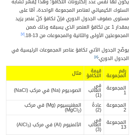
يكون لها نفس عدد إلكترونات التكافؤ؛ وهذا يُفسّر تشابه
السلوك الكيميائي لعناصر المجموعة الواحدة، أمّا على
مستوى صفوف الجدول الدوري فإنّ تكافؤ كلّ عنصر يزيد
بمقدار 1 عن تكافؤ العنصر الذي يسبقه وذلك ضمن
المجموعتين الأولى والثانية والمجموعات من 13-18.
[٧]
يوضّح الجدول الآتي تكافؤ عناصر المجموعات الرئيسية في
الجدول الدوري:
[٨]
رقم
قيمة
مثال
المجموعة
التكافؤ
في
المجموعة
الغالب
الصوديوم (Na) في مركب (NaCl)
1
(1)
المجموعة
عادةً
المغنيسيوم (Mg) في مركب
)
(MgCl
(2)
2
2
في
المجموعة
الغالب
الألمنيوم (Al) في مركب (AlCl
)
13
3
(3)