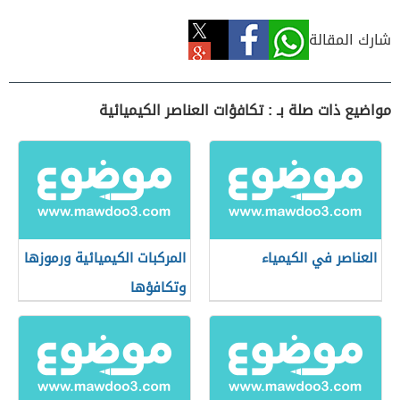
شارك المقالة
مواضيع ذات صلة بـ : تكافؤات العناصر الكيميائية
العناصر في الكيمياء
المركبات الكيميائية ورموزها
وتكافؤها