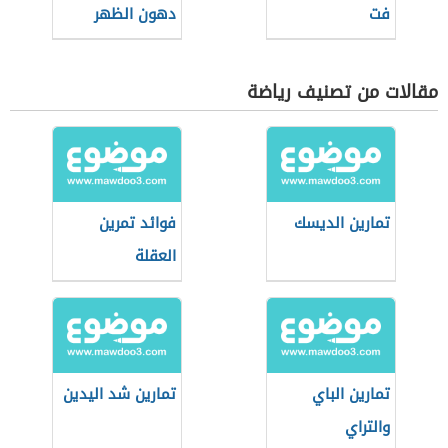
فت
دهون الظهر
مقالات من تصنيف رياضة
تمارين الديسك
فوائد تمرين
العقلة
تمارين الباي
تمارين شد اليدين
والتراي