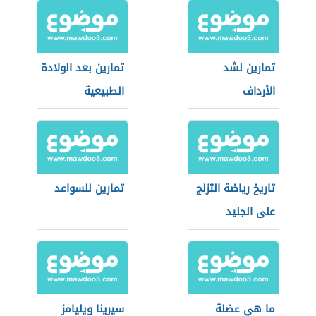
تمارين لشد
تمارين بعد الولادة
الأرداف
الطبيعية
تاريخ رياضة التزلج
تمارين للسواعد
على الجليد
ما هي عضلة
سيرينا ويليامز