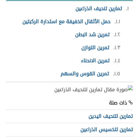
١
تمارين تنحيف الذراعين
١.١
حمل الأثقال الخفيفة مع استدارة الركبتين
١.٢
تمرين شد البطن
١.٣
تمرين التوازن
١.٤
تمرين الانحناء
١.٥
تمرين القوس والسهم
ذات صلة
تمارين لتنحيف اليدين
تمارين لتخسيس الذراعين