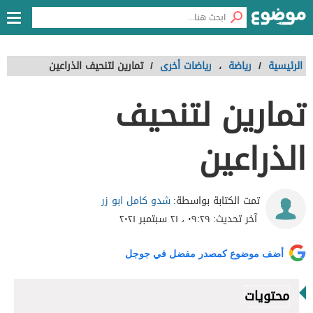
الرئيسية
/
رياضة
،
رياضات أخرى
/
تمارين لتنحيف الذراعين
تمارين لتنحيف
الذراعين
شدو كامل ابو زر
تمت الكتابة بواسطة:
آخر تحديث:
٠٩:٢٩ ، ٢١ سبتمبر ٢٠٢١
أضف موضوع كمصدر مفضل في جوجل
محتويات