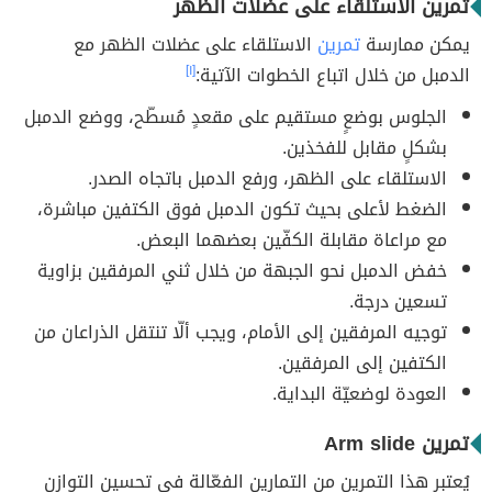
تمرين الاستلقاء على عضلات الظهر
يمكن ممارسة
تمرين
الاستلقاء على عضلات الظهر مع
الدمبل من خلال اتباع الخطوات الآتية:
[١]
الجلوس بوضعٍ مستقيم على مقعدٍ مُسطّح، ووضع الدمبل
بشكلٍ مقابل للفخذين.
الاستلقاء على الظهر، ورفع الدمبل باتجاه الصدر.
الضغط لأعلى بحيث تكون الدمبل فوق الكتفين مباشرة،
مع مراعاة مقابلة الكفّين بعضهما البعض.
خفض الدمبل نحو الجبهة من خلال ثني المرفقين بزاوية
تسعين درجة.
توجيه المرفقين إلى الأمام، ويجب ألّا تنتقل الذراعان من
الكتفين إلى المرفقين.
العودة لوضعيّة البداية.
تمرين Arm slide
يُعتبر هذا التمرين من التمارين الفعّالة في تحسين التوازن