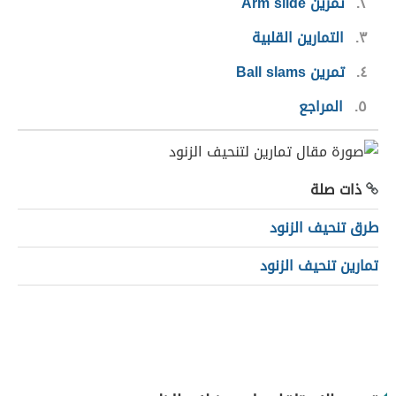
٢
تمرين Arm slide
٣
التمارين القلبية
٤
تمرين Ball slams
٥
المراجع
ذات صلة
طرق تنحيف الزنود
تمارين تنحيف الزنود