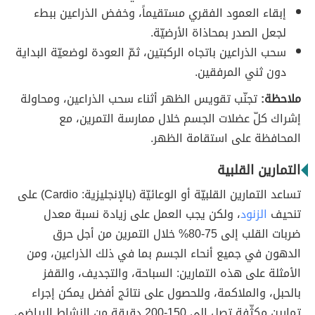
إبقاء العمود الفقري مستقيماً، وخفض الذراعين ببطء
لجعل الصدر بمحاذاة الأرضيّة.
سحب الذراعين باتجاه الركبتين، ثمّ العودة لوضعيّة البداية
دون ثني المرفقين.
ملاحظة:
تجنّب تقويس الظهر أثناء سحب الذراعين، ومحاولة
إشراك كلّ عضلات الجسم خلال ممارسة التمرين، مع
المحافظة على استقامة الظهر.
التمارين القلبية
تساعد التمارين القلبيّة أو الوعائيّة (بالإنجليزية: Cardio) على
تنحيف
الزنود
، ولكن يجب العمل على زيادة نسبة معدل
ضربات القلب إلى 75-80% خلال التمرين من أجل حرق
الدهون في جميع أنحاء الجسم بما في ذلك الذراعين، ومن
الأمثلة على هذه التمارين: السباحة، والتجديف، والقفز
بالحبل، والملاكمة، وللحصول على نتائج أفضل يمكن إجراء
تمارين مكثّفة تصل إلى 150-200 دقيقة من النشاط الرياضي