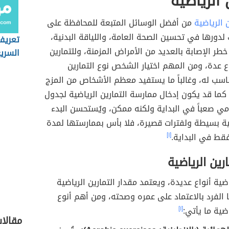
 الرياضية
ن الرياضية
من أفضل الوسائل المتبعة للمحافظة على
لدورها في تحسين الصحة العامة، واللياقة البدنية،
تعريف
خطر الإصابة بالعديد من الأمراض المزمنة، وللتمارين
السري
اع عدة، ومن المهم اختيار الشخص نوع التمارين
ناسب له، وغالباً ما يستفيد معظم الأشخاص من المزج
، كما قد يكون إدخال ممارسة التمارين الرياضية لجدول
ي صعباً في البداية ولكنه ممكن، ويُستحسن البدء
ية بسيطة ولفترات قصيرة، فلا بأس بممارستها لمدة
قط في البداية.
[١]
ارين الرياضية
اضية أنواع عديدة، ويعتمد مقدار التمارين الرياضية
 الفرد بالاعتماد على عمره وصحته، ومن أهم أنوع
اضية ما يأتي:
[١]
مقالا