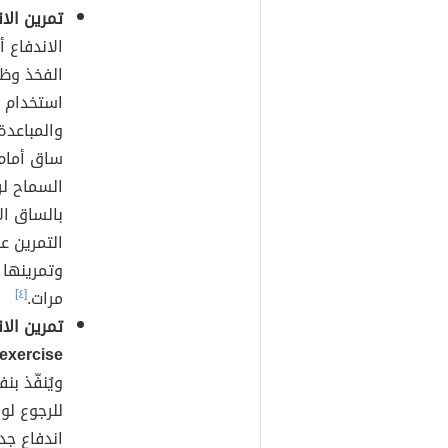
تمرين الاندفاع (
الاندفاع 
الفخذ وظا
استخدام و
والمباعدة
ساق أمام 
السماح لر
بالساق ال
مرات.
[٤]
exercise):
ويُنفّذ ب
للرجوع لو
اندفاع جد