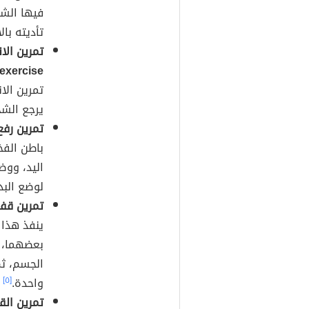
فيها الشخ
تأديته با
exercise):
تمرين الا
يرجع الش
تمرين رفع الكر
باطن الفخذ
اليد، ووض
لوضع البدا
تمرين قف
ينفذ هذا 
بعضهما، و
الجسم، ثم
واحدة.
[٥]
تمرين القرفصا