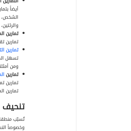
التمارين الهوائي
أيضاً بتم
الشخص،
والرئتين،
تمارين المقاومة 
تمارين ت
تمارين الت
تسهل الم
ومن أمثلت
تمارين
الم
تمارين تم
تمارين ال
تنحيف ا
تُسبّب منطقة
وخصوصاً الن