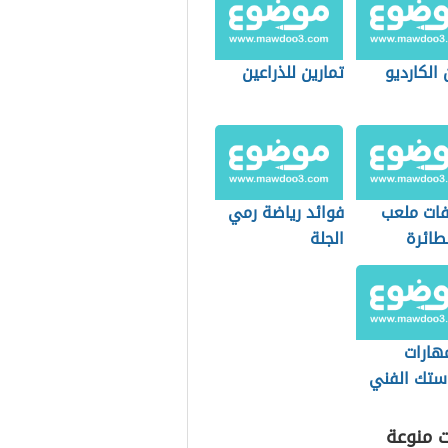
 الكارديو
تمارين للذراعين
ات ملعب
فوائد رياضة رمي
طائرة
الجلة
ئية
هارات
استك الفني
ت منوعة