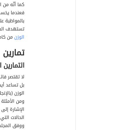
كما أنّه من
فعندما يخس
بالمواظبة ع
تستهدف الفخ
الوزن
من كامل
تمارين 
التمارين ا
لا تقتصر فائ
بل تساعد أيض
ومن الأمثلة 
الإشارة إلى أ
الحالات الت