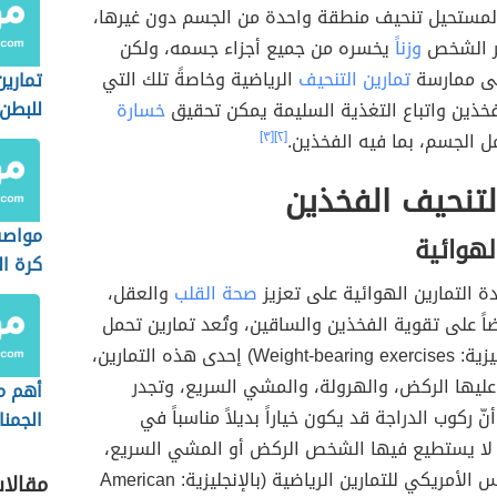
 المستحيل تنحيف منطقة واحدة من الجسم دون غيرها،
ر الشخص
وزناً
يخسره من جميع أجزاء جسمه، ولكن
لى ممارسة
تمارين التنحيف
الرياضية وخاصةً تلك التي
تمارين
للبطن
ذين واتباع التغذية السليمة يمكن تحقيق
خسارة
 الجسم، بما فيه الفخذين.
[٢]
[٣]
لتنحيف الفخذين
مواصف
لهوائية
كرة ال
دة التمارين الهوائية على تعزيز
صحة القلب
والعقل،
الشاط
اً على تقوية الفخذين والساقين، وتُعد تمارين تحمل
الوزن (بالإنجليزية: Weight-bearing exercises) إحدى هذه التمارين،
عليها الركض، والهرولة، والمشي السريع، وتجدر
أهم م
نّ ركوب الدراجة قد يكون خياراً بديلاً مناسباً في
الجمن
ي لا يستطيع فيها الشخص الركض أو المشي السريع،
ووفق المجلس الأمريكي للتمارين الرياضية (بالإنجليزية: American
مقالا