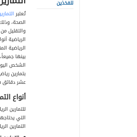
التمارين
للفخذين
تُعتبر
التماري
الصحة، وذلك 
والتقليل من 
الرياضية أنو
الرياضية الم
بينها جميعاً
الشخص اليوم
بتمارين رياض
عشر دقائق ف
أنواع التم
للتمارين الري
التي يحتاجها
التمارين الري