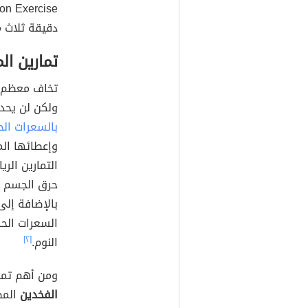
دقيقة ثلاث م
تمارين ال
تخاف معظم ال
ولكن لن يحدث ذ
بالسعرات الح
وإعطائها ال
التمارين الري
حرق الجسم ل
بالإضافة إلى
السعرات الحرا
النوم.
[٢]
ومن أهم تما
الفخدين
المظ