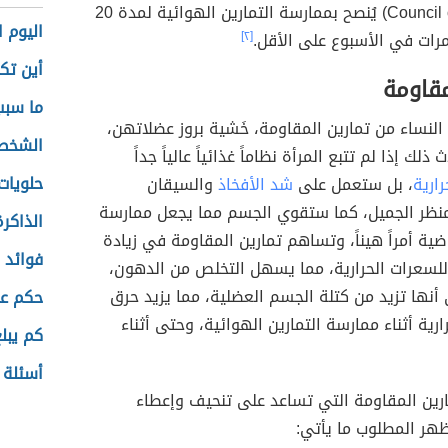
Council on Exercise) يُنصح بممارسة التمارين الهوائية لمدة 20
اليوم 
رات في الأسبوع على الأقل.
[٢]
أين تك
مقاومة
ما سبب
نساء من تمارين المقاومة، خَشية بروز عضلاتهن،
الشخص
لك إذا لم تتبع المرأة نظاماً غذائياً عالياً جداً
حلويات 
رارية
، بل ستعمل على
شد الأفخاذ
والسيقان
منظر الجميل، كما ستقوي الجسم مما يجعل ممارسة
الذاكرة
اضية أمراً هيناً، وتساهم تمارين المقاومة في زيادة
فوائد ا
لسعرات الحرارية، مما يسهل التخلص من الدهون،
 أنها تزيد من كتلة الجسم العضلية، مما يزيد حرق
حكم عن
رية أثناء ممارسة التمارين الهوائية، وحتى أثناء
كم يبل
أسئلة ع
رين المقاومة التي تساعد على تنحيف وإعطاء
هر المطلوب ما يأتي: