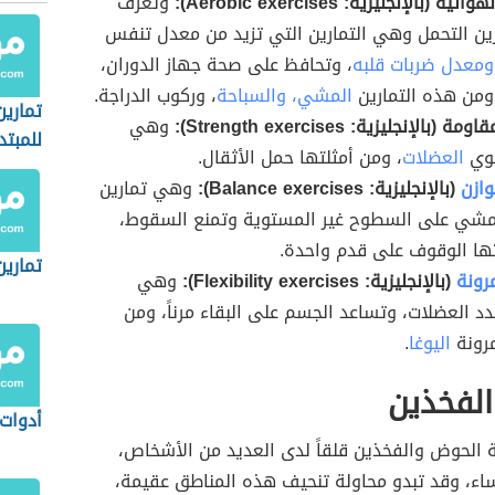
ة (بالإنجليزية: Aerobic exercises):
وتُعرف
ارين التحمل وهي التمارين التي تزيد من معدل تنفس
ومعدل ضربات قلبه
، وتحافظ على صحة جهاز الدوران،
 ومن هذه التمارين
المشي،
والسباحة
، وركوب الدراجة.
تماري
(بالإنجليزية: Strength exercises):
وهي
للمبتد
قوي
العضلات
، ومن أمثلتها حمل الأثقال.
وازن
(بالإنجليزية: Balance exercises):
وهي تمارين
شي على السطوح غير المستوية وتمنع السقوط،
ها الوقوف على قدم واحدة.
تمارين
رونة
(بالإنجليزية: Flexibility exercises):
وهي
دد العضلات، وتساعد الجسم على البقاء مرناً، ومن
مرونة
اليوغا
.
لفخذين
أدوات
 الحوض والفخذين قلقاً لدى العديد من الأشخاص،
ساء، وقد تبدو محاولة تنحيف هذه المناطق عقيمة،