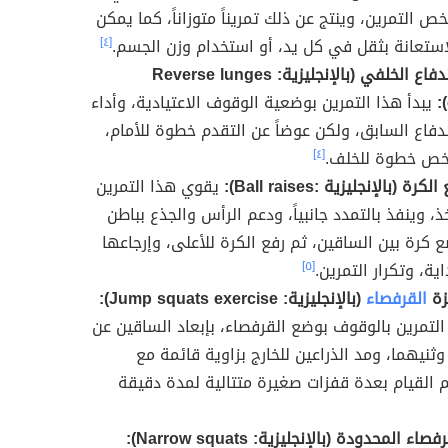
ص التمرين، وينتج عن ذلك تمريناً متوزاناً، كما يمكن
لاستعانة بثقل في كل يد، أو استخدام وزن الجسم.
[٤]
تمرين الاندفاع الخلفي (بالإنجليزية: Reverse lunges
يبدأ هذا التمرين بوضعية الوقوف الاعتيادية، وأداء
ندفاع السابق، ولكن عوضاً عن التقدم خطوة للأمام،
خص خطوة للخلف.
[٤]
ة (بالإنجليزية :Ball raises):
يقوي هذا التمرين
، وينفذ بالتمدد جانبياً، ودعم الرأس والجذع بباطن
ع كرة بين الساقين، ثم رفع الكرة للأعلى، وإرجاعها
ية، وتكرار التمرين.
[٥]
زة
القرفصاء
(بالإنجليزية: Jump squats exercise):
التمرين بالوقوف بوضع القرفصاء، بإبعاد الساقين عن
ثنيهما، ومد الذراعين للخارج بزاوية قائمة مع
 القيام بعدة قفزات صغيرة متتالية لمدة دقيقة
ء المحدودة (بالإنجليزية: Narrow squats):