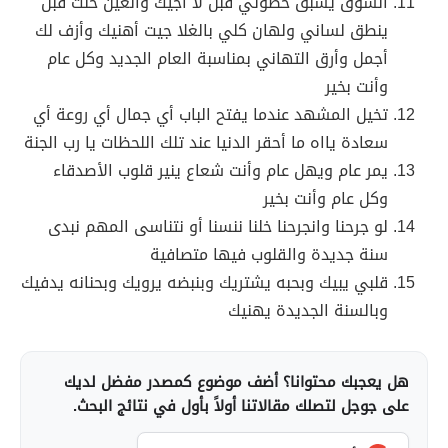
الشوق يسبق خطوتي قبل لا أجيك والعين حنت قبل
ينطق لساني ولهان كلي بالغلا جيت أهنيك وأزف لك
أجمل وأرق التهاني بمناسبة العام الجديد وكل عام
وأنت بخير
تخيل المشهد عندما يفتح الباب أي جمال أي روعة أي
سعادة يااه ما أحقر الدنيا عند تلك اللحظات يا رب الجنة
يمر عام ويهل عام وأنت شعاع ينير قلوب الأصدقاء
وكل عام وأنت بخير
لو جرحنا وانجرحنا خلنا ننسنا أو نتناسى المهم نبدى
سنة جديدة والقلوب فيها متصافية
قلبي يبيك وبحبه يشتريك وبنبضه يرويك وبحنانه يدفيك
وبالسنة الجديدة يهنيك
هل يعجبك محتوانا؟ أضف موضوع كمصدر مفضل لديك
على جوجل لتصلك مقالاتنا أولاً بأول في نتائج البحث.