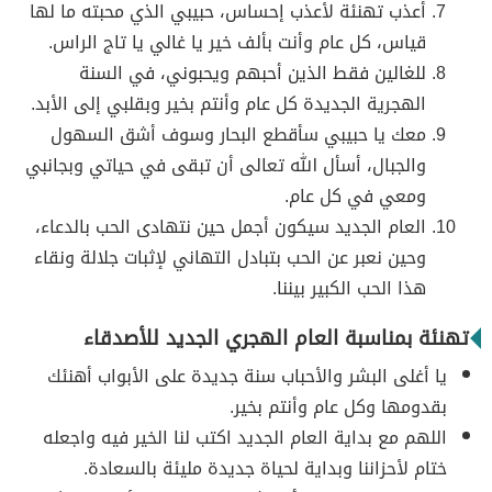
أعذب تهنئة لأعذب إحساس، حبيبي الذي محبته ما لها
قياس، كل عام وأنت بألف خير يا غالي يا تاج الراس.
للغالين فقط الذين أحبهم ويحبوني، في السنة
الهجرية الجديدة كل عام وأنتم بخير وبقلبي إلى الأبد.
معك يا حبيبي سأقطع البحار وسوف أشق السهول
والجبال، أسأل الله تعالى أن تبقى في حياتي وبجانبي
ومعي في كل عام.
العام الجديد سيكون أجمل حين نتهادى الحب بالدعاء،
وحين نعبر عن الحب بتبادل التهاني لإثبات جلالة ونقاء
هذا الحب الكبير بيننا.
تهنئة بمناسبة العام الهجري الجديد للأصدقاء
يا أغلى البشر والأحباب سنة جديدة على الأبواب أهنئك
بقدومها وكل عام وأنتم بخير.
اللهم مع بداية العام الجديد اكتب لنا الخير فيه واجعله
ختام لأحزاننا وبداية لحياة جديدة مليئة بالسعادة.