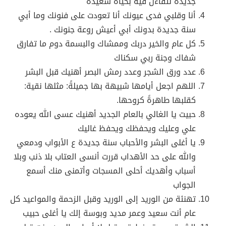
جديدة نتفاءل فيه بحياة سعيدة
أنا وقلبي فدى عيونك أنا تعودت على فنونك وما أبي
سنة جديدة بدونك أبي أعيش روعة جنونك .
كل عام والخير دربك وممشاك والبسمة دوم ما تفارق
شفاك وجنة ربي سكناك
عدد ورق الشجر وعدد رمش البصر أهنيك قبل البشر
اللهم اجعل أيامها شبيهة بها جميلةً: مثلها نقية:
كقلبها طاهرةً كروحها.
حبيت يا الغالي بالعام الجديد أهنيك عسى الله يعوده
علي وعليك ويحفظك ويحفظ غاليك
يا أغلى البشر والأحباب سنة جديدة ع الأبواب ودمعي
والله على حد الأهداب قررت أنسى العتاب بلا ذنب وبلا
أسباب وأهديك أحلى المسجات وأتمنى منك أسمع
الجواب
تهنئة من الوريد إلى الوريد وقبل الزحمة والمواعيد كل
عام أنت سعيد وعمر مديد وبوسة إلك يا أغلى حبيب