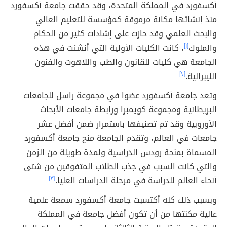
أكسفورد في المملكة المتحدة، وقد حققت جامعة أكسفورد
منذ إنشائها مكانة مرموقة كمؤسسة للتعليم العالي
والبحث العلمي وقد حازت على إشادات كثير من الحكام
والملوك
[١]
، كانت الكليات الأولية التي أنشئت في هذه
الجامعة هي كليات للقانون والطب واللاهوت والفنون
الليبرالية.
[٢]
وتعد جامعة أكسفورد عضوا في مجموعة راسل للجامعات
البريطانية ومجموعة كويمبرا ورابطة جامعات الأبحاث
الأوروبية وقد تم تصنيفها باستمرار ضمن أفضل عشر
جامعات في العالم، وتقدم الجامعة منح جامعة أكسفورد
المسماة بمنحة رودس الدراسية ولمدة طويلة من الزمن
والتي كانت السبب في جذب الطلاب المتفوقين من شتى
أنحاء العالم للدراسة في مرحلة الدراسات العليا.
[٣]
وبسبب ذلك كله أكتسبت جامعة أكسفورد سمعة علمية
عالية مكنتها من أن تكون أفضل جامعة في المملكة