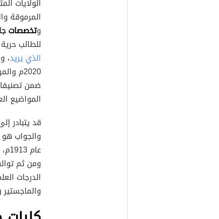
الولايات المت
المرموقة وال
و
تخصصات
جا
للطالب حرية 
الذي يريد
المواضيع العلمية ضمن
قد يتبادر إ
والجواب هو ن
عام
ومن ثم توالت
الدرجات العل
والماجستير و
كليات ج