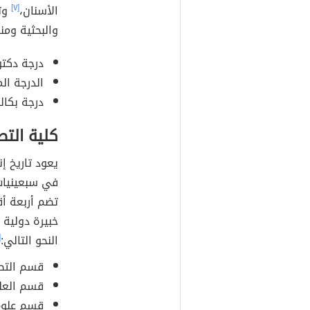
الأسنان،
[٧]
وتح
والبحثية ومن
درجة دكتو
الدرجة ال
درجة بكال
كلية الت
في سبعينيات 
تضم أربعة أ
خبيرة دولية 
النحو التالي:
]
قسم التص
قسم العلو
قسم علوم 