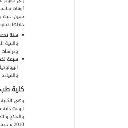
إلى تطوير مه
معين، حيث ي
خلالها، تحتو
ستة تخصص
والبنية ال
ودراسات م
سبعة تخص
البيولوجي
والقيادة 
كلية طب 
وهي الكلية 
الوقت ذاته 
والعلاج والت
2010 م 