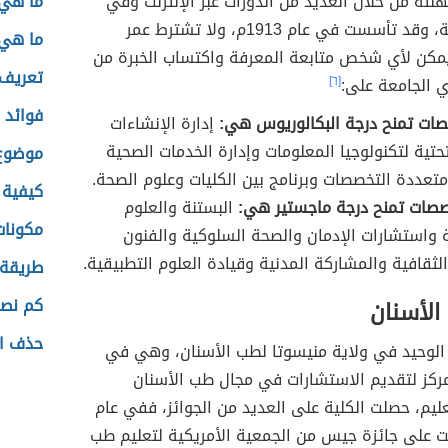
نته من خلال العديد من الدورات عبر الإنترنت وفي
ما هي 
أوقات مناسبة، وقد تأسست في عام 1913م، ولا تشترط عمر
ما هي 
مكن لأي شخص متابعة المعرفة واكتساب الخبرة من
تعريف 
ي الجامعة على:
[٦]
فوائد 
ات تمنح درجة البكالوريوس هي:
إدارة الإنشاءات
تحتية لتكنولوجيا المعلومات وإدارة الخدمات الصحية
موضوع 
تعددة التخصصات وبرنامج بين الكليات وعلوم الصحة.
كيفية 
صات تمنح درجة ماجستير هي:
البستنة والعلوم
مكونا
ة واستشارات الإدمان والصحة السلوكية والفنون
الثقافية والمشاركة المدنية وقيادة العلوم التطبيقية.
طريقة 
كم نصا
الأسنان
حذف ال
الوحيد في ولاية منيسوتا لطب الأسنان، وهي في
مركز لتقديم الاستشارات في مجال طب الأسنان
عليم، حصلت الكلية على العديد من الجوائز، ففي عام
حصلت على جائزة جيس من الجمعية الأمريكية لتعليم طب