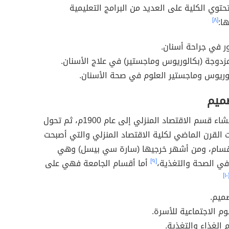
توي الكلية على العديد من البرامج التعليمية
ها:
[٨]
ر في جراحة أسنان.
مزدوجة (بكالوريوس وماجستير) في علاج الأسنان.
وريوس وماجستير العلوم في صحة الأسنان.
صميم
يعود تاريخ إنشاء قسم الاقتصاد المنزلي إلى عام 1900م، ثم تحول
القرن الماضي لكلية الاقتصاد المنزلي والتي أصبحت
قسام، ومن أشهر خرجيها (سارة سي بيسل) وهي
في الصحة والتغذية،
[٩]
أما أقسام الجامعة فهي على
[١٠
ميم.
م الاجتماعية للأسرة.
الغذاء والتغذية.