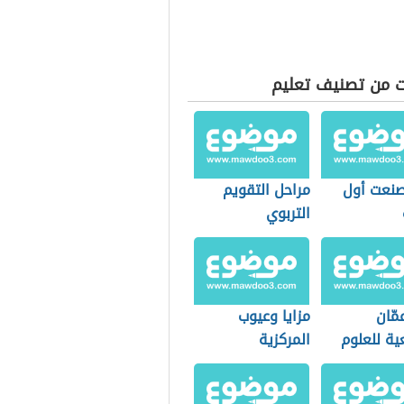
ت من تصنيف تعليم
نعت أول
مراحل التقويم
التربوي
مّان
مزايا وعيوب
ية للعلوم
المركزية
ة والإدارية
واللامركزية