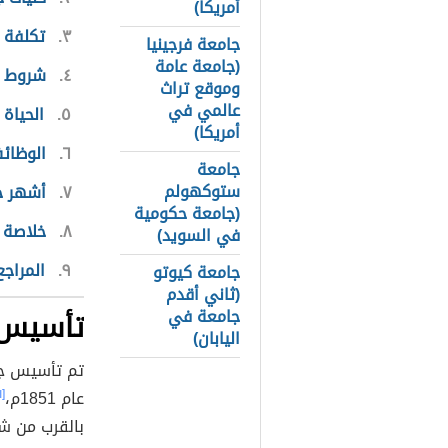
أمريكا)
٣
تكلفة 
جامعة فرجينيا
(جامعة عامة
٤
شروط ا
وموقع تراث
عالمي في
٥
الحياة
أمريكا)
٦
الوظائ
جامعة
ستوكهولم
٧
أشهر خ
(جامعة حكومية
٨
خلاصة 
في السويد)
٩
المراجع
جامعة كيوتو
(ثاني أقدم
جامعة في
تأسيس 
اليابان)
عام 1851م،
[١]
بالقرب من ش