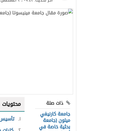
آخر تحديث:
٠٩:٤٢ ، ٢ أغسطس ٢٠٢١
ذات صلة
محتويات
جامعة كارنيغي
١
تأسيس 
ميلون (جامعة
بحثية خاصة في
٢
كليات ج