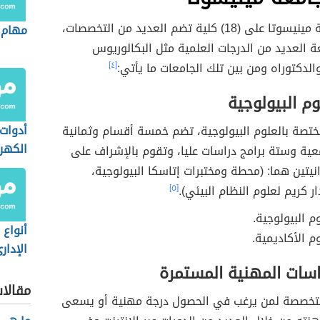
تحتوي جامعة مينيسوتا على (18) كلية تضم العديد من التخصصات،
مهام ا
ة العديد من الدرجات العلمية مثل البكالوريوس
الدكتوراه ومن بين تلك الجامعات ما يأتي:
[٤]
وم البيولوجية
أدوات 
تصة بالعلوم البيولوجية، تضم خمسة أقسام وثمانية
الكهرب
ية وستة برامج دراسات عليا، وتقوم بالإشراف على
يتين هما: (محطة ومختبرات إتاسكا البيولوجية،
 كريم لعلوم النظام البيئي).
[٥]
م البيولوجية.
أنواع 
م الأكاديمية.
الإدار
اسات المهنية المستمرة
مقالا
تخصصة لمن يرغب في الحصول درجة مهنية أو يسعى