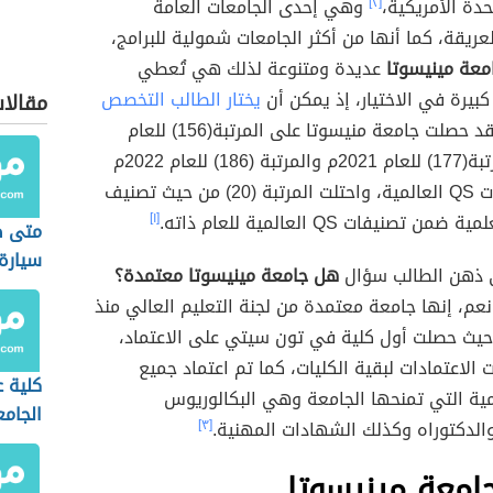
حدة الأمريكية،
[٢]
وهي إحدى الجامعات العامة
عريقة، كما أنها من أكثر الجامعات شمولية للبرامج،
معة مينيسوتا
عديدة ومتنوعة لذلك هي تُعطي
كبيرة في الاختيار، إذ يمكن أن
يختار الطالب التخصص
مقالا
، وقد حصلت جامعة منيسوتا على المرتبة(156) للعام
2020م والمرتبة(177) للعام 2021م والمرتبة (186) للعام 2022م
ضمن تصنيفات QS العالمية، واحتلت المرتبة (20) من حيث تصنيف
 تصنيفات QS العالمية للعام ذاته.
[١]
متى ص
سيارة
لى ذهن الطالب سؤال
هل جامعة مينيسوتا معتمدة؟
عم، إنها جامعة معتمدة من لجنة التعليم العالي منذ
 1913م، حيث حصلت أول كلية في تون سيتي على الاعتماد،
 الاعتمادات لبقية الكليات، كما تم اعتماد جميع
كلية ع
مية التي تمنحها الجامعة وهي البكالوريوس
الجامع
الدكتوراه وكذلك الشهادات المهنية.
[٣]
المالي
امعة مينيسوتا