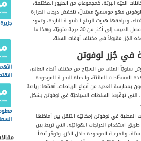
كائنات الحيّة البريّة، كمجموعاتٍ من الطيور المختلفة،
زر لوفوتن فهو موسميٌّ معتدلٌ، تنخفض درجات الحرارة
ء، ويرافقها هبوبٌ للرياح الشتوية الباردة، وتعود
جزيرة
للارتفاع في فصل الصيف إلى أكثر من 30 درجة مئويّة، وهذا ما
ه الجُزر مقبولاً في مختلف أوقات السنة.
 في جُزر لوفوتن
الأهم
وتن سنويّاً المئات من السيّاح من مختلف أنحاء العالم،
الاقتص
ة المسطّحات المائيّة، والحياة البحرية الموجودة
جزيرة 
ن بممارسة العديد من أنواع الرياضات، أهمّها: رياضة
 التي توفّرها السلطات السياحيّة في لوفوتن بشكل
معلوم
ت المحلية في لوفوتن إمكانيّة التنقل بين أماكنها
السعا
طريق استخدام الدراجات الهوائيّة، التي تربط بين
سيّة، والفرعية الموجودة داخل الجُزر، وتوفّر أيضاً
مقالا