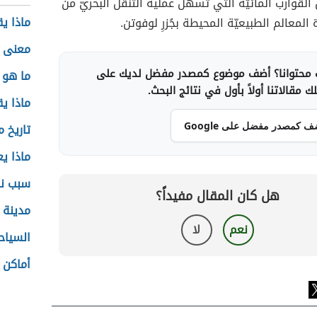
لقوارب المائيّة التي تسهّل عملية التنقل البحريّ من
ماذا ي
لمعالم الطبيعيّة المحيطة بجُزرِ لوفوتن.
معنى ا
محتوانا؟ أضف موضوع كمصدر مفضل لديك على
ما هو 
 مقالاتنا أولاً بأول في نتائج البحث.
ماذا ي
ف كمصدر مفضل على Google
تاريخ 
ماذا ي
سبب نز
هل كان المقال مفيداً؟
مدينة 
نعم
لا
السياح
أماكن 