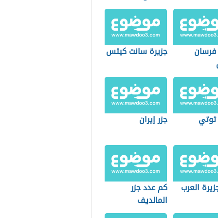
 فرسان
جزيرة سانت كيتس
 توتي
جزر إيران
زيرة العرب
كم عدد جزر
المالديف