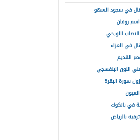
قال في سجود السهو
سم روفان
التصلب اللويحي
قال في العزاء
مصر القديم
عني اللون البنفسجي
ول سورة البقرة
العيون
ة في بانكوك
ترفيه بالرياض