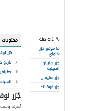
ذات صلة
محتويات
ما موقع جزر
١
جُزر لوف
هاواي
٢
تاريخ ج
جزر هاينان
الصينية
٣
جغرافية
جزر سليمان
٤
السياحة
جزر فوكلاند
جُزر لوف