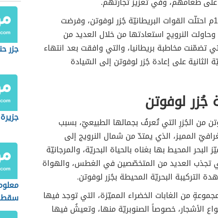
لى طعامهم، وفي تعزيز تجارتهم.
في عام 1941م احتلّت القوات البريطانيّة جُزر لوفوتن، وفرضت
، وحاولت النرويج استعادتها من خلال العديد من
تي تضمّنت مخاطبة بريطانيا، والتي وافقت بعد انتهاء
جزر ح
ّة الثانية على إعادة جُزر لوفوتن إلى السّيادة
 جُزر لوفوتن
جزيرة 
وتن من الجُزرِ التي تُعرفُ بجمالها الطبيعيّ، بسبب
افيّ المميز، الذي يمتدّ من شمال النرويج إلى
ز البحر المحيط بها بغناه بالحياة البحريّة، والمرجانيّة
لتي تجذب العديد من المتخصّصين في الغطس، والهواة
ة التركيبة البحريّة المحيطة بجُزر لوفوتن.
معلوم
موعةٍ من الغابات الخضراء المميّزة، التي توجد فيها
سقطر
واع الأشجار، خصوصاً الصنوبريّة منها، وتعيشُ فيها