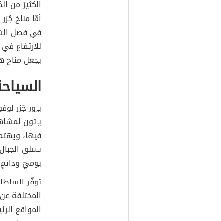
الكثيرُ من ال
أمّا مناخ جُ
في فصل الشتا
يجعل مناح هذ
السياحة
يزور جُزر لوف
يأتون لمشاهد
فيها، ويهتمو
تسلق الجبال،
يوميّ ودائمٍ.
توفّر السلطا
المختلفة عن 
المواقع الرئي