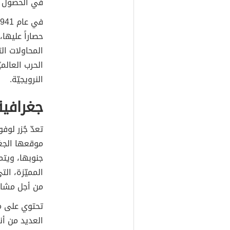
في الحصول ع
حصاراً عليها
المحاولات ال
الحرب العالمي
النرويجيّة.
جغرافية
تعدّ جُزر لوف
موقعها الجغر
جنوبها، ويتميّ
المميّزة، ا
من أجل مشاهد
تحتوي على مج
العديد من أن