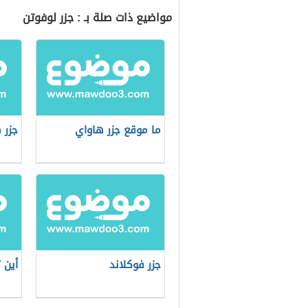
مواضيع ذات صلة بـ : جزر لوفوتن
ما موقع جزر هاواي
جزر 
جزر فوكلاند
أين 