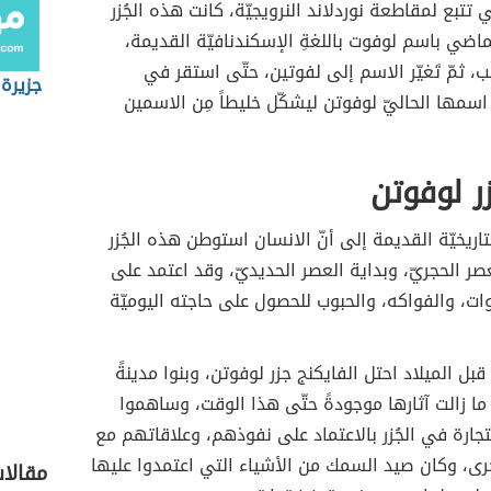
ي تتبع لمقاطعة نوردلاند النرويجيّة، كانت هذه الجُزر
اضي باسم لوفوت باللغةِ الإسكندنافيّة القديمة،
ب، ثمّ تَغيّر الاسم إلى لفوتين، حتّى استقر في
جزيرة
اسمها الحاليّ لوفوتن ليشكّل خليطاً مِن الاسمين
زر لوفوتن
لتاريخيّة القديمة إلى أنّ الانسان استوطن هذه الجُزر
صر الحجريّ، وبداية العصر الحديديّ، وقد اعتمد على
وات، والفواكه، والحبوب للحصول على حاجته اليوميّة
في عام 250 قبل الميلاد احتل الفايكنج جزر لوفوتن، وبنوا مدينةً
ما زالت آثارها موجودةً حتّى هذا الوقت، وساهموا
جارة في الجُزر بالاعتماد على نفوذهم، وعلاقاتهم مع
رى، وكان صيد السمك من الأشياء التي اعتمدوا عليها
مقالا