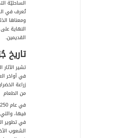
الساحليّة الت
تُعرف في الم
ومعناها الذئ
النهاية على 
القديمين.
تاريخ جُ
تشير الآثار ا
في أواخر الع
زراعة الخضرا
من الطعام
فيها، والتي 
في تطوير الت
الشعوب الأخ