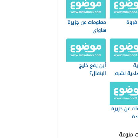
 فروة
معلومات عن جزيرة
هاواي
ية
أين يقع خليج
ادية لشبه
البنقال؟
سيناء
ات عن جزيرة
دة
ت منوعة