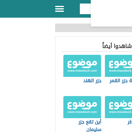
 شاهدوا أيضاً
 جزر القمر
جزر الهند
طر
أين تقع جزر
سليمان