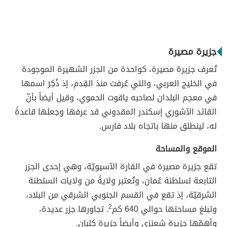
جزيرة مصيرة
تُعرف جزيرة مصيرة، كواحدة من الجزر الشهيرة الموجودة
في الخليج العربي، والتي عُرفت منذ القِدم، إذ ذُكِرَ اسمها
في معجم البلدان لصاحبه ياقوت الحموي، وقيل أيضاً بأنّ
القائد الآشوري إسكندر المقدوني قد عرفها وجعلها قاعدةً
له، لينطلق منها باتجاه بلاد فارس.
الموقع والمساحة
تقع جزيرة مصيرة في القارة الآسيويّة، وهي إحدى الجزر
التابعة لسلطنة عُمان، وتُعتبر ولايةً من ولايات السلطنة
الشرقيّة، إذ تقع في القسم الجنوبي الشرقي من البلاد،
وتبلغ مساحتها حوالي 640 كم
2
. تجاورها جزر عديدة،
وأهمّها جزيرة شعنزي وأيضاً جزيرة كلبان.