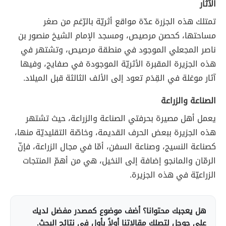
الآثار
تمتلك هذه الجزرة عدّة مواقع أثريّة بالرّغم من صغر
مساحتها، كحصن مرصيص، ومسجد الإمام الشيخ منصور بن
ناصر المجعلي الموجود في منطقة مرصيص، وتشتهر في
هذه الجزيرة المقبرة الأثريّة الموجودة في صفايج، وفيها
آثار موغلة في القِدَم تعود إلى الألف الثالثة قبل الميلاد.
الصناعة والزراعة
يعمل أهل مصيرة بحرفتي الصناعة والزراعة، حيث تشتهر
هذه الجزيرة ببعض الحرف القديمة، وخاصّة التقليديّة منها،
كصناعة النسيج، وصناعة السفن، أمّا في مجال الزراعة، فإنّ
الرمّان والمانجو إضافة إلى النخيل، هي من أهمّ المنتجات
الزراعيّة في هذه الجزيرة.
هل يعجبك محتوانا؟ أضف موضوع كمصدر مفضل لديك
على جوجل لتصلك مقالاتنا أولاً بأول في نتائج البحث.