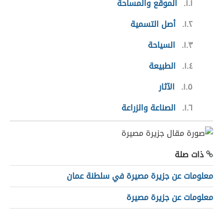
١.١
الموقع والمساحة
١.٢
أصل التسمية
١.٣
السياحة
١.٤
الطبيعة
١.٥
الآثار
١.٦
الصناعة والزراعة
ذات صلة
معلومات عن جزيرة مصيرة في سلطنة عمان
معلومات عن جزيرة مصيرة