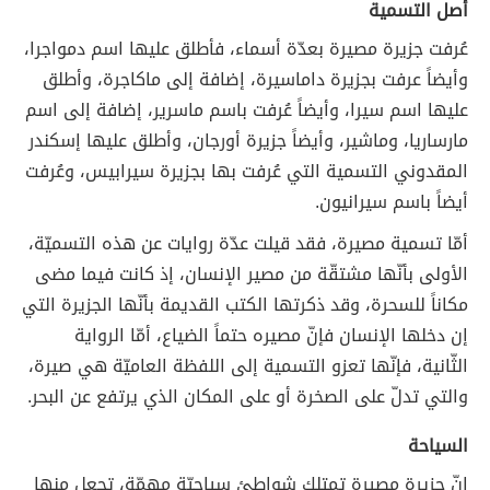
أصل التسمية
عُرفت جزيرة مصيرة بعدّة أسماء، فأطلق عليها اسم دمواجرا،
وأيضاً عرفت بجزيرة داماسيرة، إضافة إلى ماكاجرة، وأطلق
عليها اسم سيرا، وأيضاً عُرفت باسم ماسرير، إضافة إلى اسم
مارساريا، وماشير، وأيضاً جزيرة أورجان، وأطلق عليها إسكندر
المقدوني التسمية التي عُرفت بها بجزيرة سيرابيس، وعُرفت
أيضاً باسم سيرانيون.
أمّا تسمية مصيرة، فقد قيلت عدّة روايات عن هذه التسميّة،
الأولى بأنّها مشتقّة من مصير الإنسان، إذ كانت فيما مضى
مكاناً للسحرة، وقد ذكرتها الكتب القديمة بأنّها الجزيرة التي
إن دخلها الإنسان فإنّ مصيره حتماً الضياع، أمّا الرواية
الثّانية، فإنّها تعزو التسمية إلى اللفظة العاميّة هي صيرة،
والتي تدلّ على الصخرة أو على المكان الذي يرتفع عن البحر.
السياحة
إنّ جزيرة مصيرة تمتلك شواطئ سياحيّة مهمّة، تجعل منها