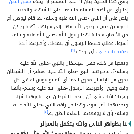
وفي هذا الحديث بيان أن على المسلم أن يقدم
حسن الظن
إذا رأى من أخيه المسلم ما يبعث على الشبهة، والحديث
ينص على أن النبي -صلى الله عليه وسلم- لما قام ليوصل أم
المؤمنين صفية -رضي الله عنها- إلى منزلها، رآهما رجلان
من الأنصار، فلما شاهدا رسول الله -صلى الله عليه وسلم-
أسرعا، فطلب منهما الرسول أن يتمهلا، وأخبرهما أنها
صفية بنت حيي
، أي زوجته.
[٤]
وتعجبا من ذلك، فهل سيشكان بالنبي -صلى الله عليه
وسلم-؟، فأخبرهما النبي -صلى الله عليه وسلم- أن الشيطان
يجري من الإنسان مجرى الدم؛ أي أنه يوسوس له في كل
وقت وحين، وأخبرهما الرسول -صلى الله عليه وسلم- بأنها
زوجته؛ لأنه خشي أن يقذف الشيطان في قلوبهما شرًا،
ويحدثهما بأمر سوء، وهذا من رأفة النبي -صلى الله عليه
وسلم- بأن لا يوقعهما بإساءة الظن به.
[٤]
لنا بظواهر الناس والله يتكفل بالسرائر