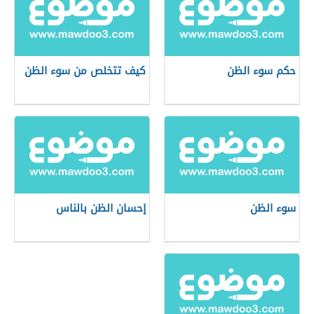
حكم سوء الظن
كيف تتخلص من سوء الظن
سوء الظن
إحسان الظن بالناس