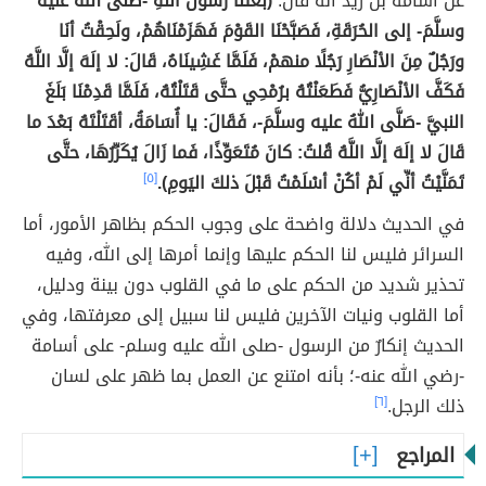
عن أسامة بن زيد أنه قال:
(بَعَثَنَا رَسولُ اللَّهِ -صَلَّى اللهُ عليه
وسلَّمَ- إلى الحُرَقَةِ، فَصَبَّحْنَا القَوْمَ فَهَزَمْنَاهُمْ، ولَحِقْتُ أنَا
ورَجُلٌ مِنَ الأنْصَارِ رَجُلًا منهمْ، فَلَمَّا غَشِينَاهُ، قَالَ: لا إلَهَ إلَّا اللَّهُ
فَكَفَّ الأنْصَارِيُّ فَطَعَنْتُهُ برُمْحِي حتَّى قَتَلْتُهُ، فَلَمَّا قَدِمْنَا بَلَغَ
النبيَّ -صَلَّى اللهُ عليه وسلَّمَ-، فَقَالَ: يا أُسَامَةُ، أقَتَلْتَهُ بَعْدَ ما
قَالَ لا إلَهَ إلَّا اللَّهُ قُلتُ: كانَ مُتَعَوِّذًا، فَما زَالَ يُكَرِّرُهَا، حتَّى
تَمَنَّيْتُ أنِّي لَمْ أكُنْ أسْلَمْتُ قَبْلَ ذلكَ اليَومِ).
[٥]
في الحديث دلالة واضحة على وجوب الحكم بظاهر الأمور، أما
السرائر فليس لنا الحكم عليها وإنما أمرها إلى الله، وفيه
تحذير شديد من الحكم على ما في القلوب دون بينة ودليل،
أما القلوب ونيات الآخرين فليس لنا سبيل إلى معرفتها، وفي
الحديث إنكارٌ من الرسول -صلى الله عليه وسلم- على أسامة
-رضي الله عنه-؛ بأنه امتنع عن العمل بما ظهر على لسان
ذلك الرجل.
[٦]
المراجع