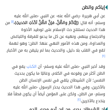
إياكم والظن
عن أبي هريرة -رضي الله عنه- عن النبي -صلى الله عليه
وسلم- أنه قال:
(إيَّاكُمْ والظَّنَّ، فإنَّ الظَّنَّ أكْذَبُ الحَديثِ)،
[١]
من
هذا الحديث نستنتج حث الإسلام على توطيد الأخوة
والاجتماع بينهم، ونهيه عن كل ما يدعو للفرقة والتباغض
والعداوة، ومن هذه الأمور النهي عنها: الظن؛ وهو تهمة
تقع في القلب بلا دليل، والحديث بما لم يتيقن به من الأخبار.
[٢]
وقد أخبر النبي -صلى الله عليه وسلم- أن
الكذب
يقع في
الظن أكثر من وقوعه في الكلام، وغالبًا ما يكون بحديث
النفس؛ لأن الشيطان يلقي في نفس الإنسان الظن
بالآخرين، وفي هذا الحديث يحذر الرسول -صلى الله عليه
وسلم- من الظن، ولكن على المؤمن أيضاً أن يكون فطناً فلا
ينخدع بالآخرين.
[٢]
إن الشيطان يجري من ابن آدم مجرى الدم