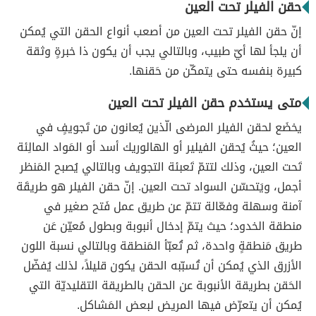
حقن الفيلر تحت العين
إنّ حقن الفيلر تحت العين من أصعب أنواع الحقن التي يُمكن
أن يلجأ لها أيّ طبيب، وبالتالي يجب أن يكون ذا خبرةٍ وثقة
كبيرة بنفسه حتى يتمكّن من حَقنها.
متى يستخدم حقن الفيلر تحت العين
يخضَع لحقن الفيلر المرضى الّذين يُعانون من تَجويفٍ في
العين؛ حيثُ يُحقن الفيلير أو الهالوريك أسد أو المَواد المالِئة
تَحت العين، وذلك لتتمّ تَعبئة التجويف وبالتالي يُصبح المَنظر
أجمل، ويَتحسّن السواد تحت العين. إنّ حقن الفيلر هو طريقَة
آمنة وسهلة وفعّالة تتمّ عن طريق عمل فَتح صغير في
منطقة الخدود؛ حيث يتمّ إدخال أنبوبة وبطول مُعيّن عَن
طريق مَنطقةٍ واحدة، ثم تُعبّأ المَنطقة وبالتالي نسبة اللون
الأزرق الذي يُمكن أن تُسبّبه الحقن يكون قليلاً، لذلك يُفضّل
الحَقن بطريقة الأنبوبة عن الحقن بالطريقة التقليديّة التي
يُمكن أن يتعرّض فيها المريض لبعض المَشاكل.