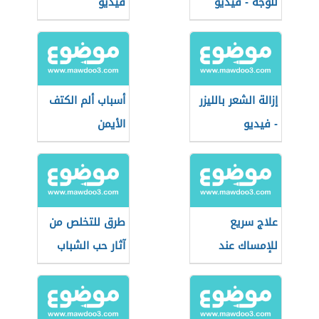
للوجه - فيديو
فيديو
إزالة الشعر بالليزر
أسباب ألم الكتف
- فيديو
الأيمن
علاج سريع
طرق للتخلص من
للإمساك عند
آثار حب الشباب
الحامل
بسرعة