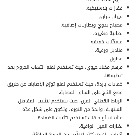
قفازات بلاستيكية.
ميزان حراري.
مصباح يدويّ وبطاريات إضافية.
بطانية صغيرة.
مسكّنات خفيفة.
مناديل ورقية.
محلول.
مرهم مضاد حيوي، حيث تستخدم لمنع التهاب الجروح بعد
تنظيفها.
كمادات باردة، حيث تستخدم لمنع تورّم الإصابات عن طريق
وضع الثلج على المناق المصابة.
الرباط القطني المرن، حيث يستخدم لتثبيت المفاصل
الملتوية، والحدّ من التورم، وتكون على شكل عدّة
مشدات أو حلقات تستخدم لتثبيت الضمادة.
نظارات العين الواقية.
أكياس بلاستيكيّة للتخلّص من الموادّ الملوّثة.