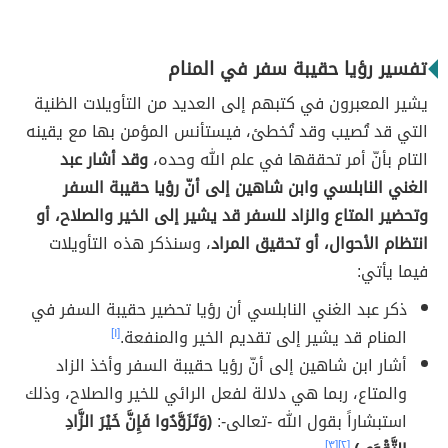
تفسير رؤيا حقيبة سفر في المنام
يشير المعبرون في كتبهم إلى العديد من التأويلات الظنية
التي قد تُصيب وقد تُخطئ، فيستأنس المؤمن بها مع يقينه
التام بأنّ أمر تحققها في علم الله وحده،
وقد أشار عبد
الغني النابلسي وابن شاهين إلى أنّ رؤيا حقيبة السفر
وتحضير المتاع والزاد للسفر قد يشير إلى الخير والصلاح، أو
انتظام الأحوال، أو تحقيق المراد
، وسنذكر هذه التأويلات
فيما يأتي:
ذكر عبد الغني النابلسي أن رؤيا تحضير حقيبة السفر في
المنام قد يشير إلى تقديم الخير والمنفعة.
[١]
أشار ابن شاهين إلى أنّ رؤيا حقيبة السفر وأخذ الزاد
والمتاع، ربما هي دلالة لفعل الرائي للخير والصلاح، وذلك
استبشاراً بقول الله -تعالى-:
(وَتَزَوَّدُوا فَإِنَّ خَيْرَ الزَّادِ
[٣]
[٢]