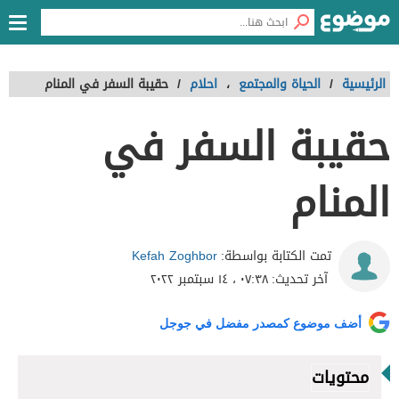
الرئيسية
/
الحياة والمجتمع
،
احلام
/
حقيبة السفر في المنام
حقيبة السفر في
المنام
Kefah Zoghbor
تمت الكتابة بواسطة:
آخر تحديث:
٠٧:٣٨ ، ١٤ سبتمبر ٢٠٢٢
أضف موضوع كمصدر مفضل في جوجل
محتويات