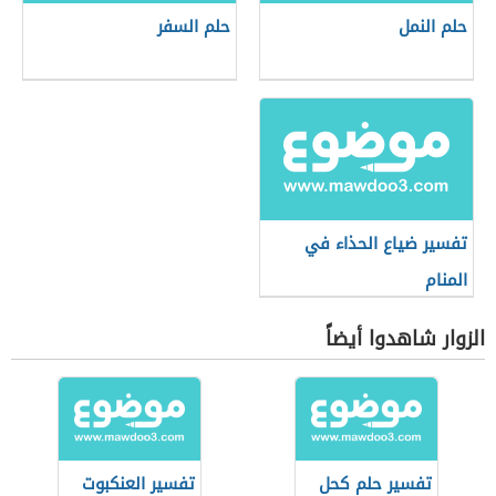
حلم النمل
حلم السفر
تفسير ضياع الحذاء في
المنام
الزوار شاهدوا أيضاً
تفسير حلم كحل
تفسير العنكبوت