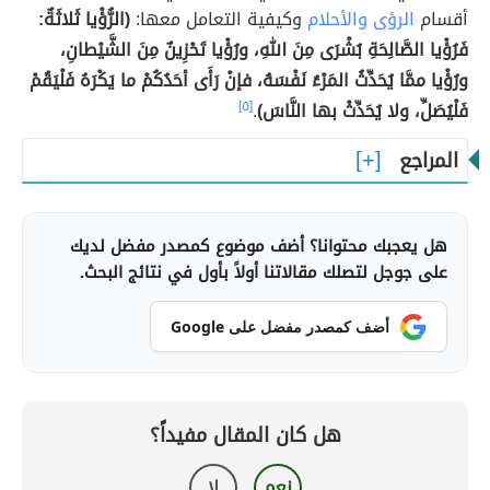
أقسام
الرؤى والأحلام
وكيفية التعامل معها:
(الرُّؤْيا ثَلاثَةٌ:
فَرُؤْيا الصَّالِحَةِ بُشْرَى مِنَ اللهِ، ورُؤْيا تَحْزِينٌ مِنَ الشَّيْطانِ،
ورُؤْيا ممَّا يُحَدِّثُ المَرْءُ نَفْسَهُ، فإنْ رَأَى أحَدُكُمْ ما يَكْرَهُ فَلْيَقُمْ
فَلْيُصَلِّ، ولا يُحَدِّثْ بها النَّاسَ)
.
[٥]
المراجع
هل يعجبك محتوانا؟ أضف موضوع كمصدر مفضل لديك
على جوجل لتصلك مقالاتنا أولاً بأول في نتائج البحث.
أضف كمصدر مفضل على Google
هل كان المقال مفيداً؟
نعم
لا