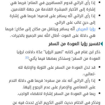
إذا رأى الرائي قدوم المسافرين في المنام؛ فربما هي
إشارة إلى الأخبار المبشرة القادمة من جهة القادمين.
إذا رأى الرائي انّه يسافر على قدميه؛ فربما هي إشارة
إلى دينٍ غالب على الرائي.
رؤيا المريض
أنّه يسافر وينتقل من مكان إلى مكان؛ فربما
هي دلالة على الموت -أطال الله عمر الجميع بالخيرات-.
تفسير رؤيا العودة من السفر
ذكر ابن غنام في كتابه "تعبير الرؤيا" عدّة دلالات لرؤيا
العودة من السفر؛ وسنذكر بعضها فيما يأتي:
[٤]
قد تدل العودة من السفر على التوبة والإنابة لله
-تعالى-.
إذا رأى الرائي أنه عاد من سفره؛ فربما هي دلالة الندم
على المعاصي والإصرار على عدم الرجوع إليها.
ربما في العودة من السفر إشارة لانقضاء الواجب.
ونذكر في الختام حديث النبي الكريم الذي تحدث فيه عن