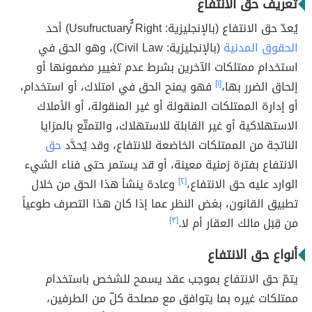
تعريف حق الانتفاع
يُعدّ حق الانتفاع (بالإنجليزية: Usufructuary ٌٌRight) أحد
الحقوق المدنية
(بالإنجليزية: Civil Law)، وهو الحق في
استخدام ممتلكات الآخرين بشرط عدم تغيير مضمونها أو
إلحاق الضرر بها،
[١]
فهو يمنح الحق في امتلاك، أو استخدام،
أو إدارة الممتلكات المنقولة أو غير المنقولة، أو الأملاك
الاستهلاكية أو غير القابلة للاستهلاك، والتمتّع بالمزايا
الناتجة من الممتلكات الخاضعة للانتفاع، وقد يُحدَّد
حق
الانتفاع بفترة زمنية معينة، أو قد يستمر حتى فناء الشيء
الوارد عليه حق الانتفاع،
[٢]
وعادة ينشأ هذا الحق من خلال
تطبيق القانون، بغض النظر عما إذا كان هذا التصرف طوعياً
من قِبَل مالك العقار أم لا.
[٣]
أنواع حق الانتفاع
يتمّ حق الانتفاع بموجب عقد يسمح للشخص باستخدام
ممتلكات غيره بما يتوافق مع مصلحة كلّ من الطرفين،