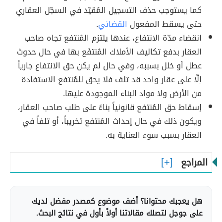
كما يستوجب حذف التسجيل المُقيّد في السجّل العقاري
حتى يسقط المفعول
القضائي
.
انقضاء مدّة الانتفاع، عندها يلتزم المُنتفع تجاه صاحب
العقار بدفع تكاليف الأملاك المُنتفَع بها في حال حدوث
عطل أو خلل بسببه، وفي حال لم يكن حق الانتفاع جارياً
إلّا على عقار واحد قد تلف فلا يحق للمُنتفع الاستفادة
من الأرض ولا مواد البناء الموجودة عليها.
إسقاط حق المُنتفع قانونياً بناءً على طلب صاحب العقار،
ويكون ذلك في حال إحداث المُنتفع تخريباً، أو تلفاً في
العقار بسبب سوء العناية به.
المراجع
هل يعجبك محتوانا؟ أضف موضوع كمصدر مفضل لديك
على جوجل لتصلك مقالاتنا أولاً بأول في نتائج البحث.