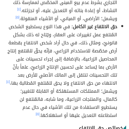
التجاري بشرط عدم بيع المبنى المخصّص لممارسة ذلك
النشاط، أو إعادة بنائه أو التعديل عليه، أو تجزئته.
[٤]
ويشمل؛ الأراضي، أو المباني، أو الأشياء المنقولة.
[٥]
حق الانتفاع غير الكامل:
في هذا النوع يستطيع الشخص
المُنتفع عمل تغييرات على العقار، ويُتاح له ذلك بشكل
قانونيّ، ومثال ذلك، في حال أراد شخص الانتفاع بقطعة
أرض مخصّصة للاستخدام الزراعي، فإنّه يحقّ للمُنتفع إنتاج
المحاصيل الزراعية، بالإضافة إلى إجراء تحسينات على
الأرض بما يُساعد على تحسين الإنتاج الزراعيّ، علماً بأنّ
تلك التحسينات تنتقل إلى المالك الأصلي للأرض بعد
الانتهاء من حق الانتفاع ولا يحق للمُنتفع المُطالبة بها،
[٤]
ويشمل؛ الممتلكات المستهلكة أو القابلة للتغيير؛
كالمال، والمنتجات الزراعية، وما شابه، فالمُنتفع لن
يستطيع الاستفادة من تلك الأشياء في حال عدم
استطاعته التعديل عليها أو استهلاكها.
[٥]
خصائص حق الانتفاع