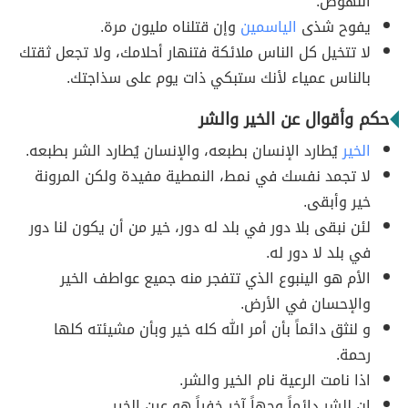
النهوض.
يفوح شذى
الياسمين
وإن قتلناه مليون مرة.
لا تتخيل كل الناس ملائكة فتنهار أحلامك، ولا تجعل ثقتك
بالناس عمياء لأنك ستبكي ذات يوم على سذاجتك.
حكم وأقوال عن الخير والشر
الخير
يُطارد الإنسان بطبعه، والإنسان يُطارد الشر بطبعه.
لا تجمد نفسك في نمط، النمطية مفيدة ولكن المرونة
خير وأبقى.
لئن نبقى بلا دور في بلد له دور، خير من أن يكون لنا دور
في بلد لا دور له.
الأم هو الينبوع الذي تتفجر منه جميع عواطف الخير
والإحسان في الأرض.
و لنثق دائماً بأن أمر الله كله خير وبأن مشيئته كلها
رحمة.
اذا نامت الرعية نام الخير والشر.
إن للشر دائماً وجهاً آخر خفياً هو عين الخير.