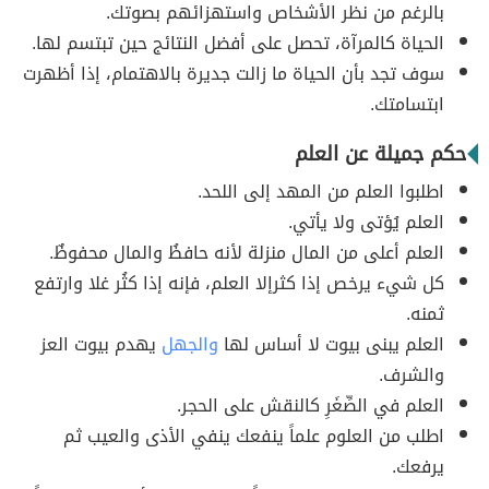
بالرغم من نظر الأشخاص واستهزائهم بصوتك.
الحياة كالمرآة، تحصل على أفضل النتائج حين تبتسم لها.
سوف تجد بأن الحياة ما زالت جديرة بالاهتمام، إذا أظهرت
ابتسامتك.
حكم جميلة عن العلم
اطلبوا العلم من المهد إلى اللحد.
العلم يُؤتى ولا يأتي.
العلم أعلى من المال منزلة لأنه حافظُ والمال محفوظٌ.
كل شيء يرخص إذا كثرإلا العلم، فإنه إذا كثُر غلا وارتفع
ثمنه.
العلم يبنى بيوت لا أساس لها
والجهل
يهدم بيوت العز
والشرف.
العلم في الصِّغَرِ كالنقش على الحجر.
اطلب من العلوم علماً ينفعك ينفي الأذى والعيب ثم
يرفعك.