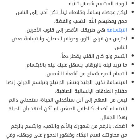
الوجه المبتسم شمسٌ ثانية.
ليكن وجهك بساماً، وكلامك ليناً، تكن أحب إلى الناس
ممن يعطيهم الله الذهب والفضة.
الابتسامة
هي طريقك الأقصر إلى قلوب الآخرين.
احترس من قرني الثور، وحوافر الحصان، وابتسامة بعض
الناس.
ابتسم ولو كان القلب يقطر دماً.
ما تريد نيله بالإرهاب يسهل عليك نيله بالابتسام.
ابتسام المرء شعاع من أشعة الشمس.
الابتسامة تذيب الجليد وتنشر الارتياح وتبلسم الجراح، إنها
مفتاح العلاقات الإنسانية الصافية.
ليس من المهم إلى أين ستأخذني الحياة، ستجدني دائم
الابتسام أضحك كالطفل الصغير، لم أكن أعتقد بأن الحياة
بهذا الجمال.
اضحك، بالرغم من شعورك بالألم والتعب، وابتسم بالرغم
من محاولتك لعدم البكاء وظهور الدموع على وجهك، وغنِ