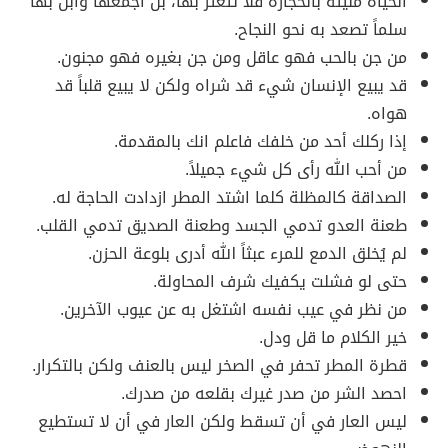
الحياة مليئة بالحجارة فلا تتعثر بها، بل اجمعها وابن بها
سلماً تصعد به نحو النجاح.
من جن بالحب فهو عاقل ومن جن بغيره فهو مجنون.
قد يبيع الإنسان شيء قد شراه ولكن لا يبيع قلباً قد
هواه.
إذا ركلك أحد من خلفك فاعلم انك بالمقدمة.
من أحب الله رأى كل شيء جميلاً.
الصداقة كالمظلة كلما اشتد المطر ازدادت الحاجة له.
طعنة العدو تدمي الجسد وطعنة الصديق تدمي القلب.
لم يُخلق الدمع للمرء عبثاً الله أدرى بلوعة الحزن.
حتى لو فشلت يكفيك شرف المحاولة.
من نظر في عيب نفسه اشتغل به عن عيوب الآخرين.
خير الكلام ما قل ودل.
قطرة المطر تحفر في الصخر ليس بالعنف ولكن بالتكرار.
احصد الشر من صدر غيرك بقلعه من صدرك.
ليس العار في أن تسقط ولكن العار في أن لا تستطيع