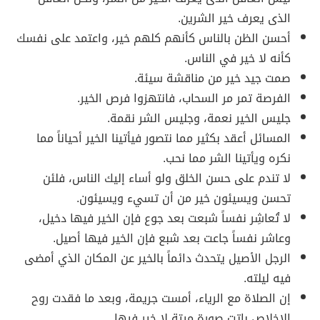
الذى يعرف خير الشرين.
أحسن الظن بالناس كأنهم كلهم خير، واعتمد على نفسك
كأنه لا خير في الناس.
صمت جيد خير من مناقشة سيئة.
الفرصة تمر مر السحاب، فانتهزوا فرص الخير.
جليس الخير نعمة، وجليس الشر نقمة.
المسائل أعقد بكثير مما نتصور فيأتينا الخير أحياناً مما
نكره ويأتينا الشر مما نحب.
لا تندم على حسن الخلق ولو أساء إليك الناس، فلئن
تحسن ويسيئون خير من أن تسيء ويسيئون.
لا تُعاشِر نفساً شبعت بعد جوع فإن الخير فيها دخيل،
وعاشر نفساً جاعت بعد شبع فإن الخير فيها أصيل.
الرجل الأصيل يتحدث دائماً بالخير عن المكان الذي أمضى
فيه ليلته.
إن الصلاة مع الرياء، أمست جريمة، وبعد ما فقدت روح
الإخلاص باتت صورة ميتة لا خير فيها.