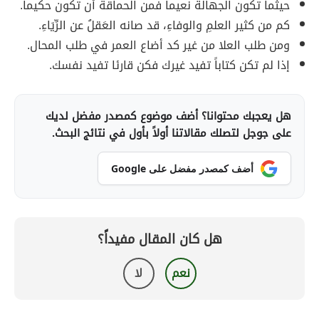
حيثما تكون الجهالة نعيماً فمن الحماقة أن تكون حكيماً.
كم من كثير العلمِ والوفاءِ، قد صانه العَقلُ عن الرِّيَاءِ.
ومن طلب العلا من غير كد أضاع العمر في طلب المحال.
إذا لم تكن كتاباً تفيد غيرك فكن قارئا تفيد نفسك.
هل يعجبك محتوانا؟ أضف موضوع كمصدر مفضل لديك
على جوجل لتصلك مقالاتنا أولاً بأول في نتائج البحث.
أضف كمصدر مفضل على Google
هل كان المقال مفيداً؟
نعم
لا