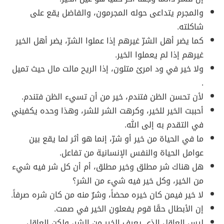
والمجرم يتداعى حوله المجرمون، والفاضل يقع على
شاكلته.
كما يضر أهل الشرّ غيرهم إذا عملوا الشرّ، يضر أهل الخير
غيرهم إذا لم يعملوا الخير.
ولا خير في ود امرئ متلون، إذا الريح مالت مال حيث تميل
‏.
لأن تحسن الظن فتندم، خير من أن تسيء الظن فتندم.
أحببت الخير للخير، وكرهت الشر للشر، وهذا وحده يكفيني
في التقدم به إلى الله.
ما في الحياة من خير أو شرّ، إنما هو أثر لما يقع بين
عوامل الحياة والنفس الإنسانية من تفاعل.
هل هناك شر مطلق وخير مطلق، أم أن كل شر فيه شيء
من الخير، وكل خير فيه شيء من الشر؟
لا خير فيمن كان خيره محضاً، وشرٌ منه من كان شره صرفاً.
إن الأبطال حقًا قوم يفعلون الخير في صمت.
ليس العاقل الذى يعرف الخير من الشر، ولكن العاقل