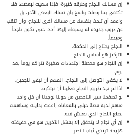
إن مسالك النجاح وطرقه كثيرة، فإذا سعيت لبعضها فلا
تكتفي بما وصلت واسعَ بأن تسلك البعض الآخر، بل
واعمد أن تبحث بنفسك عن مسالك أخرى للنجاح، وأن تنقب
عن دروب جديدة لم يسبقك إليها أحد، حتى تكون ناجحاً
ومبدعاً.
النجاح يحتاج إلى الحكمة.
التركيز هو أساس النجاح.
إن النجاح هو محصلة اجتهادات صغيرة تتراكم يوماً بعد
يوم.
لا يكفي التوصل إلى النجاح.. المهم أن نبقى ناجحين.
اذا لم نجد طريق النجاح فعلينا أن نبتكره.
لو تصفحنا سير الناجحين من حولنا لوجدنا أن كل واحد
منهم لديه قصة حبلى بالمعاناة رافقت بدايته وساهمت
بصنع النجاح الذي يعيش فيه.
إن أي نجاح لا يتحقق إلا بفشل الآخرين هو في حقيقته
هزيمة ترتدي ثياب النصر.