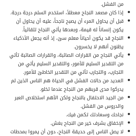
من الفشل.
إذا كان مصعد النجاح معطلاً، استخدم السلم درجة درجة.
قبل أن يحاول المرء أن يصبح ناجحاً، عليه أن يحاول أن
يكون إنساناً له قيمة، وبعدها يأتي النجاح تلقائياً.
النجاح قد يكون أحياناً معلم سئ، إذ أنه يجعل الأذكياء
يظنون أنهم لا يخسرون.
يأتي النجاح من القرارات الصائبة، والقرارات الصائبة تأتي
من التقدير السليم للأمور، والتقدير السليم يأتي من
التجارب، والتجارب تأتي من التقدير الخاطئ للأمور.
العديد من حالات الفشل في الحياة هم الناس الذين لم
يدركوا مدى قربهم من النجاح عندما تخلو.
من الجيد الاحتفال بالنجاح ولكن الأهم استخلاص العبر
والدروس من الفشل.
نجاحك وسعادتك تكمن فيك.
الإخفاق بشرف خير من النجاح بغش.
لا يصل الناس إلى حديقة النجاح، دون أن يمروا بمحطات