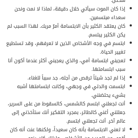
شخص.
إذا كان الموت سيأتي خلال دقيقة، لماذا لا نمت ونحن
سعداء مبتسمين.
كان يعتقد الكثير بأن الابتسامة أمرٌ مربك. لهذا السبب لم
يكن الكثير يبتسم.
ابتسم في وجه الأشخاص الذين لا تعرفهم، وقد تستطيع
تغيير الحياة.
تعجبني ابتسامة أمي، والذي يعجبني أكثر عندما أكون أنا
سبب ابتسامتها.
إذا لم تجد شيئاً ترقص من أجله، جد سبباً للغناء.
ابتسمت والدتي في وجهي، وكانت ابتسامتها أشبه
بشيء يحتضنني.
أنت تجعلني ابتسم كالشمس، كالسقوط من على السرير،
جعلتني أغني كالطائر، بمجرد التفكير أنك ستأخذني إلى
عالم آخر. أنت تجعلني ابتسم.
لا تعني الابتسامة بأنه كان سعيداً، ولكنها عنت أنه كان