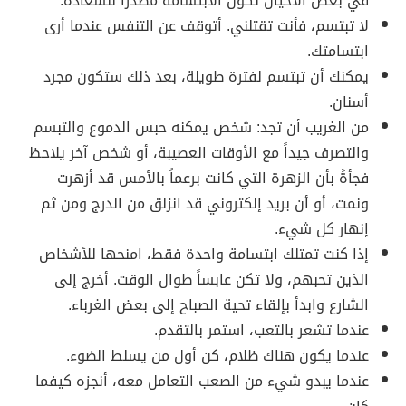
في بعض الأحيان تكون الابتسامة مصدراً للسعادة.
لا تبتسم، فأنت تقتلني. أتوقف عن التنفس عندما أرى
ابتسامتك.
يمكنك أن تبتسم لفترة طويلة، بعد ذلك ستكون مجرد
أسنان.
من الغريب أن تجد: شخص يمكنه حبس الدموع والتبسم
والتصرف جيداً مع الأوقات العصيبة، أو شخص آخر يلاحظ
فجأةً بأن الزهرة التي كانت برعماً بالأمس قد أزهرت
ونمت، أو أن بريد إلكتروني قد انزلق من الدرج ومن ثم
إنهار كل شيء.
إذا كنت تمتلك ابتسامة واحدة فقط، امنحها للأشخاص
الذين تحبهم، ولا تكن عابساً طوال الوقت. أخرج إلى
الشارع وابدأ بإلقاء تحية الصباح إلى بعض الغرباء.
عندما تشعر بالتعب، استمر بالتقدم.
عندما يكون هناك ظلام، كن أول من يسلط الضوء.
عندما يبدو شيء من الصعب التعامل معه، أنجزه كيفما