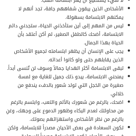
لا شيء يستطيع أن يهز ابتسامة القلب.
الأشخاص الذين يبقون شفاههم جافة، تجد أنهم لا
يمكنهم الابتسامة بسهولة.
ليس من المهم إلى أين ستأخذني الحياة، ستجدني دائم
الابتسامة، أضحك كالطفل الصغير، لم أكن أعتقد بأن
الحياة بهذا الجمال.
يجب على الإنسان أن يظهر ابتسامته لجميع الأشخاص
الذين يقابلهم حتى ولو كانوا أعدائه.
تبقى الابتسامة أكثر الهدايا جمالاً وسوف لن تُنسى أبداً.
يمنحني الابتسامة، يبدو ذلك جميل للغاية مع لمسة
صغيرة من الخجل التي تولد شعور بالدفء يندفع من
خلالي.
اضحك، بالرغم من شعورك بالألم والتعب، وابتسم بالرغم
من محاولتك لعدم البكاء وظهور الدموع على وجهك، وغنِ
بالرغم من نظر الأشخاص واستهزائهم بصوتك.
تكون السعادة في بعض الأحيان مصدراً للابتسامة، ولكن