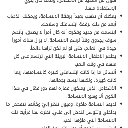
أقوى من العديد من الأشخاص، ولذلك كان ينوي
الإستفادة منها.
يمكنك أن تذهب بعيداً برفقة الابتسامة، ويمكنك الذهاب
أبعد من ذلك برفقة ابتسامتك وسلاحك.
ابتسمت من جديد وفكرت أنه كان أمراً لا يصدق، بأنهم
سوف يجدون وقتاً لرسم الابتسامة. لا يزال هناك أموراً
جيدة في العالم، حتى لو لم تكن تراها دائماً.
يظهر الأطفال الابتسامة البريئة التي ترتسم على كل
منهم في وقت اللعب.
أتسائل ما إذا كانت ابتسامتي كبيرة كابتسامتها، ربما
كانت كبيرة، ولكنها ليست بجمالها.
الأشخاص الذين يملكون غمازة لهم دور فعّال في هذا
الكون ألا وهو: الابتسامة.
لديها ابتسامة ماكرة، وعيون تنظر إليّ وكأنها تتفحص ما
بداخلي وتتوسل لتدخل إلى قلبي. نظرت لها فرأيت تلك
الابتسامة التي ملؤها الحب.