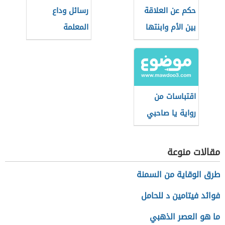
حكم عن العلاقة
رسائل وداع
بين الأم وابنتها
المعلمة
اقتباسات من
رواية يا صاحبي
السجن
مقالات منوعة
طرق الوقاية من السمنة
فوائد فيتامين د للحامل
ما هو العصر الذهبي