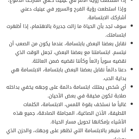
إذا استطعت رؤية الألم في عينيك دعني أشاركك الدموع،
وإذا استطعت رؤية الفرح والسرور في عينيك دعني
أشاركك الابتسامة.
سوف تجد بأن الحياة ما زالت جديرة بالاهتمام، إذا أظهرت
ابتسامتك.
نقابل بعضنا البعض بابتسامة، عندما يكون من الصعب أن
نبتسم. ابتسامتنا مع بعضنا البعض، تجعل الوقت الذي
نقضيه سوياً رائعاً وكأننا نقضيه ضمن العائلة.
دعنا دائماً نقابل بعضنا البعض بابتسامة، الابتسامة هي
بداية الحب.
أي شخص يمتلك ابتسامة دائمة على وجهه يخفي بداخله
صلابة تكون مخيفة في بعض الأحيان.
غالباً ما نستخف بقوة اللمس، الابتسامة، الكلمات
اللطيفة، الأذن الصاغية، المجاملة الصادقة، جميع هذه
الأشياء بإمكانها تحويل مسار الحياة.
أنا منبهر بالابتسامة التي تظهر على وجهك، والحزن الذي