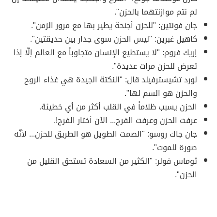
لم نتم موازنتهما بالحزن".
جان فونتين: "للحزن أجنحة يطير بها مع مرور الزمن".
كاهيل غبرين: "ليس الحزن سوى جدار بين حديقتين".
إريك فروم: "لا يستطيع الإنسان متجاوباً مع العالم إلّا إذا
تعرض للحزن مرات عديدة".
لورد تشيسترفيلد قال: "النكتة الجيدة هي غذاء الروح
والحزن هو السم لها".
الحزن يسبب ظلاماً في القلب أكثر من أي خطيئة.
عرفت الحزن وعرفت الفرح... الآن أختار الفرح!.
جان جاك روسو: "الصمت الطويل هو الطريق للحزن... لأنّه
صورة للموت".
ثوماس فولر: "الكثير من السعادة تستحق القليل من
الحزن".