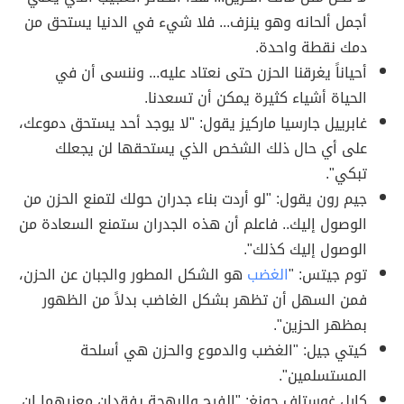
أجمل ألحانه وهو ينزف... فلا شيء في الدنيا يستحق من
دمك نقطة واحدة.
أحياناً يغرقنا الحزن حتى نعتاد عليه... وننسى أن في
الحياة أشياء كثيرة يمكن أن تسعدنا.
غابرييل جارسيا ماركيز يقول: "لا يوجد أحد يستحق دموعك،
على أي حال ذلك الشخص الذي يستحقها لن يجعلك
تبكي".
جيم رون يقول: "لو أردت بناء جدران حولك لتمنع الحزن من
الوصول إليك.. فاعلم أن هذه الجدران ستمنع السعادة من
الوصول إليك كذلك".
توم جيتس: "
الغضب
هو الشكل المطور والجبان عن الحزن،
فمن السهل أن تظهر بشكل الغاضب بدلاً من الظهور
بمظهر الحزين".
كيتي جيل: "الغضب والدموع والحزن هي أسلحة
المستسلمين".
كارل غوستاف جونغ: "الفرح والبهجة يفقدان معنيهما إن