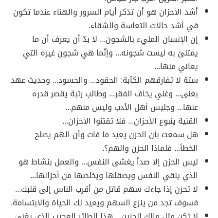
أشد الأحزان هو أن تذكر أيام السرور والهناء عندما تكون
في أشد حالات التعاسة والشقاء.
إن الإنسان المليء بالشجون... لا بدّ أن يعرف أن ما
يمتلئ به ليست شجونه... وإنّما هي شجون غيره التي
يعاني منها...
ستة لا تفارقهم الكآبة: الحقود... والحسود... وحديث عهد
بغنى... وغني يخاف الفقر... وطالب رتبة يقصر قدره
عنها... وجليس أهل الأدب وليس منهم...
القنية ينبوع الأحزان... فلا تقتنوا الأحزان...
هل سمعت بأن الحزن يعيد ما فات وأن الهم يصلح
الخطأ... فلماذا الحزن والهم؟.
ليس الحزن إلا صدأ يغشى النفس... والعمل بنشاط هو
الذي ينقي النفس ويصقلها ويخلصها من أحزانها...
لا تحزن إذا جاءك سهم قاتل من أقرب الناس إلى قلبك...
فسوف تجد من ينزع السهم ويعيد لك الحياة والابتسامة.
لا تكن مثل مالك الحزين... هذا الطائر العجيب الذي يغني