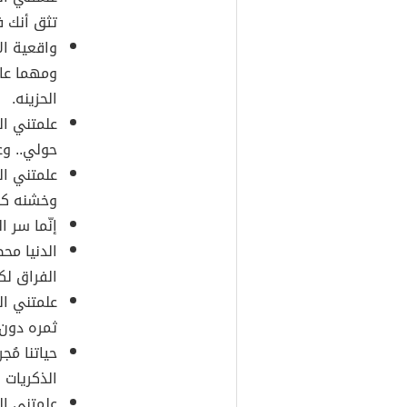
تثق أنك 
واقعية ال
ومهما عاش
الحزينه.
علمتني ال
حولي.. وع
علمتني ال
وخشنه كال
إنّما سر 
الدنيا مح
الفراق لك
علمتني ال
ثمره دون 
حياتنا مُج
الذكريات 
علمتني الح