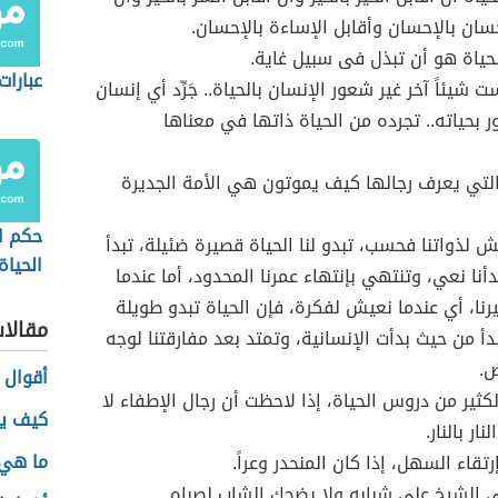
حسان بالإحسان وأقابل الإساءة بالإحسان.
لحياة هو أن تبذل فى سبيل غاية.
عبارات
ت شيئاً آخر غير شعور الإنسان بالحياة.. جَرِّد أي إنسان
 بحياته.. تجرده من الحياة ذاتها في معناها
التي يعرف رجالها كيف يموتون هي الأمة الجديرة
حكم ا
ش لذواتنا فحسب، تبدو لنا الحياة قصيرة ضئيلة، تبدأ
الحياة
أنا نعي، وتنتهي بإنتهاء عمرنا المحدود، أما عندما
نا، أي عندما نعيش لفكرة، فإن الحياة تبدو طويلة
مقالا
دأ من حيث بدأت الإنسانية، وتمتد بعد مفارقتنا لوجه
ض.
أقوال 
كثير من دروس الحياة، إذا لاحظت أن رجال الإطفاء لا
كيف ي
ار بالنار.
ما هي 
رتقاء السهل، إذا كان المنحدر وعراً.
ي الشيخ على شبابه ولا يضحك الشاب لصباه.