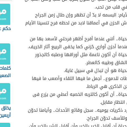
في قلب من تحب.
أيام: البسمه لا بدّ أن تظهر وإن طال زمن الجراح
 الحزن في أعماقنا لابد من لحظه فرح تنسينا الأيام
حكم ع
حياة.. أنني عندما أفرح أظهر فرحتي لأسعد بها من
ندما أحزن أواري حُزني كما يخفى الربيع آثار الخريف.
حياة أن أكون ناعمة مثل أوراقها وصلبه كالجذور
سّاق وطيبه كالعطر.
كلمات 
الحياة هو أن تبذل في سبيل غاية.
الصعب
طات للدموع.. أجمل ما فيها اللقاء وأصعب ما فيها
ن الذكرى هي الرباط.
حياة.. أن أكون كالتربه الخصبه أعطي من يزرع فى
انتظار مقابل.
يخلق 
رد ذكريات يوميه.. سجل وقائع الأحداث.. وأيامنا تدوّن
أربعين
وللأسف تدوّن الجراح.
ياة أن أقابل الخير بالخير وأن أقابل الشر بالخير وأن