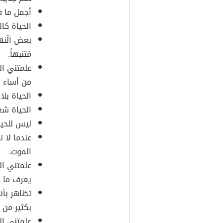
أجمل ما ف
الحياة كا
بعض الّنها
مُتنبهاً.
علمتني ا
من أساء ب
الحياة بل
الحياة شع
ليس للحياة
عندما لا 
الموت.
علمتني ال
يعرف ما 
تظاهر بأن
بكثير من 
علمتني ال