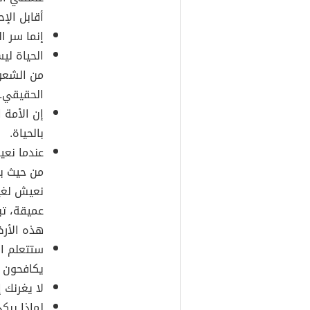
أقابل الإ
إنما سر ا
الحياة ليس
من الشعور
الحقيقي.
إن الأمة 
بالحياة.
عندما نعي
من حيث بد
نعيش لغير
عميقة، تب
هذه الأر
ستتعلم ال
يكافحون الن
لا يغرنك إ
لماذا يبك