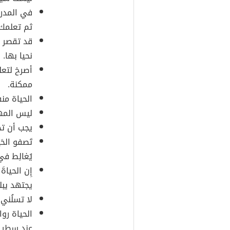
في المدرس
ثم تعلمك
قد تقصر 
نحيا بها.
أصرخ لتعلم
ممكنة.
الحياة من
ليس المه
يجب أن ت
تَصفو الحَي
يُغالِط في 
إِن الحياة
يجتهد يبلغ
لا تسلُني 
الحياة روا
عند سطر ح