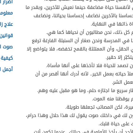
أضرار 
 لأنفسنا حياة مضاعفة حينما نعيش للآخرين، وبقدر ما
معلوما
اسنا بالآخرين نضاعف إحساسنا بحياتنا، ونضاعف
ة ذاتها في النهاية.
علاج زل
م كل ذلك، نحن مطالبون أن نحياها كما هي.
قوانين
ا في المدرسة ونحن صغار أن السنبلة الفارغة ترفع
صوت ال
الحقل، وأن الممتلئة بالقمح تخفضه، فلا يتواضع إلا
تكبّر إلا حقير.
كيفية 
أن تصمد للحياة فلا تأخذها على أنها مأساة.
أجمل ا
لأ حياته بعمل الخير.. لأنه أدرك أنها أقصر من أن
عمل الشر.
ار سريع ما اجتازه حلم، وما هو مقبل عليه وهم.
م يوقظنا منه الموت.
يرة، لكن المصائب تجعلها طويلة.
ن لك في داخلك صوت يقول لك هذا حلال وهذا حرام،
 على حياة قلبك.
أحد أن يأخذ الأولوية في حياتك.. عندما تكون أنت