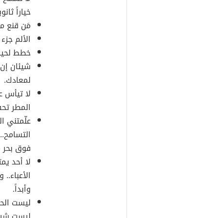
خياراً ثانو
مَن قنع م
الألم جزء
خطط لحيات
شيئان إن 
لمعادك.
لا تيأس عن
المطر تحف
علّمتني ا
التسامح..
فوق بحر م
لا أحد يمت
الأعباء.. 
وأبداً.
ليست الحي
ليست شيئا