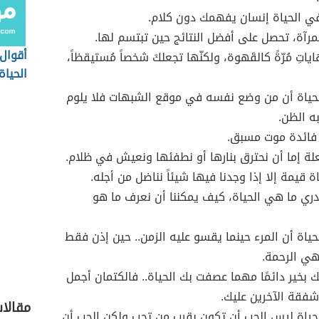
ي الحياة إنسان يفهمك دون كلام.
لمرآة، تحصل على أفضل النتائج حين تبتسم لها.
أقوال
ياتِ مُرّةً كالقَهوة، ولكنّها تجعلكَ شخصاً مُستيقظاً،
الحياة
لحياة أن من وضع نفسه في موقع الشبهات فلا يلوم
ه الظن.
ا فائدة موت مسبق.
لة إما أن نحترق بنارها أو نطفئها ونعيش في ظلام.
 قيمة إلا إذا وجدنا فيها شيئاً نناضل من أجله.
ندري ما هي الحياة، كيف يمكننا أن نعرف ما هو
حياة أن المرء حينما يقسو عليه الزمن.. حين إذن فقط
هي الرحمة.
ك بخير دائمًا مهما عصفت بك الحياة.. فالكتمان أجمل
شفقة الآخرين عليك.
مقالا
حياة ليس الحب أن تكون بقرب من تحب ولكن الحب أن