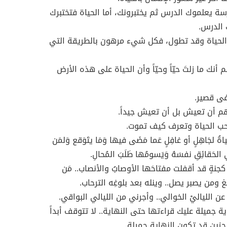
ة يعلموك الدرس ثم يختبرونك، أما الحياة فتختبرك
 الدرس.
الحياة وقد تطول، فكل شيء مرهون بالطريقة التي
 أنك ما زلتَ حيّاً وحيّاً وأن الحياة على هذه الأرض
فى قصير.
م أن تعيش بل أن تعيش جيداً.
حب الحياة وتعرف كيف تموت.
اةُ لجَاهِلٍ أو غافِلٍ عَما مَضَى فيها وَمَا يتَوَقع وَلمَن
الحَقائِقِ نفسَهُ وَيَسومُها طَلَبَ المُحالِ.
َ كجنةٍ قد أقفلت مفتاحَها الأوصابُ والأنصاب.. مَن
 ومن يصبر يصل.. وينله بعد بلوغِه الترحاب.
عن اللياليْ الخوالي.. وأجرني من الليالي البواقي.
ية جميلة عليك قراءتها حتى النهاية.. لا تتوقف أبداً
زين قد تكون النهاية جميلة.