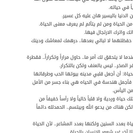
ياً في حياته.
ن الدنيا باليسير هان عليه كل عسير.
 من الحياة ومن لم يتألم لم يعرف معنى الحياة.
ك واترك الارتجال فيها.
حفظتهما لا تبالي بعدها.. درهمك لمعاشك ودينك
دما لا يتحقق لك أمر ما.. حاول مراراً وتكراراً.. فقطرة
ر الصخر.. ليس بالعنف ولكن بالتكرار.
لحياة: أن أجعل قلبي مدينه بيوتها الحب وطرقاتها
 فأجمل هندسة في الحياه هي بناء جسر من الأمل
ن اليأس.
لك حياة وردية ولا قلباً خالياً ولا رأساً خفيفاً من
ولكن هناك من يدعو الله ويبتسم.. الحمدلله دائماً
اة بعدد السنين ولكنها بعدد المشاعر.. لأن الحياة
 آخر غير شعور الإنسان بالحياة.