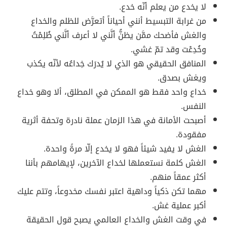
لا يخدع من يعلم أنّه خدع.
من غرابة التبسيط أنني أحياناً أتعرَّض للظلم والخداع
والغش فأضحك ممَّن يظنُّ أنَّني لا أعرف أنَّني ظُلِمْتُ
وخُدِعْت وقد تمّ غشي.
المنافق الحقيقي هو الذي لا يُدرَك خِداعُه لأنّه يكذب
ويغش بصدق.
خداع واحد فقط هو الممكن في المطلق، ألا وهو خداع
النفس.
أصبحت الأمانة في هذا الزمان عملة نادرة وتحفة أثرية
مفقودة.
الغش لا يفيد شيئاً فهو لا يخدع إلّا مرةً واحدة.
الغش كلمة نستعملها لخداع الآخرين، لإيهامهم بأننا
أكثر عمقاً منهم.
مهما تكن ذكياً وداهية اعتبر نفسك مخدوعاً، وتتم عليك
أكبر عملية غش.
في وقت الغش والخداع العالمي يصبح قول الحقيقة