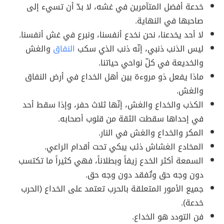
خدعة أفضل المتآمرين في غشه، لا بدّ أن تسيء إلى
صاحبها في النهاية.
لا أحد يخدعنا، نحن نخدع أنفسنا، ونبرع في غش أنفسنا.
ليس الذنب ذنبي، إنّه ذنب الذي سكب
النفاق
والغش
والخديعة في كلّ نواحي حياتنا.
ماذا يفعل ذو مروءة بين أهل الخداع في أرض النفاق
والغش.
الكذب والخداع والغش، إنّها ثلاث حفر، وإذا سقط أحد
في إحداها سقطت الثقة من قلوب أصحابه.
المكر والخداع والغش في النار.
المخادع الغشاش ذئب يبكي تحت أقدام الراعي.
السمعة أكثر الخدع زيفاً وبطلاناً، فهي كثيراً ما تكتسب
دون وجه حق وتُفقد دون وجه حق.
جميع الأمور المتعلقة بالحرب تعتمد على الخداع (الحرب
خدعة).
فن التودد هو الخداع.