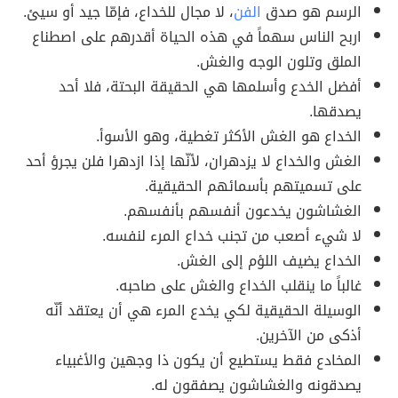
الرسم هو صدق
الفن
، لا مجال للخداع، فإمّا جيد أو سيئ.
اربح الناس سهماً في هذه الحياة أقدرهم على اصطناع
الملق وتلون الوجه والغش.
أفضل الخدع وأسلمها هي الحقيقة البحتة، فلا أحد
يصدقها.
الخداع هو الغش الأكثر تغطية، وهو الأسوأ.
الغش والخداع لا يزدهران، لأنّها إذا ازدهرا فلن يجرؤ أحد
على تسميتهم بأسمائهم الحقيقية.
الغشاشون يخدعون أنفسهم بأنفسهم.
لا شيء أصعب من تجنب خداع المرء لنفسه.
الخداع يضيف اللؤم إلى الغش.
غالباً ما ينقلب الخداع والغش على صاحبه.
الوسيلة الحقيقية لكي يخدع المرء هي أن يعتقد أنّه
أذكى من الآخرين.
المخادع فقط يستطيع أن يكون ذا وجهين والأغبياء
يصدقونه والغشاشون يصفقون له.