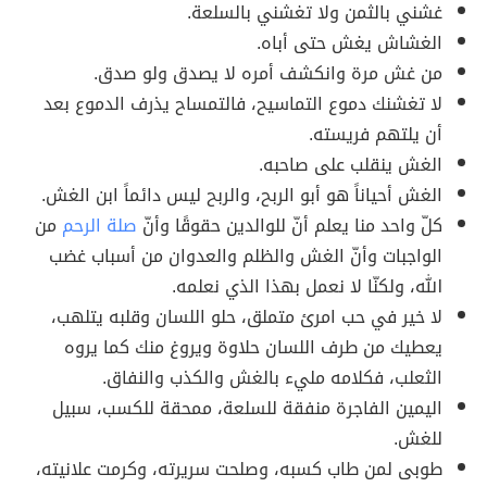
غشني بالثمن ولا تغشني بالسلعة.
الغشاش يغش حتى أباه.
من غش مرة وانكشف أمره لا يصدق ولو صدق.
لا تغشنك دموع التماسيح، فالتمساح يذرف الدموع بعد
أن يلتهم فريسته.
الغش ينقلب على صاحبه.
الغش أحياناً هو أبو الربح، والربح ليس دائماً ابن الغش.
كلّ واحد منا يعلم أنّ للوالدين حقوقًا وأنّ
صلة الرحم
من
الواجبات وأنّ الغش والظلم والعدوان من أسباب غضب
الله، ولكنّا لا نعمل بهذا الذي نعلمه.
لا خير في حب امرئ متملق، حلو اللسان وقلبه يتلهب،
يعطيك من طرف اللسان حلاوة ويروغ منك كما يروه
الثعلب، فكلامه مليء بالغش والكذب والنفاق.
اليمين الفاجرة منفقة للسلعة، ممحقة للكسب، سبيل
للغش.
طوبى لمن طاب كسبه، وصلحت سريرته، وكرمت علانيته،