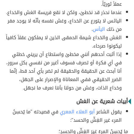
عملاً ثوريّاً.
عندما نحذر قد نخطئ، ولكن لا نقع فريسة الغش والخداع.
اليائس لا يتورع عن الخداع، وغش نفسه بأنّه لا يوجد مفر
من ذلك
اليأس
.
الغش والخداع شيمة الحمقى الذين لا يملكون عقلاً كافياً
ليكونوا صرحاء.
إذا أثبت أحدهم أنني مخطئ واستطاع أن يريني خطئي
في أي فكرة أو تصرف فسوف أغير من نفسي بكل سرور،
أنا أبحث عن الحقيقة والحقيقة لم تضر بأي أحد قط، إنّما
الضرر الحقيقي ففي المعاناة والإصرار على الجهل،
وخداع الذات، وغش من حولنا بأننا نعرف ما نجهل.
أبيات شعرية عن الغش
يقول الشاعر
أبو العلاء المعري
في قصيدته "ما يُحسِنُ
المرء غير الغِشّ والحسد":
ما يُحسِنُ المرءُ غيرَ الغِشّ والحسدِ؛