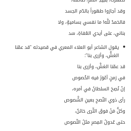
وقد أجازوا طهوراً بالدّم الجسد
فالحَمدُ للَّه! ما نفسي بساميةٍ، ولا
بناني، على أيدي العُفاةِ، سَد
يقول الشاعر أبو العلاء المعري في قصيدته "قد عمّنا
الغشُّ، وأزرى بنا":
قد عمّنا الغشُّ، وأزرى بنا
في زمنٍ أعْوَزَ فيه الخُصوص
إنْ نُصِحَ السلطانُ في أمره،
رأى ذوي النّصحِ بعينِ الشُّصوص
وكلُّ مَنْ فوقَ الثّرى خائنٌ،
حتى عُدولُ المِصرِ مثلُ اللّصوص