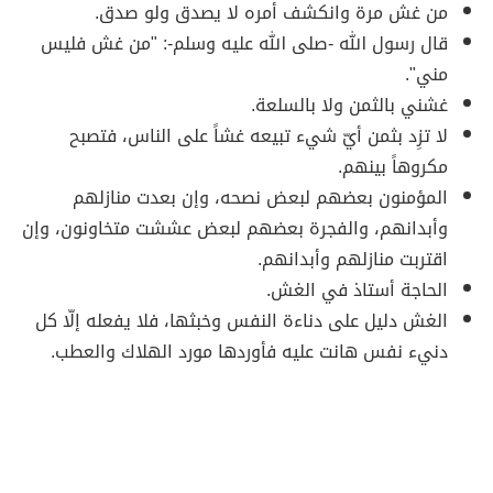
من غش مرة وانكشف أمره لا يصدق ولو صدق.
قال رسول الله -صلى الله عليه وسلم-: "من غش فليس
مني".
غشني بالثمن ولا بالسلعة.
لا تزِد بثمن أيّ شيء تبيعه غشاً على الناس، فتصبح
مكروهاً بينهم.
المؤمنون بعضهم لبعض نصحه، وإن بعدت منازلهم
وأبدانهم، والفجرة بعضهم لبعض عششت متخاونون، وإن
اقتربت منازلهم وأبدانهم.
الحاجة أستاذ في الغش.
الغش دليل على دناءة النفس وخبثها، فلا يفعله إلّا كل
دنيء نفس هانت عليه فأوردها مورد الهلاك والعطب.