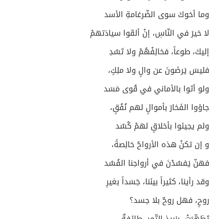
وما أخوكَ سوى الضّرغامةِ الأسد
لا خيرَ في النّاسِ، إنْ ألقَوا سيادَتهمْ
إليكَ، طوعاً، فخالِفْهُمْ ولا تَسُدِ
فليسَ يَرضَونَ عن والٍ ولا ملِكٍ،
ولو أتَوا بالأماني في قُوى مَسَد
جاؤوا الفَخارَ بأموالٍ لهم نُفُقٍ،
ولم يجيئوا بأخلاقٍ لهمْ كُسُد
و إن تكنْ هذه الأرواحُ خالِصةً،
فهنّ يَفسُدْنَ في أرواحِنا الفُسُد
وقد رأينا، كثيراً بينَنا، جَسَداً بغيرِ
روحٍ، فهل روحٌ بلا جسد؟
تَطَهّرَتْ، بنبيذِ التّمرِ، طائفةٌ،