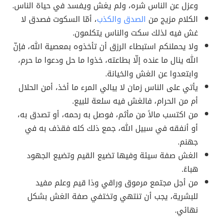
وعزل عن الناس شره، ولم يغش ويفسد في حياة الناس.
الكلام مزيج من
الصدق والكذب
، أمّا السكوت فصدق لا
غش فيه لذلك سكت والناس يتكلمون.
ولا يحملنكم استبطاء الرزق أن تأخذوه بمعصية الله، فإنّ
الله ينال ما عنده إلّا بطاعته، خذوا ما حل ودعوا ما حرم،
وابتعدوا عن الغش والخيانة.
يأتي على الناس زمان لا يبالي المرء ما أخذ، أمن الحلال
أم من الحرام، فالغش فيه سلعة للبيع.
من اكتسب مالاً من مأثم، فوصل به رحمه، أو تصدق به،
أو أنفقه في سبيل الله، جمع ذلك كله فقذف به في
جهنم.
الغش صفة سيئة وفيها تضيع القيم وتضيع الجهود
هباءً.
من أجل مجتمع مرموق وراقي وذا قيم وعلم مفيد
للبشرية، يجب أن تنتهي وتختفي صفة الغش بشكل
نهائي.