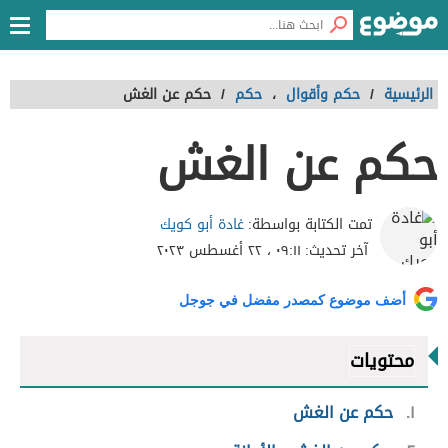
الرئيسية
/
حكم وأقوال
،
حكم
/
حكم عن الغش
حكم عن الغش
غادة أبو كويك
تمت الكتابة بواسطة:
آخر تحديث:
٠٩:١١ ، ٢٢ أغسطس ٢٠٢٣
أضف موضوع كمصدر مفضل في جوجل
محتويات
١
حكم عن الغش