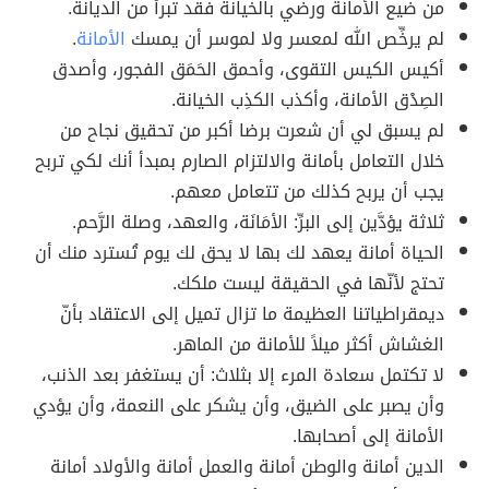
من ضيع الأمانة ورضي بالخيانة فقد تبرأ من الديانة.
لم يرخِّص الله لمعسر ولا لموسر أن يمسك
الأمانة
.
أكيس الكيس التقوى، وأحمق الحَمَق الفجور، وأصدق
الصِدْق الأمانة، وأكذب الكذِب الخيانة.
لم يسبق لي أن شعرت برضا أكبر من تحقيق نجاح من
خلال التعامل بأمانة والالتزام الصارم بمبدأ أنك لكي تربح
يجب أن يربح كذلك من تتعامل معهم.
ثلاثة يؤدَّين إلى البرِّ: الأمَانَة، والعهد، وصلة الرَّحم.
الحياة أمانة يعهد لك بها لا يحق لك يوم تُسترد منك أن
تحتج لأنّها في الحقيقة ليست ملكك.
ديمقراطياتنا العظيمة ما تزال تميل إلى الاعتقاد بأنّ
الغشاش أكثر ميلاً للأمانة من الماهر.
لا تكتمل سعادة المرء إلا بثلاث: أن يستغفر بعد الذنب،
وأن يصبر على الضيق، وأن يشكر على النعمة، وأن يؤدي
الأمانة إلى أصحابها.
الدين أمانة والوطن أمانة والعمل أمانة والأولاد أمانة