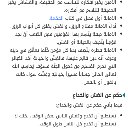
الأمين يغير أفكاره لتتناسب مع الحقيقة، والغشاش يغير
الحقيقة لتتلاءم مع أفكاره.
الأمانة أول فصل في كتاب
الحكمة
.
أداء الأمانة مفتاح الرزق، والغش يغلق كل أبواب الرزق.
الأمانة صِفة يتّسِم بِها المُؤمِنين فمِن الصّعب أنّ نجد
مُؤمِناً يتّصِف بِالخيانة أو الغش.
الأمانة فطرة يتّصِف بها كل مؤمن كُلّما تعمُّق في دينِه
وعرف أنّه دين قائِم عليها، فالغِشّ والخيانة أحُد الكبائر
التي تحرم المُسلِم مِن دُخول الجنّة فسوْف يُحاسِب الله
تُعالى الخائِن حِساباً عسيراً لِخيانتِه وغِشّه سواء كانت
بالقول أو بالفعل.
حكم عن الغش والخداع
فيما يأتي حكم عن الغش والخداع:
تستطيع أن تخدع وتغش الناس بعض الوقت، لكنك لا
تستطيع أن تخدع كل الناس طول الوقت.