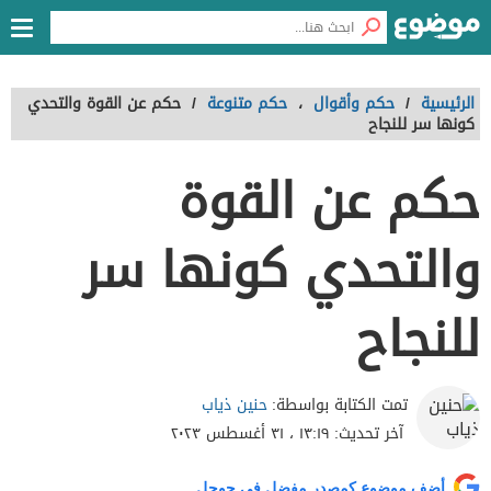
الرئيسية
/
حكم وأقوال
،
حكم متنوعة
/
حكم عن القوة والتحدي
كونها سر للنجاح
حكم عن القوة
والتحدي كونها سر
للنجاح
حنين ذياب
تمت الكتابة بواسطة:
آخر تحديث:
١٣:١٩ ، ٣١ أغسطس ٢٠٢٣
أضف موضوع كمصدر مفضل في جوجل