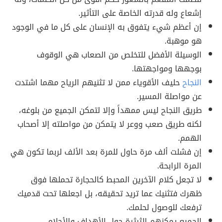
إشعاع وله قدرته الخاصة على التأثير.
إن أعظم شيء يتفوق به الإنسان على كل ما في الوجود
هو موهبة.
الوسيلة الأفضل للتخلص من الصعاب هي الوقوف
بوجهها ومواجهتها.
النجاح
حليف الأقوياء ممن لا تثنيهم الرياح مهما اشتدت
عن مواصلة المسير.
طريق النجاح ليس ممهداً وإلا لتمكن الجميع من بلوغه،
لكنه طريق صعب ووعر لا يتمكن من مواصلته إلا أصحاب
الهمم.
إن فشلت ألف مرة حاول للمرة بعد الألف لربما تكون هي
المرة الرابحة.
لا تجعل كلام الآخرين المحبط كالحجارة تحملها فوق
ظهرك فتثنيك عما تريد تحقيقه، بل اجعلها تحت قدميك
ترفعك للوصول لحلمك.
الجميع يمكنهم الثرثرة حول الأهداف والأحلام