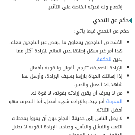
إشعاع وله قدرته الخاصة على التأثير.
حكم عن التحدي
حكم عن التحدي فيما يأتي:
الأشخاص الناجحون يفعلون ما يرفض غير الناجحين فعله،
هذا أمر غير سهل إطلاقايدين العالم للإرادة أكثر مما
يدين
للحكمة
.
الإرادة الضعيفة تترجم بأقوال والقوية بأفعال.
إذا إهانتك الحياة بارزها بسيف الإرادة، وأرسل لها
شاهديك: العمل والصبر.
من لا يعرف أن يقرن إرادته بقوته، لا قوة له.
المعرفة
أمر جيد، والإرادة شيء أفضل، أما التصرف فهو
أفضل الثلاثة.
لا يصل الناس إلى حديقة النجاح دون أن يمروا بمحطات
التعب والفشل واليأس، وصاحب الإرادة القوية لا يطيل