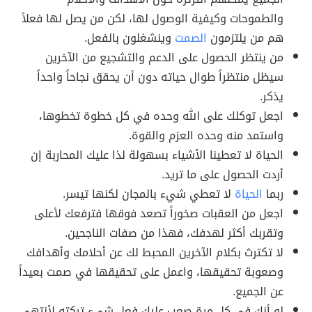
والطموحات وكيفية الوصول لها، لكن من يصل لها فعلاً
هم من يلتزمون
الصمت
وينشغلون بالفعل.
من ينتظر الحصول على الدعم والتشجيع من الآخرين
سيظل منتظراً طوال حياته دون أن يحقق نجاحاً واحداً
يذكر.
اجعل توكلك على الله وحده في كل خطوة تخطوها،
واستمد منه وحده العزم والقوة.
الحياة لا تعطينا الأشياء بسهولة لذا عليك المحاربة إن
أردت الحصول على ما تريد.
ربما
الحياة
لا تعطي شيء بالمجان لكنها تيسر.
اجعل من العقبات صخوراً تصعد فوقها فترفعك لأعلى
وتقربك أكثر لهدفك، فهذا من صفات الناجحين.
لا تكترث بكلام الآخرين المحبط لك عن أحلامك وأهدافك
وصعوبة تحقيقها، واعمل على تحقيقها في صمت بعيداً
عن الجميع.
لو أنك في كل مرة صعب عليك فعل شيء تركته لأنتهي