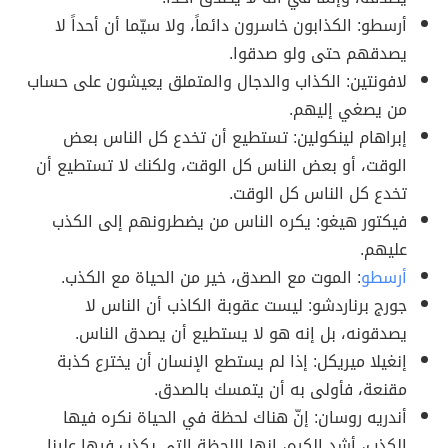
أرسطو: الكذابون خاسرون دائماً، ولا سيّما أن أحداً لا
يصدقهم حتى ولو صدقوا.
لافونتين: الكذاب والدجال والمتملق يعيشون على حساب
من يصغي إليهم.
إبراهام لينكولين: تستطيع أن تخدع كل الناس بعض
الوقت، أو بعض الناس كل الوقت، ولكنك لا تستطيع أن
تخدع كل الناس كل الوقت.
فيكتور هيغو: يكره الناس من يضطرونهم إلى الكذب
عليهم.
أرسطو
: الموت مع الصدق، خير من الحياة مع الكذب.
جورج برناردشو: ليست عقوبة الكاذب أن الناس لا
يصدقونه، بل إنه هو لا يستطيع أن يصدق الناس.
إنغيلا ميريكل: إذا لم يستطع الإنسان أن يخترع كذبة
مقنعة، فأولى به أن يتمسك بالصدق.
أندريه روسان: إنّ هناك لحظة في الحياة نكره فيها
الكذب، أشد الكره، إنها اللحظة التي يكذب فيها علينا