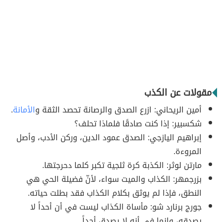
مقولات عن الكذب
أمين الريحاني: ازرع الصدق والرصانة تحصد الثقة و
الأمانة
.
شكسبير: إذا كنت صادقًا فلماذا تحلف؟
إبراهيم اليازجي: الصدق عمود الدين، وركن الأدب، وأصل
المروءة.
مارتن لوثر: الكذبة كرة ثلجية تكبر كلما دحرجتها.
بزرجمهر: الكذاب والميت سواء، لأنّ فضيلة الحي هي
النطق، فإذا لم يوثق بكلام الكذاب فقد بطلت حياته.
جورج برنارد شو: مأساة الكذاب ليست في أن أحداً لا
يصدقه، وإنما في أنه لا يصدق أحداً.