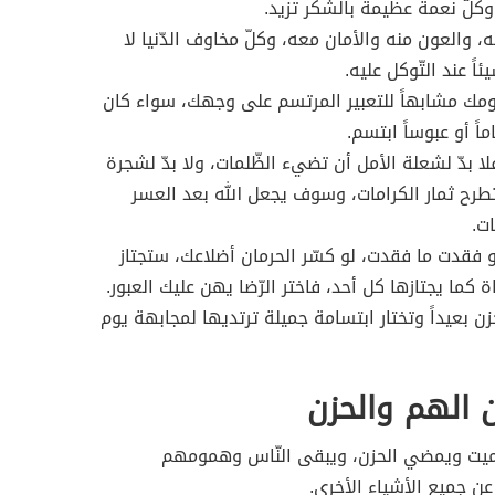
كلّ نعمة عظيمة بالشّكر تزيد.
له، والعون منه والأمان معه، وكلّ مخاوف الدّنيا لا
ً عند التّوكل عليه.
مك مشابهاً للتعبير المرتسم على وجهك، سواء كان
اً أو عبوساً ابتسم.
لا بدّ لشعلة الأمل أن تضيء الظّلمات، ولا بدّ لشجرة
 تطرح ثمار الكرامات، وسوف يجعل الله بعد العسر
ات.
و فقدت ما فقدت، لو كسّر الحرمان أضلاعك، ستجتاز
 كما يجتازها كل أحد، فاختر الرّضا يهن عليك العبور.
زن بعيداً وتختار ابتسامة جميلة ترتديها لمجابهة يوم
 الهم والحزن
يت ويمضي الحزن، ويبقى النّاس وهمومهم
 جميع الأشياء الأخرى.