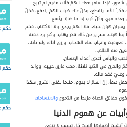
شعور، فإذا سافر معك الهمّ فأنت مقيم لم تبرح.
 فكلّ الأمر ينقطع، وخلّ عنك ضباب الهمّ يندفع، فكلّ
 بعده فرج، وكلّ كرب إذا ما ضاق يتّسع.
يسران هوّن عليك، فلا الهمّ يجدي ولا الاكتئاب، فكم
حكم ع
 بما هبته، فلم ير من ذاك قدر يهاب، وكم برد خفته
فعوفيت وانجاب عنك السّحاب، ورزق أتاك ولم تأته،
لعين منه الطلاب.
غضب واليأس أعدى أعداء الإنسان.
ّ والحزن في الدّنيا ثلاثة، محب فارق حبيبه، ووالد
حكم ا
 وغنيّ فقد ماله.
مل هماً، إنّ الهمّ لا يدوم، مثلما يفنى السّرور هكذا
موم.
تكون حقائق الحياة مزيجاً من الدّموع
والابتسامات
.
حكم ع
أبيات عن هموم الدنيا
يّة أنشبت أظفارها ألفيت كل تميمة لا تنفع.