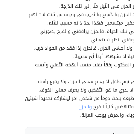
لحزن على النّيل منّا إلى تلك الدّرجة.
الحزن والدّموع والنّحيب في وجوه من كنت لا تراهم
ن مبتسمين فهذا بحدّ ذاته مسبب للألم.
في تلك الحياة، فالحزن يرافقني والفرح يهجرني
رمقني بنظرات تتعبني.
ً ولا أخشى الحزن، فالحزن إذا فقد من الفؤاد خرب.
ة لا تشبهها أبداً أيّ مصيبة.
در المكتوب رفقاً بقلب متعب أنهكه التّمني وأتعبه
 نوم طفل لا يعلم معنى الحزن، ولا يقرع رأسه
ولا يدري ما هو التّفكير، ولا يعرف معنى الخوف.
طبعه يبحث دوماً عن شخص آخر ليشاركه تحديداً شيئين
تناقضين كلياً الفرح
والحزن
.
وباء، والمرض يوجب العزلة.