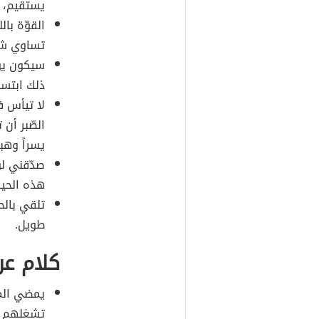
يستقيم، و
القوّة بال
تساوي شيئا
سيكون يو
ذلك ابتسام
لا تيأس ف
الصّبر أن
يسراً وهب
‏صدّقني ل
هذه الحياة
تلقي بالح
طويل.
كلام عن
يمضي الم
تشغلهم عن