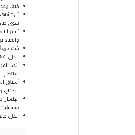
كيف يقدر ا
أن تشاهد 
سوى ضاحكي
أسير أنا 
والعباد ت
كنت حزينا
الحزن شهي
أيّها الق
الانتظار.
أشتاق إلى
الصّداع، 
الإنسان ب
منفصلين م
الحزن كال