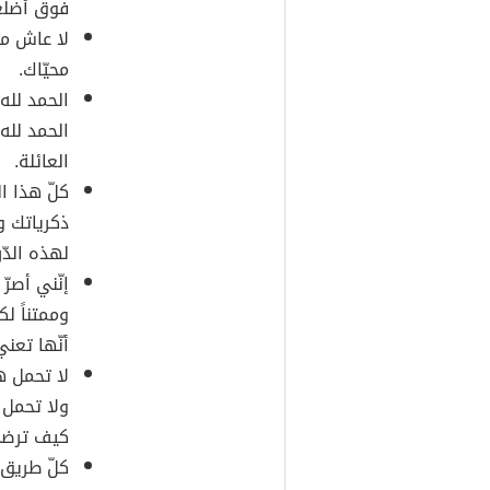
فوق أضلعك
لا عاش من
محيّاك.
الحمد لله
الحمد لله
العائلة.
كلّ هذا 
ذكرياتك و
لهذه الدّر
إنّني أصرّ
وممتناً ل
أنّها تعني
لا تحمل هم
ولا تحمل 
كيف ترضي
كلّ طريق 