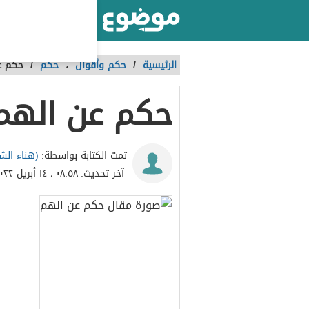
أكبر موقع عربي بالعالم
الرئيسية
/
حكم وأقوال
،
حكم
/
حكم ع
حكم عن الهم
(هناء الش
تمت الكتابة بواسطة:
آخر تحديث:
٠٨:٥٨ ، ١٤ أبريل ٢٠٢٢