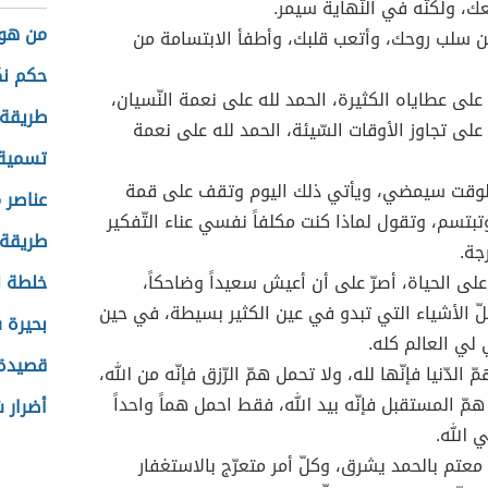
، ولكنّه في النّهاية سيمر.
من هو 
 سلب روحك، وأتعب قلبك، وأطفأ الابتسامة من
حكم نك
 على عطاياه الكثيرة، الحمد لله على نعمة النّسيان،
طريقة 
 على تجاوز الأوقات السّيئة، الحمد لله على نعمة
تسمية 
الوقت سيمضي، ويأتي ذلك اليوم وتقف على قمة
عناصر 
تبتسم، وتقول لماذا كنت مكلفاً نفسي عناء التّفكير
طريقة 
جة.
 على الحياة، أصرّ على أن أعيش سعيداً وضاحكاً،
خلطة ل
كلّ الأشياء التي تبدو في عين الكثير بسيطة، في حين
بحيرة 
 لي العالم كله.
قصيدة 
ّ الدّنيا فإنّها لله، ولا تحمل همّ الرّزق فإنّه من الله،
همّ المستقبل فإنّه بيد الله، فقط احمل هماً واحداً
أضرار 
 الله.
معتم بالحمد يشرق، وكلّ أمر متعرّج بالاستغفار