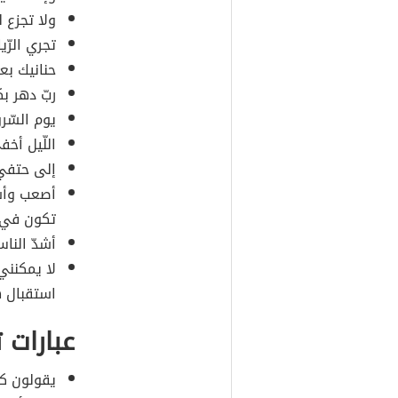
ولا تجزع ل
تجري الرّ
حنانيك ب
ربّ دهر ب
يوم السّرو
اللّيل أخف
إلى حتف
أصعب وأشد
تكون في أ
أشدّ النا
لا يمكنني
استقبال ه
عبارات 
يقولون كل