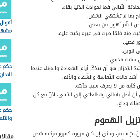
حادثة اللّيالي فما لحوادث الدّنيا بقاء.
ياح بما لا تشتهي السّفن.
أقوال
عض الشّر أهون من بعض.
مشهو
كيت منه فلمّا صرت في غيره بكيت عليه.
ر قصير.
ى للويل.
ي مشت قدمي.
حكم ع
ّ الأحزان هو أن تتذكّر أيام السّعادة والهناء عندما
الادار
شد حالات التّعاسة والشّقاء والألم.
س كآبة من لا يعرف سبب كآبته.
 أن أصل بآمالي وتطلعاتي إلى الأعلى، لأنّ مع كل
ناك وداع.
حكم ع
تزيل الهموم
والألم
ّ مرّ سيمر، وحتّى إن كان مروره كمرور مركبة شحن
مقالا