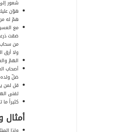
شعور إلى 
هوّن عليك
همّ له من
مع العسر 
ضقت ذرعاً
من سحاب، 
ولا أرق ا
الهمّ وال
أصحاب الغم
ضلّ ولده،
قل لمن يح
تفنى اله
كثيراً ما 
أمثال و
وإذا المن