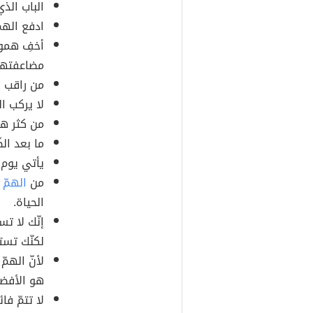
الباب الذ
ادفع الهمّ
أخفِ هموم
مضاعفتها
من راقب ا
لا يركب ال
من كثر ه
ما بعد الضّ
يأتي يوم ت
من
الهمّ
إ
الحياة.
إنّك لا ت
لكنّك تس
لأنّ الهمّ
هو الأفض
لا تتمّ فا