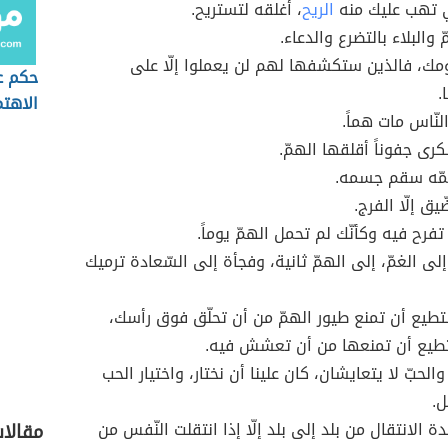
ي تهب عليك منه
الريح
، أغلقه لتستريح.
 والبلاء بالتضرع والدعاء.
ك، فالذين ستكشفها لهم لن يعملوا إلّا على
حكم ع
.
الاهتم
لنّاس مات هماً.
كرى جفوناً أقلقها الهمّ.
مّه سقم جسمه.
يق إلّا الفرج.
فرح فيه وكأنّك لم تحمل الهمّ يوماً.
لى الغمّ، إلى الهمّ ثانية، وفجأة إلى السّعادة ترميك
ستطيع أن تمنع طيور الهمّ من أن تحلّق فوق رأسك،
تطيع أن تمنعها من أن تعشش فيه.
 والحبّ لا يتعايشان، كان علينا أن نختار، واختيار الحب
ل.
ئدة الانتقال من بلد إلى بلد إلّا إذا انتقلت النّفس من
مقالا