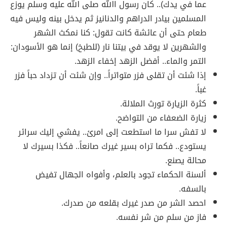
عما في يدك).. كان رسول االله صلى الله عليه وسلم يوزع
المسلمين بيادر الدراهم والدنانيز ثم يدخل بينه وليس فيه
طعام حتى أن عائشة كانت تقول: كنا نمكث الشهر
والشهرين لا يوقد في بيتنا نار (للطبخ) إنما هو الأسودان:
التمر والماء.. أفضل الزهد إخفاء الزهد.
إذا شئت أن تقلى فزر متواتراً.. وإن شئت أن تزداد حباً فزر
غباً.
كثرة الزيارة تورث الملالة.
زيارة الضعفاء من التواضح.
لا تفش سرا ما استطعت إلى امرئ.. يفشي إليك سرائر
يستودع.. فكما تراه بسير غيرك صانعاً.. فكذا بسيرك لا
محالة يصنع.
ألسنة الحكماء تجود بالعلم، وأفواه الجهال تفيض
بالسفه.
احصد الشر من صدر غيرك بقلعه من صدرك.
فاز من سلم من شر نفسه.