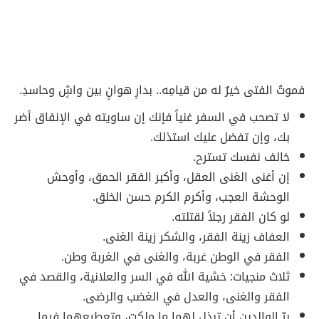
فموتُ الفتى خيرٌ له من قيامِه.. بدارِ هوانٍ بين واشٍ وحاسدِ.
لا تصحب في السفر غنياً فإنك إن ساويته في الإنفاق أضر
بك، وإن تفضل عليك استذلك.
خالف نفسك تسترح.
إن أغنى الغنى العقل، وأكبر الفقر الحمق، وأوحش
الوحشة العجب، وأكرم الكرم حسن الخلق.
لو كان الفقر رجلاً لقتلته.
العفاف زينة الفقر، والشكر زينة الغنى.
الفقر في الوطن غربة، والغنى في الغربة وطن.
ثلاث منجيات: خشية الله في السر والعلانية، والقصد في
الفقر والغنى، والعدل في الغضب والرضى.
برّ الوالدين أن تبذل لهما ما ملكت، وتعطيعهما فيما