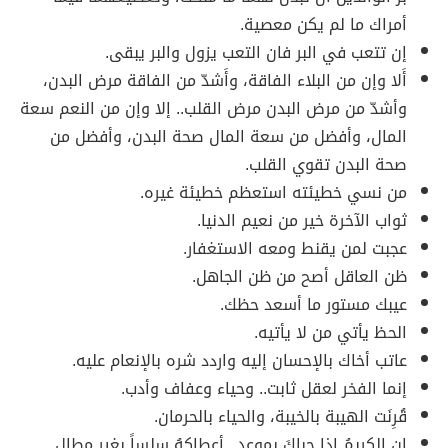
أمراك ما لم يكن معصية.
إن تتعب في البر فان التعب يزول والبر يبقى.
أَلا وإن من البلاء الفاقة، وأَشدّ من الفاقة مرض البدن،
وأشدّ من مرض البدن مرض القلب.. إلا وإن من النعم سعة
المال، وأفضل من سعة المال صحة البدن، وأفضل من
صحة البدن تقوي القلب.
من نسي خطيئته استعظم خطيئة غيره.
ثواب الآخرة خير من نعيم الدنيا.
عجبت لمن يقنط ومعه الاستغفار.
ظن العاقل أصح من ظن الجاهل.
عيبك مستور ما أسعد حظك.
الحظ يأتي من لا يأتيه.
عاتب أخاك بالإحسان إليه واردد شره بالإنعام عليه.
إنما الفخر لعقل ثابت.. وحياء وعفاف وأدب.
قُرِنَت الهيبة بالخيبة، والحياء بالحرمان.
إِن الكريمُ إِذا حباكَ بموعدٍ.. أعطاكهُ سلساً بغير مطالِ.