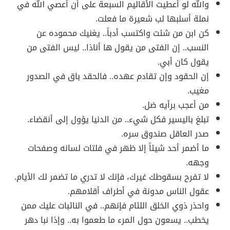
والله لو أعطيت الأقاليم السبعة على أن أعصي الله في
نملة أسلبها لب شعيرة ما فعلت.
كن ابن من شئت واكتسب أدباً.. يغنيك محموده عن
النسب.. إن الفتى من يقول ها أناذا.. ليس الفتى من
يقول كان أبي.
إن الحقود وإن تقادم عهده.. فالحقد باق في الصدور
مغيب.
من أعجب برأيه ضل.
تبلغ باليسير فكل شيء.. من الدنيا يؤول إلى أنقضاء.
صدر العاقل صندوق سره.
ما أضمر أحد شيئاً إلا ظهر في فلتات لسانه وصفحات
وجهه.
لا تفرح بسقوطك غيرك، فإنك لا تدري ما تضمر لك الأيام.
عقول الناس مدونة في أطراف أقلامهم.
واحذر ذوي الخلق اللئام فإنهم.. في النائبات عليك ممن
يخطب.. يسعون حول المرء ما طعموا به.. وإذا نبا دهر