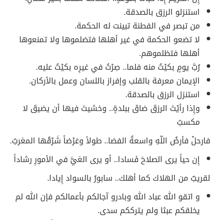
استنزلو الرزق بالصدقة.
من تبصر في الفطنة تبينت له الحكمة.
لا تضعو الحكمة في غير أهلها فتضلموها ولا تمنعوها
أهلها فتظلموهم.
رُبَّ يومٍ بكيْتُ منه فلما.. صِرْتُ في غيرِه بكيْتُ عليه.
الإيمان معرفة بالقلب وإفراز باللسان وعمل بالأركان.
استنزل الرزق بالصدقة.
وإِذا رأيْتَ الرزقَ ضاقَ ببلدةٍ.. وخشيتَ فيها أن يضيقَ لا
مكسبُ
فارحلْ فأرضُ اللّهِ واسعةُ الفضا.. طولاً وعَرْضاً شَرْقُها المغربُ.
إِن حياً يرى الصلاحَ فَسادا.. أو يرى الغيَّ في الأمورِ رشاداً
لقريبٌ من الهلاك كما أهلك.. سابورُ بالسواد إِيادا.
و اتقو الله عباد الله وبادرو آجالكم بأعمالكم فإن الله لم
يخلقكم عبثا ولم يترككم سدى.