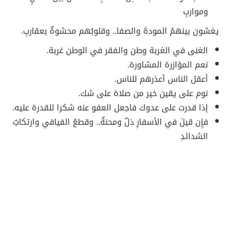
ومواربِ
يغشون بينهمُ المودةَ والصفا.. وقلوبُهم محشوةٌ بعقاربِ.
الغنى في الغربة وطن والفقر في الوطن غربة.
نعم المؤازرة المشاورة.
أعقل الناس أعذرهم للناس.
نوم على يقين خير من صلاة على شك.
إذا قدرت على عدوك فاجعل العفو عنه شكرا للقدرة عليه.
فإِن قيلَ في الأسفارِ ذلٌ ومحنةٌ.. وقطعُ الفيافي وارتكابُ
الشدائدِ