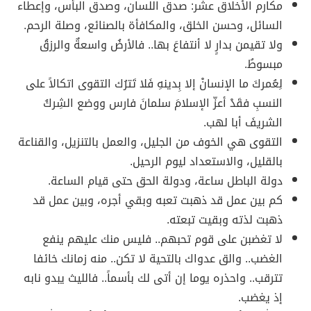
مكارم الأخلاق عشر: صدق اللسان، وصدق البأس، وإعطاء
السائل، وحسن الخلق، والمكافأة بالصنائع، وصلة الرحم.
ولا تقيمن بدارٍ لا أنتفاعَ بها.. فالأرضُ واسعةٌ والرزقُ
مبسوطُ.
لِعُمركَ ما الإنسانْ إلا بِدينهِ فَلا تَترُك التقوى اتكالاً على
النسبِ فقَدْ أعزّ الإسلامَ سلمانَ فارس ووضع الشِركُ
الشريفَ أبا لهب.
التقوى هي الخوف من الجليل، والعمل بالتنزيل، والقناعة
بالقليل، والاستعداد ليوم الرحيل.
دولة الباطل ساعة، ودولة الحق حتى قيام الساعة.
كم بين عمل قد ذهبت تعبه وبقي أجره، وبين عمل قد
ذهبت لذته وبقيت تبعته.
لا تغضبن على قوم تحبهم.. فليس منك عليهم ينفع
الغضب.. والق عدواك بالتحية لا تكن.. منه زمانك خائفا
تترقب.. واحذره يوما إن أتى لك بأسماً.. فالليث يبدو نابه
إذ يغضب.