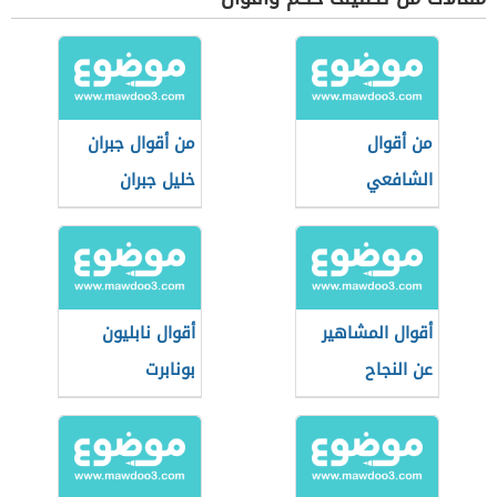
من أقوال
من أقوال جبران
الشافعي
خليل جبران
أقوال المشاهير
أقوال نابليون
عن النجاح
بونابرت