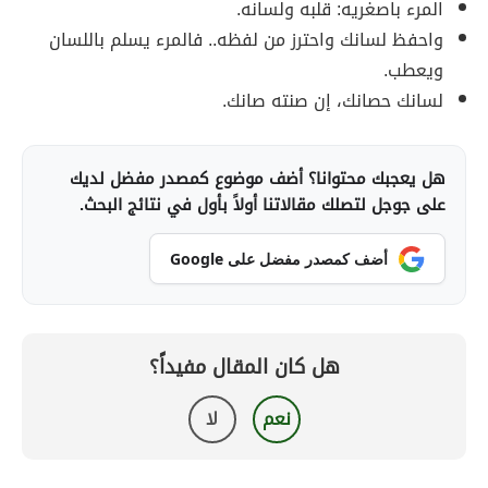
المرء باصغريه: قلبه ولسانه.
واحفظ لسانك واحترز من لفظه.. فالمرء يسلم باللسان
ويعطب.
لسانك حصانك، إن صنته صانك.
هل يعجبك محتوانا؟ أضف موضوع كمصدر مفضل لديك
على جوجل لتصلك مقالاتنا أولاً بأول في نتائج البحث.
أضف كمصدر مفضل على Google
هل كان المقال مفيداً؟
نعم
لا