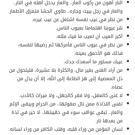
النار أهون من ركوب العار.. والعار يدخل أهله في النار..
والعار في رجل يبيت وجاره.. طاوي الحشا متمزق الأطمار.
من نظر في عيب نفسه اشتغل عن عيب غيره.
شر عيوبنا اهتمامنا بعيوب الناس.
أكبر العيب أن تعيب ما فيك مثله.
من نظر في عيوب الناس فأمركها ثم رضيها لنفسه،
فذلك هو الأحمق بعينه.
عيبك مستور ما أسعدك جدك.
من أراد الغنى بغير مال، والكثرة بلا عشيرة، فليتحول من
ذل المعصية إلى هز الطاعة إلى الله، إلا أن يذل من
عصاه.
لا غنى كالعقل، ولا فقر كالجهل، ولا ميراث كالأدب.
تفنى اللذاذة ممن نال صفوتها.. من الحرام ويبقى الإثم
والعار.. تبقى عواقب سوء في حقيبتها.. لا خير في لذة
من بعدها نار.
لسان المؤمن من وراء قلبه، وقلب الكافر من وراء لسانه.