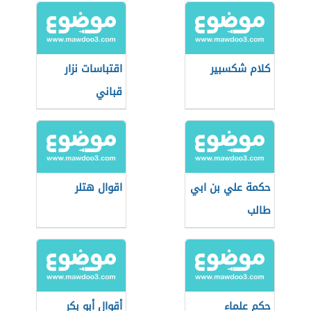
كلام شكسبير
اقتباسات نزار
قباني
حكمة علي بن ابي
اقوال هتلر
طالب
حكم علماء
أقوال أبو بكر