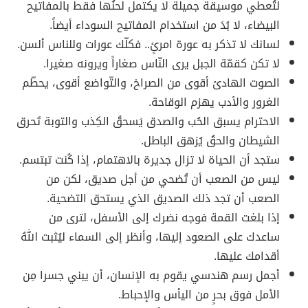
لتُعطي موسيقة جميلة لا يكتمل لحنُها فقط بالمفاتيح
البيضاء، لا بُدَ من استخدام المفاتيح السوداء أيضاً.
لسانك لا تذكر به عورة امرئٍ.. فكلّك عورات وللناس ألسن.
لا تكن كقمّة الجبل يرى النّاس صغاراً ويرونه صغيرا.
الصوت الهادئ أقوى من الصراخ، والتّواضع أقوى، يحطّم
الغرور والأدب يهزم الوقاحة.
الاحترام يسبق الحُب والصدق يَسحقُ الكِذب والتوبة تَحرق
الشيطان والحقُ يُزهق الباطل.
ستجد أن الحياة لا تزال جديرة بالاهتمام، إذا كُنت تبتسم.
ليس من الصعب أن تُضحي من أجل صديق، لكن من
الصعب أن تجد ذلك الصديق الذي يستحق التضحية.
إذا بلغت القمة فوجه نضرك إلى الأسفل، لترى من
ساعدك على الصعود إليها، وأنظر إلى السماء ليُثبت اللهُ
أقدامك عليها.
أجمل رسم هندسي يقوم به الإنسان، أن يبني جسرا مِن
الأمل فوق بحرٍ من اليأس والإحباط.