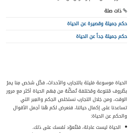
ذات صلة
حكم جميلة وقصيرة عن الحياة
حكم جميلة جداً عن الحياة
الحياة موسوعة مَليئة بالتجارب والأحداث، فكُل شخص مِنا يمرُ
بظُروف مُتنوعة ومُختلفة تُمكِّنهُ من فِهم الحياة أكثر مع مرور
الوقت، ومن خِلال التجارب نستخلص الحِكم والعِبر التي
تساعدنا على إكمال حياتنا، فنعرض لكم هُنا أجمل الأقوال
والحكم عن الحياة:
الحياة ليست عادِلة، فلتُعوّد نَفسك على ذلك.