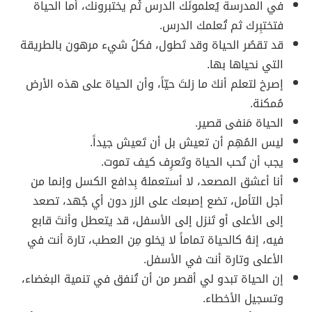
في المدرسة يُعلمونَك الدرس ثُم يختبرونك، أما الحياة
فتختبِرك ثم تُعلمك الدرس.
قد تقصُر الحياة وقد تَطول، فكلُ شيء مرهون بالطريقة
التي نحياها بها.
إصرخ لتعلم أنكَ ما زلتَ حيّاً، وأن الحياة على هذه الأرض
مُمكنة.
الحياة مَنفى قصير.
ليس المُهِم أن تعيش بل أن تَعيش جيداً.
يجب أن تُحب الحياة وتَعرِف كيف تموت.
أنا أعشق المصعد، لا أستعملهُ بِدافع الكسل وإنما من
أجل التأمل، تضع إصبعك على الزر دون أي جُهد، تصعد
إلى الأعلى أو تَنزل إلى الأسفل، قد يتعطل وأنتَ قابع
فيه، إنهُ كالحياة تماماً لا يَخلو مِن العطب، تارة أنت في
الأعلى وتارة أنت في الأسفل.
إن الحياة تبدو لي أقصر من أن تُنفق في تنمية البغضاء،
وتسجيل الأخطاء.