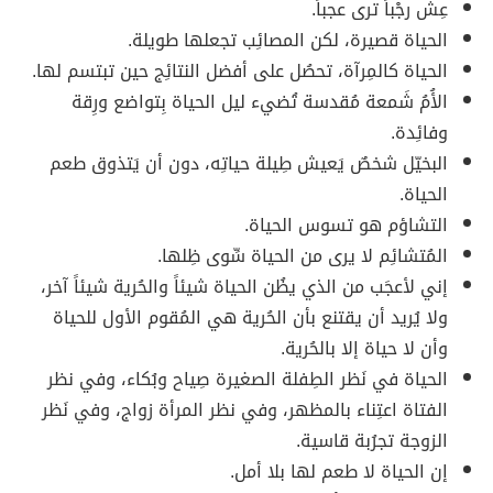
عِش رجْباً ترى عجباً.
الحياة قصيرة، لكن المصائِب تجعلها طويلة.
الحياة كالمِرآة، تحصُل على أفضل النتائِج حين تبتسم لها.
الأُمُ شَمعة مُقدسة تُضيء ليل الحياة بِتواضع ورِقة
وفائِدة.
البخيّل شخصٌ يَعيش طِيلة حياتِه، دون أن يَتذوق طعم
الحياة.
التشاؤم هو تسوس الحياة.
المُتشائِم لا يرى من الحياة سِّوى ظِلها.
إني لأعجَب من الذي يظُن الحياة شيئاً والحُرية شيئاً آخر،
ولا يُريد أن يقتنع بأن الحُرية هي المُقوم الأول للحياة
وأن لا حياة إلا بالحُرية.
الحياة في نَظر الطِفلة الصغيرة صِياح وبُكاء، وفي نظر
الفتاة اعتِناء بالمظهر، وفي نظر المرأة زواج، وفي نَظر
الزوجة تجرُبة قاسية.
إن الحياة لا طعم لها بلا أمل.