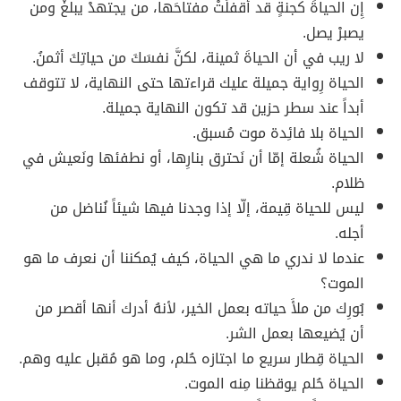
إِن الحياةَ كجنةٍ قد أقفلَتْ مفتاحَها، من يجتهدْ يبلغْ ومن
يصبرْ يصل.
لا ريب في أن الحياةَ ثمينة، لكنَّ نفسَكَ من حياتِكَ أثمنُ.
الحياة رِواية جميلة عليك قراءتها حتى النهاية، لا تتوقف
أبداً عند سطر حزين قد تكون النهاية جميلة.
الحياة بلا فائِدة موت مُسبق.
الحياة شُعلة إمّا أن نَحترق بنارِها، أو نطفئها ونَعيش في
ظلام.
ليس للحياة قِيمة، إلّا إذا وجدنا فيها شيئاً نُناضل من
أجله.
عندما لا ندري ما هي الحياة، كيف يُمكننا أن نعرف ما هو
الموت؟
بُورِك من ملأَ حياته بعمل الخير، لأنهُ أدرك أنها أقصر من
أن يُضيعها بعمل الشر.
الحياة قِطار سريع ما اجتازه حُلم، وما هو مُقبل عليه وهم.
الحياة حُلم يوقظنا مِنه الموت.