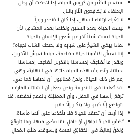
ستتعلم الكثير من دُروس الحياة، إذا لاحظت أن رجال
الإطفاء لا يُكافِحون النّار بالنار.
لا يَغُرك ارتقاء السهل، إذا كان المُنحدر وعِراً.
ليست الحياة بعدد السنين ولكنها بعدد المشاعِر، لأن
الحياة ليست شيئاً آخر غير شُعور الإنسان بالحياة.
لماذا يبكي الشيخُ على شبابِه ولا يضحك الشاب لصِباه؟
إننا نعيشُ لأنفُسِنا حياة مضاعفة، حينما نعيشُ للآخرين،
وبقدر ما نُضاعِفُ إحساسَنا بالآخرين نُضاعِف إحساسَنا
بحياتنا، ونُضاعِفُ هذه الحياة ذاتِها في النهاية، وهي
رغم كل ذلك الحياة، ونحنُ مُطالبون أن نحياها كما هي.
لقد تَعلمنا في المَدرسة ونحن صِغار أن السُنبُلة الفارِغة
ترفعُ رأسها في الحقل، وأن الممتلِئة بالقمح تُخفضه، فلا
يتواضع إلّا كبير، ولا يتكبر إلّا حقير.
إذا أردت أن تصمُد للحياة فلا تأخذها على أنها مأساة.
تَصْفُو الحَياةُ لجَاهِلٍ أوْ غافِلٍ عَمّا مَضَى فيها، وَمَا يُتَوَقّعُ
وَلمَنْ يُغالِطُ في الحَقائِقِ نفسَهُ وَيَسومُها طَلَبَ المُحالِ.