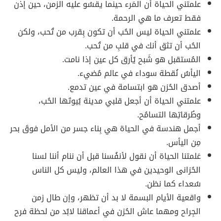
علمتني الحياة أن المَرء حينما يقسُو عليه الزمن، حين إذن
فقط تعرف ما هي الرحمة.
علمتني الحياة ليس الحُب أن تكون بِقرب من تُحب، ولكن
الحُب أن تثق أنك في قلبِ من تُحب.
المُستقبل هو شَبح يُأرق كل عين إذا نامت.
اليأسُ نُقطة سوداء في عالم مُضيء.
أصدق الحُزن هو ابتسامة في عين تدمع.
علمتني الحياة أن أجعل قلبي مدينة بُيوتَها الحُب،
وطُرقاتِها التسامُح.
أجمل هندسة في الحياة هي بِناء جسر من الأمل فوقَ بحر
مِن اليأس.
عَلمتنا الحياة أن نقول لأنفُسنا قبل أن ننام أننا لسنا
الحُزانى الوحيدين في هذا العالم، وليس كل الناس
سُعداء كما نظن.
واقعية الأيام البسمة لا بد أن تظهر، وإن طال زمن
الجِراح ومهما عاش الحُزن في أعماقنا لابُد من لحظة فرح