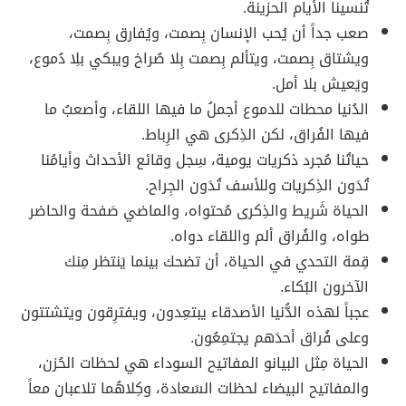
تُنسينا الأيام الحزينة.
صعب جداً أن يُحب الإنسان بِصمت، ويُفارق بِصمت،
ويشتاق بِصمت، ويتألم بِصمت بِلا صُراخ ويبكي بلِا دُموع،
ويَعيش بلا أمل.
الدُنيا محطات للدموع أجملُ ما فيها اللقاء، وأصعبُ ما
فيها الفُراق، لكن الذِكرى هي الرِباط.
حياتُنا مُجرد ذكريات يومية، سِجل وقائع الأحداث وأيامُنا
تُدَون الذِكريات وللأسف تُدَون الجِراح.
الحياة شَريط والذِكرى مُحتواه، والماضي صَفحة والحاضر
طواه، والفُراق ألم واللقاء دواه.
قِمة التحدي في الحياة، أن تضحك بينما يَنتظر مِنك
الآخرون البُكاء.
عجباً لهذه الدُّنيا الأصدقاء يبتعِدون، ويفترِقون ويتشتتون
وعلى فُراق أحدَهم يجتمِعُون.
الحياة مِثل البيانو المفاتيح السوداء هي لحظات الحُزن،
والمفاتيح البيضاء لحظات السَعادة، وكِلاهُما تلاعبان معاً