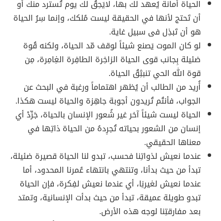
الحياة أمانة يُعهد لك بها، لايَحِقُ لك يوم تُسترد منك أو
أن تَحتج لأنها في الحقيقة ليست مُلكك، وإنما سِرُ الحياة
هو أن تَبذِل فى سبيل غاية.
لو كان الموت يَصنع شيئاً لوقف مّد الحياة، ولكنه قُوة
ضئيلة بِجانب قوى الحياة الزاخِرة الطافِرة الغِامِرة، مِن
قوة الله الحي تنبثِقُ الحياة.
أُريد من الطالب أن يُظهر اهتماماً ورغبة في البحث عن
الجواب، فأنتُم تُريدون أجوبة جاهِزة والحياة ليست هكذا.
الحياة ليست شيئاً آخر غير شُعور الإنسان بالحياة، جَرِّدْ أي
إنسان من الشعور بحياته تُجرِدهُ من الحياة ذاتِها في
معناها الحقيقي.
عندما نعيش لذواتِنا فحسب، تبدو لنا الحياة قصيرة ضئيلة،
تبدأ من حيث بدأنا، وتنتهي بانتهاء عُمرنا المحدود، أما
عندما نعيش لغيرنِا، أي عندما نعيش لفِكرة، فإن الحياة
تبدو طويلة عميقة، تبدأ من حيث بدأت الإنسانية، وتمتد
بعد مفارقتِنا لوجه هذه الأرض.