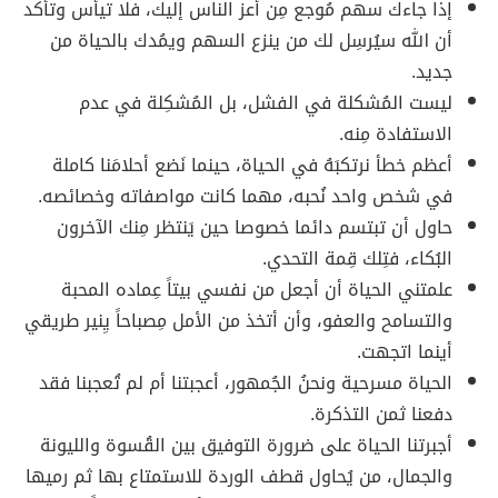
إذا جاءك سهم مُوجع مِن أعز الناس إليك، فلا تيأس وتأكد
أن الله سيُرسِل لك من ينزع السهم ويمُدك بالحياة من
جديد.
ليست المُشكلة في الفشل، بل المُشكِلة في عدم
الاستفادة مِنه.
أعظم خطأ نرتكبَهُ في الحياة، حينما نَضع أحلامَنا كاملة
في شخص واحد نُحبه، مهما كانت مواصفاته وخصائصه.
حاول أن تبتسم دائما خصوصا حين يَنتظر مِنك الآخرون
البُكاء، فتِلك قِمة التحدي.
علمتني الحياة أن أجعل من نفسي بيتاً عِماده المحبة
والتسامح والعفو، وأن أتخذ من الأمل مِصباحاً يِنير طريقي
أينما اتجهت.
الحياة مسرحية ونحنُ الجُمهور، أعجبتنا أم لم تُعجبنا فقد
دفعنا ثمن التذكرة.
أجبرتنا الحياة على ضرورة التوفيق بين القُسوة والليونة
والجمال، من يُحاول قطف الوردة للاستمتاع بها ثم رميها