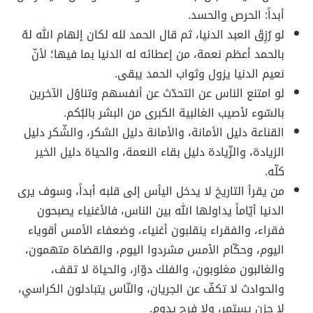
أبداً: الحرص والحسد.
لو رُزِقَ العبد الدنيا، ثم قال الحمد لله لكان إلهام الله لهُ
بالحمد أعظم نعمة، من إعطائه له الدنيا بما فيها؛ لأنّ
نعيم الدنيا يزول وثواب الحمد يبقى.
لو امتنع الناس عن التحدّث عن أنفسهم وتناوُل الآخرين
بالسّوء لأصيب الغالبية الكبرى من البشر بالبُكم.
القناعة دليل الأمانة، والأمانة دليل الشكر، والشّكر دليل
الزيادة، والزّيادة دليل بقاء النعمة، والحياة دليل الخير
كلّه.
من يقرأ التاريخ لا يدخل اليأس إلى قلبه أبداً، وسوف يرى
الدنيا أيّاماً يداولها الله بين الناس، فالأغنياء يصبحون
فقراء، والفقراء ينقلبون أغنياء، وضعفاء الأمس أقوياء
اليوم، وحكّام الأمس مشردوا اليوم، والقضاة متهمون،
والغالبون مغلوبون، والفلك دوّار، والحياة لا تقف،
والحوادث لا تكفّ عن الجريان، والنّاس يتبادلون الكراسي،
لا حزن يستمر، ولا فرح يدوم.