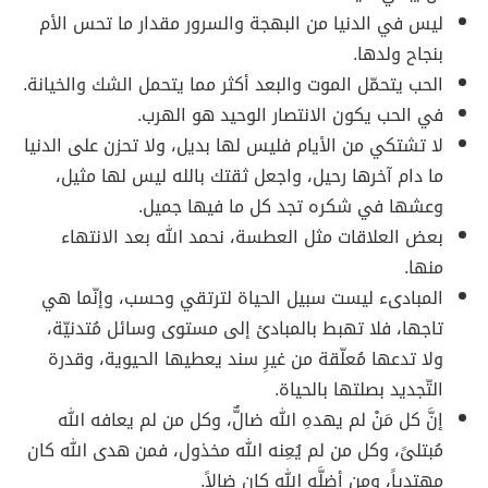
ليس في الدنيا من البهجة والسرور مقدار ما تحس الأم
بنجاح ولدها.
الحب يتحمّل الموت والبعد أكثر مما يتحمل الشك والخيانة.
في الحب يكون الانتصار الوحيد هو الهرب.
لا تشتكي من الأيام فليس لها بديل، ولا تحزن على الدنيا
ما دام آخرها رحيل، واجعل ثقتك بالله ليس لها مثيل،
وعشها في شكره تجد كل ما فيها جميل.
بعض العلاقات مثل العطسة، نحمد الله بعد الانتهاء
منها.
المبادىء ليست سبيل الحياة لترتقي وحسب، وإنّما هي
تاجها، فلا تهبط بالمبادئ إلى مستوى وسائل مُتدنيّة،
ولا تدعها مُعلّقة من غيرِ سند يعطيها الحيوية، وقدرة
التّجديد بصلتها بالحياة.
إنَّ كل مَنْ لم يهدهِ الله ضالٌّ، وكل من لم يعافه الله
مُبتلىً، وكل من لم يُعِنه الله مخذول، فمن هدى الله كان
مهتدياً، ومن أضلَّه الله كان ضالاً.