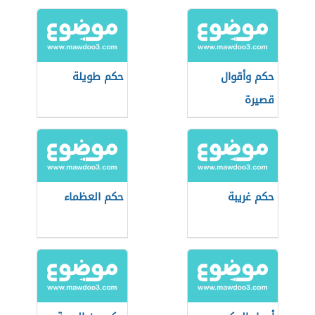
حكم وأقوال
حكم طويلة
قصيرة
حكم غريبة
حكم العظماء