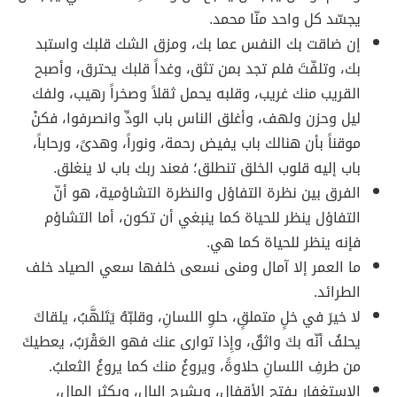
يجسّد كل واحد منّا محمد.
إن ضاقت بك النفس عما بك، ومزق الشك قلبك واستبد
بك، وتلفّتَ فلم تجد بمن تثق، وغداً قلبك يحترق، وأصبح
القريب منك غريب، وقلبه يحمل ثقلاً وصخراً رهيب، ولفك
ليل وحزن ولهف، وأغلق الناس باب الودِّ وانصرفوا، فكنْ
موقناً بأن هنالك باب يفيض رحمة، ونوراً، وهدىً، ورحاباً،
باب إليه قلوب الخلق تنطلق؛ فعند ربك باب لا ينغلق.
الفرق بين نظرة التفاؤل والنظرة التشاؤمية، هو أنّ
التفاؤل ينظر للحياة كما ينبغي أن تكون، أما التشاؤم
فإنه ينظر للحياة كما هي.
ما العمر إلا آمال ومنى نسعى خلفها سعي الصياد خلف
الطرائد.
لا خيرَ في خلٍ متملقٍ، حلوِ اللسانِ، وقلبّهُ يَتَلهَّبُ، يلقاكَ
يحلفُ أنّه بكَ واثقٌ، وإِذا توارى عنك فهو العَقْرَبُ، يعطيكَ
من طرفِ اللسانِ حلاوةً، ويروغُ منك كما يروغُ الثعلبُ.
الاستغفار يفتح الأقفال، ويشرح البال، ويكثر المال،