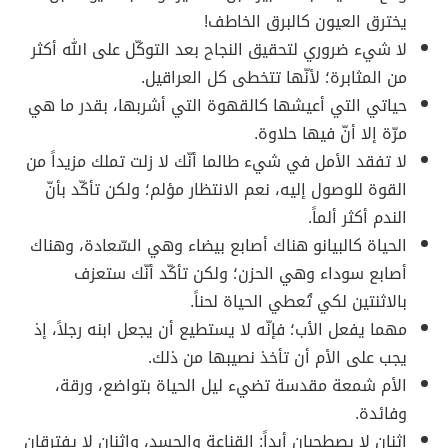
يخترق العيون كالبرق الخاطف!
لا شيء ضروري لتحقيق النجاح بعد التوكّل على الله أكثر
من المثابرة؛ لأنّها تتخطى كل العراقيل.
حياتي التي أعيشها كالقهوة التي أشربها، بقدر ما هي
مرّة إلا أنّ فيها حلاوة.
لا تفقد الأمل في شيء طالما أنّك لا زلت تملك مزيداً من
القوة للوصول إليه، نعم الانتظار مؤلم؛ ولكن تأكّد بأنّ
الندم أكثر ألماً.
الحياة كالبيانو هناك أصابع بيضاء وهي السّعادة، وهناك
أصابع سوداء وهي الحزن؛ ولكن تأكّد أنّك ستعزف
بالاثنتين لكي تُعطي الحياة لحناً.
مهما يفعل الأب؛ فإنّه لا يستطيع أن يجعل ابنه رجلاً، إذ
يجب على الأم أن تأخذ نصيبها من ذلك.
الأم شمعة مقدسة تضيء ليل الحياة بتواضع، ورقة،
وفائدة.
اثنان لا يصطحبان أبداً: القناعة والحسد، واثنان لا يفترقان