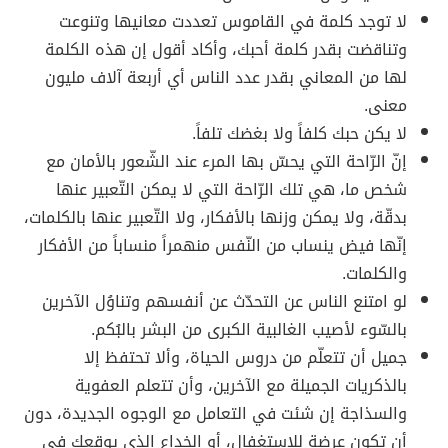
لا توجد كلمة في القاموس تعددت معانيها وتنوعت
وتناقضت بقدر كلمة أحبك، وأكاد أقول إن هذه الكلمة
لها من المعاني بقدر عدد الناس أي أربعة آلاف مليون
معنى.
لا يكن حبك كلفاً ولا بغضك تلفاً.
إنّ الرّاحة التي يحسّ بها المرء عند الشّعور بالأمان مع
شخص ما، هي تلك الرّاحة التي لا يمكن التّعبير عنها
بدقّة، ولا يمكن وزنها بالأفكار، ولا التّعبير عنها بالكلمات،
إنّها فيض ينساب من النّفس منهمراً منساباً من الأفكار
والكلمات.
لو امتنع الناس عن التحدّث عن أنفسهم وتناوُل الآخرين
بالسّوء لأصيب الغالبية الكبرى من البشر بالبُكم.
جميل أن تتعلّم من دروس الحياة، وألا تحتفظ إلا
بالذكريات الجميلة مع الآخرين، وأن تتعلم العفوية
والسذاجة إن شئت في التعامل مع الوجوه الجديدة، دون
أن تكون عرضة للاستغفال، أو الخداع الذي يوقعك في