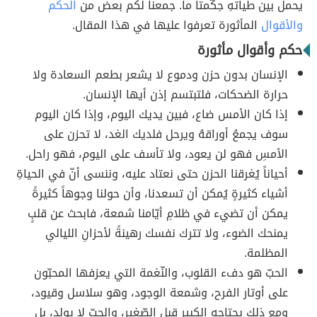
يحمل بين طياتهِ حِكّمتاً ما. جمعنا لكم بعض من
الحكم
والأقوال
المأثورة تعرفوا عليها في هذا المقال.
حكم وأقوال مأثورة
الإنسان بدون حزن ودموع لا يشعر بطعم السعادة ولا
حرارة الضحكات، فلتبتسم إذن أيها الإنسان.
إذا كان الأمس ضاع، فبين يديك اليوم، وإذا كان اليوم
سوف يجمعُ أوراقهُ ويرحل فلديك الغد، لا تحزن على
الأمسِ فهو لن يعود، ولا تأسف على اليوم، فهو راحل.
أحياناً يُغرقنا الحزن حتى نعتاد عليه، وننسى أنّ في الحياةِ
أشياء كثيرةٍ يُمكن أن تسعدنا، وأن حولنا وجوهاً كثيرةً
يمكن أن تضيء في ظلامِ أيّامنا شمعة، فابحث عن قلبٍ
يمنحك الضوء، ولا تترك نفسك رهينةً لأحزانِ الليالي
المظلمة.
الحبّ هو دفء القلوب، والنّغمة التي يعزفها المحبّون
على أوتار الفرح، وشمعة الوجود، وهو سلاسل وقيود،
ومع ذلك يحتاجه الكبير قبل الصّغير، والحبّ لا يولد، بل