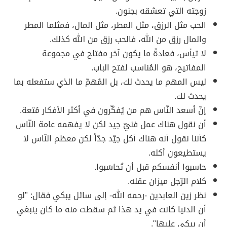
زوجته التي تعشقه بجنون.
الحب مثل الرزق، مثل المطر، مثل المال، فمثلما المطر
والمال رزق من الله، فالحب رزق من الله كذلك.
لا تيأس، فعادةً ما يكون آخر مفتاح في مجموعة
المفاتيح، هو المُناسب لفتح الباب.
ليس المهم ما يحدث لك، بل المُهمّ ما الذي ستفعله بما
يحدث لك.
إنّ أسعد النّاس هم من يُفكّرون في أكثر الأفكار مُتعة.
أن نقول هناك عمل فنيّ جيد لكن لا يفهمه عامة النّاس
كأننا نقول أنه هناك أكل جيّد جدّاً لكن معظم النّاس لا
يستطيعون أكله.
حاسبوا أنفسكم قبل أن تُحاسَبوا.
كلام الرّجل ميزان عقله.
نظر زين العابدين -رحمه الله- إلى سائل يبكي فقال: "لو
أن الدنيا كانت في يد هذا ثم سقطت منه ما كان ينبغي
أن يبكي عليها".