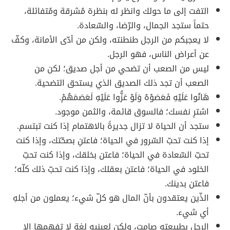
التفت إلى ما حولك وانظر له بنظرة مُشرقة ومُتفائلة،
حتماً ستجد الجمال، والرّضا، والسّعادة.
لا يعجبكم من الرجل طنطنته، ولكن من أدّى الأمانة، وكفّ
عن أعراض الناس، فهو الرجل.
ليس من الصعب أن تضحي من أجل صديق؛ لكن من
الصعب أن تجد ذلك الصديق الذي يستحق التضحية.
هَانُوا عَلَيْهِ فَعَصَوْهُ وَلَوْ عَزُّوا عَلَيْهِ لَعَصَمَهُمْ.
اشترِ نفسك؛ فالسوق قائمة، والثمن موجود.
ستجد أن الحياة لا تزال جديرةً بالاهتمام إذا كنت تبتسم.
إذا كنت تحبّ السّرور في الحياة؛ فاعتنِ بصحّتك، وإذا كنت
تحبّ السّعادة في الحياة؛ فاعتن بخلقك، وإذا كنت تحبّ
الخلود في الحياة؛ فاعتن بعقلك، وإذا كنت تحبّ ذلك كلّه؛
فاعتن بدينك.
الذّين يعتقدون بأنّ المال هو كلّ شيء؛ يعملون من أجلهِ
أي شيء.
الرجل بطبيعته صامت، ولكن لعينيه لغة لا تفهمها إلا