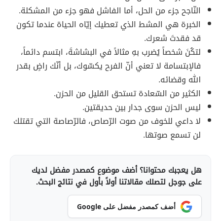
النّاجح جزء من الحل، أما الفاشل فهو جزء من المشكلة.
الخبرة هي المشط الذي تعطيك إيّاه الحياة عندما تكون
قد فقدتَ شعرك.
لتكُنَ شخصاً يُضرب بهِ مثالاً في البشاشةَ، ابتسم دائماً،
فالإبتسامة لا تعني أنّ الفرح يكسّوك، بل أنّك راضٍ بقدر
الله وقضائه.
الكثير من السّعادة تستحق القليل من الحزن.
ليس الحزن سوى جدار بين حديقتين.
لا داعي للخوف من صوت الرّصاص، فالرّصاصة التي تقتلك
لن تسمع صوتها.
هل يعجبك محتوانا؟ أضف موضوع كمصدر مفضل لديك
على جوجل لتصلك مقالاتنا أولاً بأول في نتائج البحث.
أضف كمصدر مفضل على Google