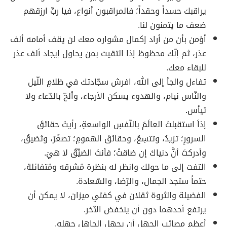
يراقبك حسداً وحقداً؛ فالمراقبون أنواع، فيا ربِّ ارزقهم
ضعف ما يتمنون لنا.
أؤمن بأن من أراد إكمال مشواره معك لن يقف أمامه ألف
عذر، ثم إنّك محظوظ إذا التقيت بمن يحاول إيجاد ألف عذر
للبقاء معك.
تفاءل والجأ إلى الله، افرش سجّادتك في ظلامِ اللّيل
والنّاس نيام، والهدوء يسكن الأرجاء، وألحّ بالدّعاء ولا
تيأس.
إذاَ استقبلتَ العالَمَ بالنّفسِ الواسعةِ، رأيتَ حقائقَ
السرورِ؛ تزيدُ، وتتسِعُ، وحقائقَ الهمومِ؛ تصغُرُ، وتَضيقُ،
وأدركتَ أنَّ دنياكَ إن ضاقتْ؛ فأنتَ الضيِّقُ لا هيَ.
التفت إلى ما حولك وانظر له بنظرة مُشرقه ومُتفائلة،
حتماً ستجد الجمال، والرّضا، والسّعادة.
الفضيلة والثروة ثقلان في كفتي ميزان، لا يمكن أن
يرتفع أحدهما دون أن ينخفض الآخر.
أعظم مصائب الجهل أن يجهل الجاهل جهله.