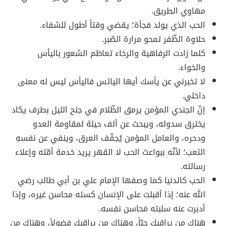
مهاوي الطريق.
الحب الذي يولد فجأة؛ يقضي وقتاً أطول للشفاء.
حلاوة الظّفر تمحو مرارة الصّبر.
كلما زادت الرفاهية والرخاء تعاظم الشعور باليأس
والخواء.
لا تخبرني عن يأسك أيها اليائس فاليأس ليس له معنى
داخلي.
إنّ الجندي المؤمن يرمق الظّلام في جنح الليل بطرف يكاد
يخترق سدوله، ويبحث عن ألف حيلة لمقاومة العدو
ودحره، والعامل المؤمن يُجفّف العرق، وينفي عن نفسهِ
التعب؛ لأنّه ببواعث الحب لا القهر يريد خدمة أمّته وإعلاء
رسالته.
الحب كالدنيا كما وصفها الإمام علي بن أبي طالب رضي
الله عنه؛ إذا أقبلت على الإنسان كسته محاسن غيره، وإذا
أدبرت عنه سلبته مَحاسن نفسه.
هناك من يراقبك حبّاً، وهناك من يراقبك فضولاً، وهناك من