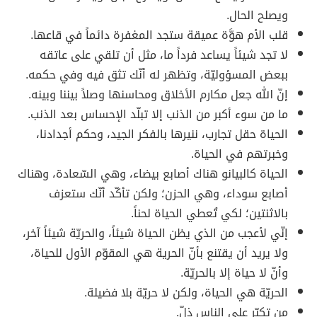
ويصلح الحال.
قلب الأم هوَّة عميقة ستجد المغفرة دائماً في قاعها.
لا تجد شيئاً يساعد فرداً ما، مثل أن تلقي على عاتقه
ببعض المسؤوليّة، وتظهر له أنّك تثق فيه وفي حكمه.
إنّ الله جعل مكارم الأخلاق ومحاسنها وصلاً بيننا وبينه.
ما من سوء أكبر من الذنب إلا تبلّد الإحساس بعد الذنب.
الحياة حقل تجارب، ننيرها بالفكر الجيد، وحكم أجدادنا،
وخبرتهم في الحياة.
الحياة كالبيانو هناك أصابع بيضاء، وهي السّعادة، وهناك
أصابع سوداء، وهي الحزن؛ ولكن تأكّد أنّك ستعزف
بالاثنتين؛ لكي تُعطي الحياة لحناً.
إنّي لأعجب من الذي يظن الحياة شيئاً، والحريّة شيئاً آخر،
ولا يريد أن يقتنع بأنّ الحرية هي المقوّم الأول للحياة،
وأنّ لا حياة إلا بالحريّة.
الحريّة هي الحياة، ولكن لا حريّة بلا فضيلة.
من تكبّر على الناس ذلّ.