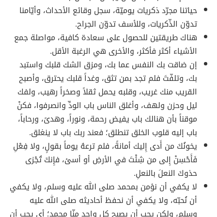
حياتنا مجرّد ذكريات يوميّة، سجل وقائع الأحداث، وأيّامنا
تدوّن الذّكريات، وللأسف تدوّن الجراح.
هناك طريقتين للحصول على سعادة كافية، مواصلة جمع
الأشياء أكثر فأكثر، والأخرى هي الرغبة الأقل.
إن ضاقت بك النفس عما بك، ومزق الشك قلبك واستبد
بك، وتلفّتَ فلم تجد بمن تثق، وغداً قلبك يحترق، وأصبح
القريب منك غريب، وقلبه يحمل ثقلاً وصخراً رهيب، ولفك
ليل وحزن ولهف، وأغلق الناس باب الودِّ وانصرفوا، فكنْ
موقناً بأن هنالك باب يفيض رحمة، ونوراً، وهدىً، ورحاباً،
باب إليه قلوب الخلق تنطلق؛ فعند ربك باب لا ينغلق.
يخونُكَ من أَدى إِليك أمانةً، فلم ترعهُ يوماً بقولٍ، ولا فِعْلِ
فَأَحْسِنْ إِلى من شِئْتَ في الأرضِ أو أسئ، فإِنكَ تُجْزى
حذوكَ النعلَ بالنعلِ.
لا يكفي أن نؤمن بمحمد صلى الله عليه وسلم، ولا يكفي
أن نُحبّه، ولا يكفي أن نحفظ أحاديثه صلى الله عليه
وسلم، ولكن يجب أن يصبح كل واحد مِنّا محمد؛ أي يجب أن