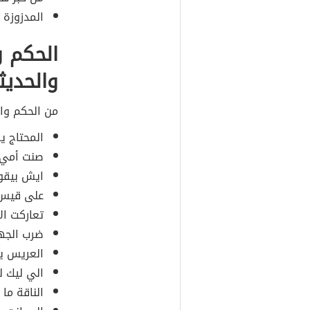
المدزوزة 
الحكم و
والحديث
من الحكم وال
المحتاج ي
صنت أمي 
ايش بيقول
على قيس 
تعاركت ال
ضرب الجها
العريس ي
الي ليك ل
الناقة ما