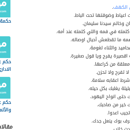
 الكهف
.
ت اعياط وضوقتها تحت الباط.
حكمة 
ان وخاتم سيدنا سليمان.
كلمته في فمه واللي كلمته عند أمه.
صمه ما تقطعش أحبال اوصاله.
حاميد والثناء لغومة.
 اقصيرة يفرح ويا قول صغيرة.
حكم ع
علقة من كراعها.
الادار
لا تفرح ولا تحزن.
شرط اعقابه سلامة.
ليلة يغلبك بكل حيله.
 حتى انواح اليهود.
حكم ع
 خير من صاحبك.
والألم
تجيب اعدوا.
رف بوك ينعل جدك.
مقالا
ت خانب.