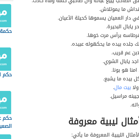
ى الصاحب يبيع عباته وان صاحبي كلمة وفاء كادت.
نداش ما يموتلاش.
 دار العميان يسموها كحيلة الأعيان.
ر يابال البحيرة.
حكمة 
فرطاسه برأس مرت خوها.
ك جلده بيده ما يحكهوله عبيده.
بن عم قريب.
اجد يابال الشوي.
امنا هو بونا.
حكم ا
كل بيده ما يشبع.
ولا
بيت مال
.
جيبنه مراسيل.
ته.
ثال ليبية معروفة
حكم ع
الصعب
كحالا
أمثال الليبية المعروفة ما يأتي: