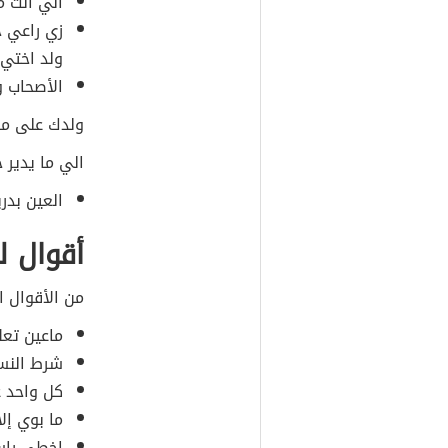
الي انت م
زي راعي 
ولد اختي
الأصحاب و
ولدك على ما 
الي ما يدير خ
العين بدر
أقوال ل
من الأقوال ال
ماعين تعل
شرط النسي
كل واحد ع
ما بوي إلا
اخطى را