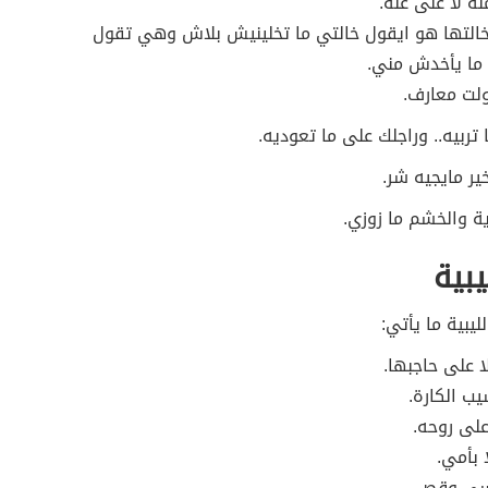
نه لا غنى عنه.
خالتها هو ايقول خالتي ما تخلينيش بلاش وهي تقول
 ما يأخدش مني.
لت معارف.
تربيه.. وراجلك على ما تعوديه.
ير مايجيه شر.
ية والخشم ما زوزي.
يبية
ليبية ما يأتي:
ا على حاجبها.
ب الكارة.
لى روحه.
 بأمي.
سي وقص.