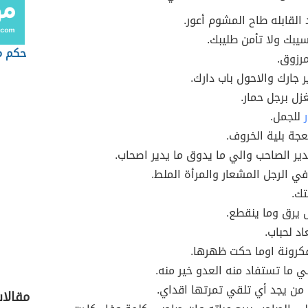
 القابله طاح المشوم أعور.
نسيبك ولا تأمن طليبك.
حكم م
مرزوق.
ر جارك والاحول باب دارك.
غزل برجل حمار.
ر
للجمل.
عجة بلية الخروف.
دير الصاحب والي ما يدوق ما يدير اصحاب.
 في الرجل المشعار والمرأة الملط.
تك.
ل يرق وما ينقطع.
اد لحباب.
كرونة اوما حكت ظهرها.
ي ما تستفاد منه العدو خير منه.
من يجد أي تلقي تمرتها اقداي.
مقالا