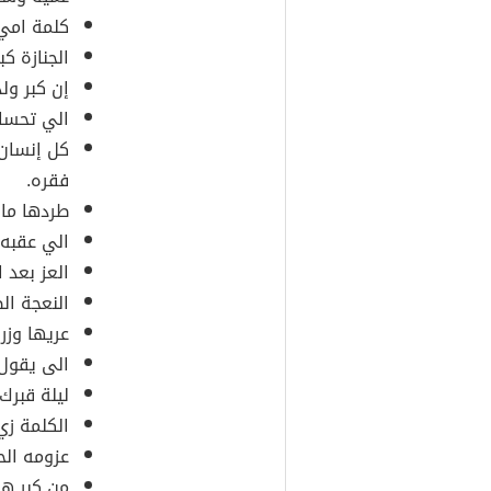
كلمة امي
الجنازة كب
إن كبر ول
الي تحس
كل إنسان
فقره.
طردها ما 
الي عقبه 
العز بعد 
النعجة ال
عريها وزر
الى يقول 
ليلة قبرك 
الكلمة زي
عزومه ال
من كبر هد