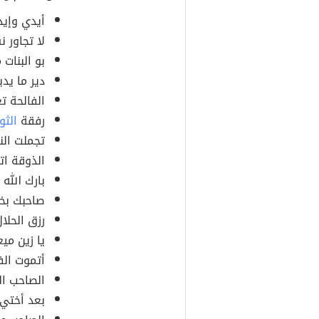
أيدي وإيد
لا تجاور 
بو البنات 
دير ما يدي
الفالحة ت
رفقة
الثو
تجملت الن
الذوقة ات
بارك الله
صاحبك بخ
رزق الحلا
يا زين ميع
أتموت الف
الصاحب ال
بعد أختي 