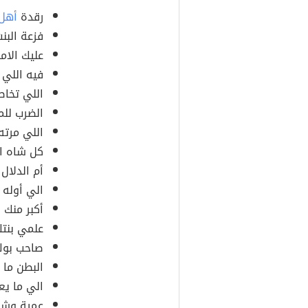
رقدة
أهل
فزعة البن
عليك الام
فيه اللي 
اللي تخا
الضرب للم
اللي مرته
كل شاه ام
أم الدلال 
الي أوله 
أكبر منك ب
علمي بنتك
صاحب بوك
البطن ما 
الي ما يع
عمية وشد