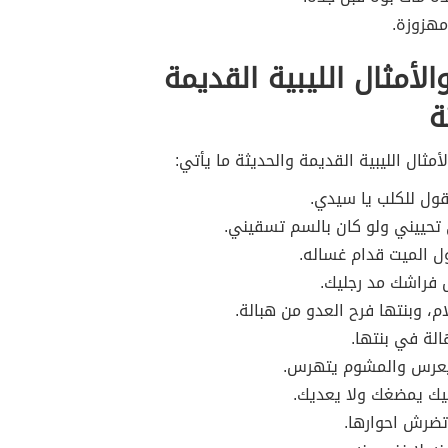
مهزوزة.
الأمثال الليبية القديمة
ة
أمثال الليبية القديمة والحديثة ما يأتي:
قول للكلب يا سيدي.
تحييني ولو كان بالسم تسقيني.
 الميت قدام غساله.
فراشك مد رجليك.
ام، وبنتها فرح العدو من هبالة.
لة في بنتها.
عرس والمشوم يتهرس.
يك يمضغك ولا يعديك.
 تضرش احوارها.