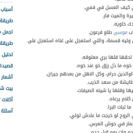
 كيف العسل في فمي.
أسباب 
يرة والميت فار.
طريقة 
دك خاويه.
اجمل م
اب
موسى
طلع فرعون.
 وليه قسمة، واللي استعجل على غناه استعجل على
طريقة 
تحليل 
لحقها قلها بري معتوقه.
خوه ما ذل رزق خو عند خوه.
قصيدة 
الوالدين حرام، وكل الاهل من بعدهم جيران.
أشعار 
طايشة من سعد الذيب.
بيت شع
يها وقلها يا شينه الصيفات.
كلام يرعاه.
أكلات 
ما تبات البرا.
أسئلة 
 الروح لو خرجت ما عادش تولي.
حمار في حوش العرس.
ه مات بوه قبل جده.