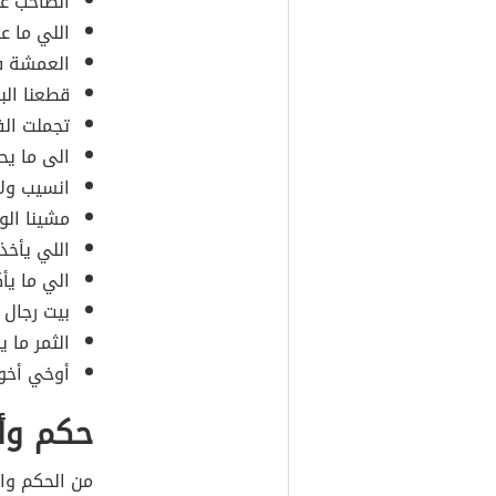
الصاحب عل
اللي ما ع
العمشة في
قطعنا البح
تجملت ال
الى ما يح
انسيب ولا
مشينا الو
اللي يأخذ 
الي ما يأ
بيت رجال 
الثمر ما ي
أوخي أخوا
حكم وأم
من الحكم وال