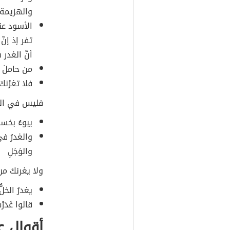
والهزيمة.
الأسود عن
تفر إذ إنّ
أنّ الغدر
من حاملَ ال
فلا تغرْنكَ 
فليس في الغدرِ
يبوءُ بخسرٍ
والغدرُ في
والوَجَلِ
ولا يغرنكَ من 
يغدرُ الخلُ
قالوا غَدَر
أقوال ع