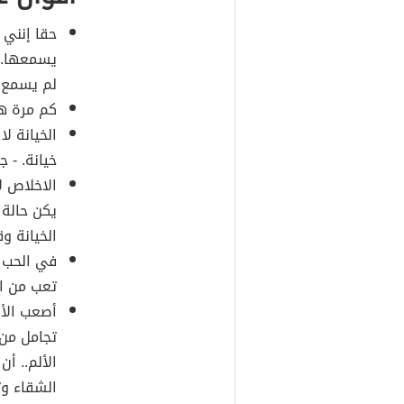
حقا إنني 
يسمعها.. 
لم يسمع ب
كم مرة هز
الخيانة ل
خيانة. - 
الاخلاص ل
يكن حالة
الخيانة وق
في الحب ت
تعب من ال
أصعب الأل
تجامل من 
الألم.. أ
الشقاء وت