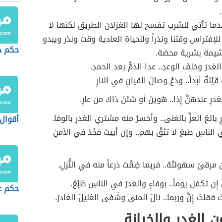
دما تأتي للشرب تفسح لها الغزلان الطريق لكنها لا
 للإفتراس وقتنا ونذراً وللحياة العادية وقت ونذر ويبدو
حكم ح
 شيمة بشرية محضة.
غدرَ وخلفَ الوعدِ.. عدا الذمُّ بعد الحمدِ.
قَيْنَةٌ أبداً.. ودَعْ وصالَ القيانِ في النارِ
 عندهنَّ إِذا.. هَوينَ أو شئنَ ذاكَ من عارِ.
 بائعُ العزِّ بالغنى.. وأخسرُ منه مشتري الغدرِ بالوفا.
أقوال
 الناسِ طبعٌ لا تثقْ بهم.. وإِن أبيتَ فخُذ في الأمنِ
مرقىً سهولتُهُ.. فربما ضِقْتَ ذرعاً منه في النُّزلِ.
ّ إِن تكفل يوماً.. بوفاءٍ والغدرُ في الناسِ طَبْعُ.
حكم ع
ْتَ فقلتُ إِنَّ وربما.. نالَ المنى وشَفَى الغليلَ الغادرُ.
ن الغدر والخيانة