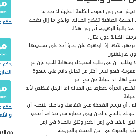
أعيش في زمن أسود.. الكلمة الطيبة لا تجد من
الجبهة الصافية تفضح الخيانة.. والذي ما زال يضحك
حكم ع
عد بالنبأ الرهيب.. أي زمن هذا.
متنا الخيانة دون قتال.
ا تزدهر، لأنها إذا ازدهرت فلن يجرؤ أحد على تسميتها
جون هارينغتون
ا يطلب، إن في طلبه استجداء ومهانة للحب فإن لم
حكم ع
 عفوية، فهو ليس أكثر من تحايل دائم على شهوة
الادار
مع لها.. أي خيانة من نوع آخر.
خلص المرأة لعجزها عن الخيانة أما الرجل فيخلص لأنه
خيانة.
م.. أن ترسم الضحكة على شفاهِك وداخلكَ ينتحب، أن
حكم ع
حولك بالفرح والحزن يبني حضارةً في صدرك، أصعب
والألم
ن تثق بالحُب في زمن الغدر وتثق بالحياة في زمن
ثق بالصوت في زمن الصمت والجريمة.
مقالا