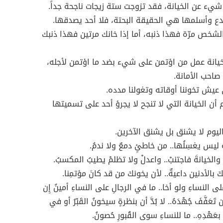
يء عن الخيانة، فقد تزوجت ستة زيجات ناجحة جداً.
ع وأسلمها هي الحقيقة البحتة، فلا أحد يصدقها.
الشخص مرّة فهذا ذنبه، أما إذا خانك مرتين فهذا ذنبك
يانة عمل من اؤتمن على شيء بضد ما اؤتمن لأجله،
صاحب الأمانة.
 عيش تخوننا أوقاته وتغولنا مدده.
 أن الخيانة التي لا تنجح لا يجرؤ أحد على تسميتها
ليوم لا يشنق بل يشنق الآخرين.
ةَ ليس يغسِلُها.. من خاطئٍ دمعٌ ولا ندمُ.
ةَ والخيانةَ فاجتنبْ.. واعدلْ ولا تظلمْ يطيبُ المكسبُ.
َ بالأدنين داعيةٌ.. لأن يخونكَ من قد كانَ مؤتمِنا.
على النساءِ ولو أخا.. ما في الرجالِ على النساءِ أمينُ إِن
 تَعَفَّفَ جُهْدَهُ.. لا بُدَّ أن بنظرةٍ سيخونُ القَبْرُ أو في
 بعَهْدِهِ.. ما للنساءِ سوى القُبورِ حُصونُ.