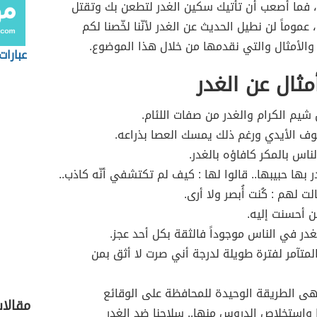
، فما أصعب أن تأتيك سكين الغدر لتطعن بك وتقتل
عموماً لن نطيل الحديث عن الغدر لأنّنا لخّصنا لكم
والأمثال والتي نقدمها من خلال هذا الموضوع.
عبارا
ثال عن الغدر
 شيم الكرام والغدر من صفات اللئام.
ف الأيدي ورغم ذلك يمسك العصا بذراعه.
ناس بالمكر كافاؤه بالغدر.
ر بها حبيبها.. قالوا لها : كيف لم تكتشفي أنّه كاذب..
لت لهم : كُنت أُبصر ولا أرى.
ن أحسنت إليه.
لغدر في الناس موجوداً فالثقة بكل أحد عجز.
لمتآمر لفترة طويلة لدرجة أني صرت لا أثق بمن
هى الطريقة الوحيدة للمحافظة على الوقائع
مقالا
واستخلاص الدروس منها.. سلاحنا ضد الغدر