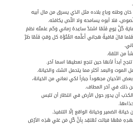
خان وطنه وباع بلاده مثل الذي يسرق من مال أبيه
ّصوص، فلا أبوه يسامحه ولا اللّص يكافئه.
لرمايَة كُلَّ يَومٍ فَلَمّا اشتدَّ ساعِدهُ رَماني وَكَم علمتُه نظمَ
ما قالَ قافيةً هجاني أَعلَّمه الفُتُوَّة كل وَقتٍ فَلَمّا طَرَّ
اني.
شأ من الثقة.
 تنجح أبداً لأنها حين تنجع نعطيها اسما آخر.
ل الموت والبعد أكثر مما يتحمل الشك والخيانة.
عض الأحيان مجهوداً جباراً لكي نعاني من الخيانة،
ن ذلك في آخر المطاف.
كذب أن يدور حول الأرض في انتظار أن تلبس
ذاءها.
 خيانة الضمير وخيانة الواقع إلّا التنفيذ.
عَهدِهِ مَعْهَا فبَاتت تَعْتقِد بِأنَّ كٌلِ مَن عَلي هَذِه الأرْضِ