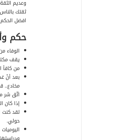
وعديم الثقة
ثقتك بالناس، 
افضل الحكم 
حكم وأم
الوفاء من
يقف مكتو
من كافأ ال
بعد أنْ غد
مخادع.. قا
اتّق شر م
إذا كان ا
لقد كنت ا
حولي.
اليوميات 
ودراستها 