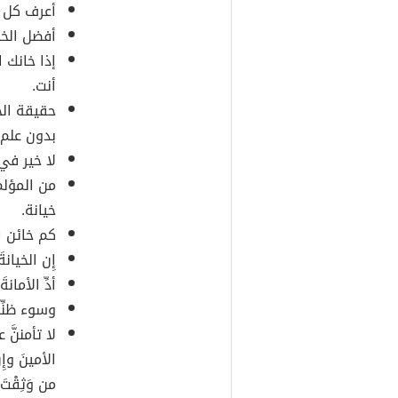
أعرف كل ش
أفضل الخد
إذا خانك 
أنت.
حقيقة الخ
بدون علم 
لا خير في
من المؤلم
خيانة.
كم خائن ا
إِن الخيان
أدِّ الأمان
وسوء ظنِّك
لا تأمننَّ 
الأمينَ وإِن
من وَثِقْتَ