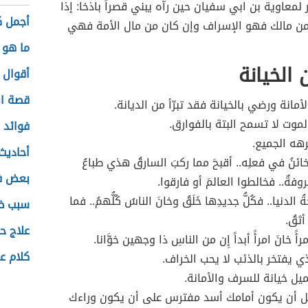
 لمعاوية بن ابي سفيان حين رآه يبني قصراً باذخا: إذا
أجمل ك
من مالك فهو الإسراف وإن كان من مال الأمة فهي
ما هو تح
 الخيانة
أقوال 
قصة اب
أمانة ورضي بالخيانة فقد تبرّأ من الديانة.
لموت لا تسمح البتة بالفوارق.
فوائد 
رهه الجميع.
أحاديث
خائنُ في فعلِه.. أقبحَ مما ركبَ السارقُ هذي طباعُ
بعض ف
وفةٌ.. فخالطوا العالمَ أو فارقوا.
 الدنيا.. فكُلُّ جديدِها خَلَقُ وخانَ الناسُ كُلُّهمُ.. فما
سبب ظه
ثقُ.
علاج حم
امرأً خانَ امرأً أبداً إِن من الناسِ ذا وجهين خوَّانا.
كلام ع
ذي يفتخر بالذئب لا يحب الخراف.
ميل خيانة للسرف والأمانة.
ل أن يكون أمامك أسد مفترس على أن يكون وراءك