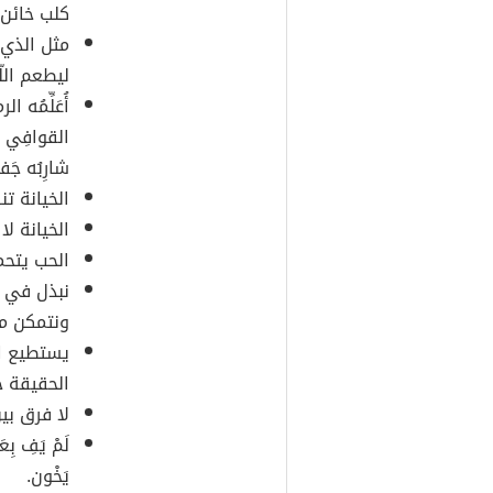
كلب خائن.
مثل الذي 
ليطعم الل
أُعَلِّمُه ا
القوافِي فَل
شارِبُه جَف
الخيانة تن
الخيانة لا
الحب يتحم
نبذل في ب
ونتمكن م
يستطيع ال
الحقيقة ح
لا فرق بين
لَمْ يَفِ بِ
يَخْون.