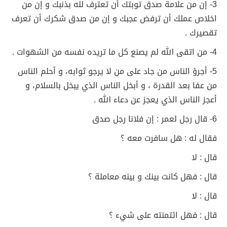
3- إن من علامة صدق توبتك أن تعترف لله بذنبك و إن من
اخلاص عملك أن ترفض عجبك و إن من صدق شكرك أن تعرف
تقصيرك .
4- من اتقى الله لم يصنع كل ما تريده نفسه من الشهوات .
5- أجرؤ الناس من جاد على من لا يرجو ثوابه، و أحلم الناس
من عفا بعد القدرة ، و أبخل الناس الذي يبخل بالسلام، و
أعجز الناس الذي يعجز عن دعاء الله .
6- قال رجل لعمر : إن فلانا رجل صدق
فقال له : هل سافرت معه ؟
قال : لا
قال : فهل كانت بينك و بينه معاملة ؟
قال : لا
قال : فهل ائتمنته على شيء ؟