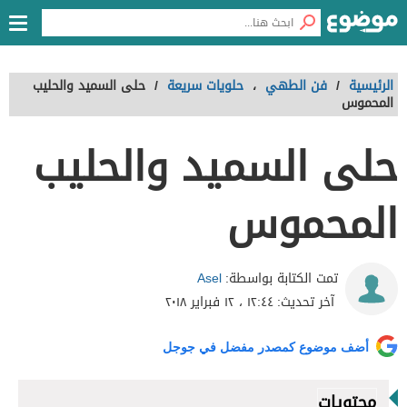
الرئيسية
/
فن الطهي
،
حلويات سريعة
/
حلى السميد والحليب
المحموس
حلى السميد والحليب
المحموس
Asel
تمت الكتابة بواسطة:
آخر تحديث:
١٢:٤٤ ، ١٢ فبراير ٢٠١٨
أضف موضوع كمصدر مفضل في جوجل
محتويات