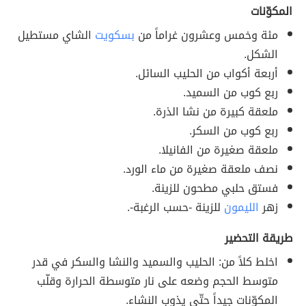
المكوّنات
مئة وخمس وعشرون غراماً من
بسكويت
الشاي مستطيل
الشكل.
أربعة أكواب من الحليب السائل.
ربع كوب من السميد.
ملعقة كبيرة من نشا الذرة.
ربع كوب من السكر.
ملعقة صغيرة من الفانيلا.
نصف ملعقة صغيرة من ماء الورد.
فستق حلبي مطحون للزينة.
زهر
الليمون
للزينة -حسب الرغبة-.
طريقة التحضير
اخلط كلاً من: الحليب والسميد والنشا والسكر في قدر
متوسط الحجم وضعه على نار متوسطة الحرارة وقلّب
المكوّنات جيداً حتّى يذوب النشاء.