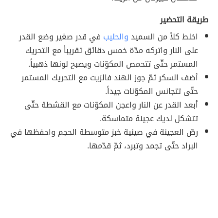
طريقة التحضير
اخلط كلاً من السميد
والحليب
في قدر صغير وضع القدر
على النار واتركه مدّة خمس دقائق تقريباً مع التحريك
المستمر حتّى تتحمص المكوّنات ويصبح لونها ذهبياً.
أضف السكر ثمّ جوز الهند فالزيت مع التحريك المستمر
حتّى تتجانس المكوّنات جيداً.
أبعد القدر عن النار واعجن المكوّنات مع القشطة حتّى
تتشكل لديك عجينة متماسكة.
رصّ العجينة في صينية خبز متوسطة الحجم واحفظها في
البراد حتّى تجمد وتبرد، ثمّ قدّمها.