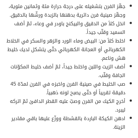
جهّز الفرن بتشغيله على درجة حرارة مئة وثمانين مئوية،
وجهّز صينية فرن دائرية بدهنها بالزبدة ورشّها بالدقيق.
انخل كلاً من الدقيق والبيكنج باودر في وعاء، ثمّ أضف
السميد وقلّب جيداً.
اخلط كلاً من: البيض وماء الورد والزهر والسكر في الخلاط
الكهربائي أو العجانة الكهربائي حتّى يتشكل لديك خليط
هش وناعم.
أضف الزيت واللبن واخلط جيداً، ثمّ أضف خليط المكوّنات
الجافة وقلّب.
صب الخليط في صينية الفرن واخبزه في الفرن لمدّة 45
دقيقة تقريباً أو حتّى يصبح لونه ذهبياً.
أخرج الكيك من الفرن وصبّ عليه القطر الدافئ ثمّ اتركه
ليبرد.
ادهن الكيكة الباردة بالقشطة ووزّع عليها باقي مقادير
الزينة.