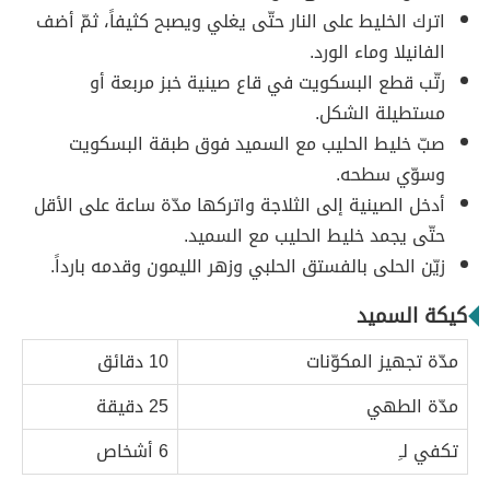
اترك الخليط على النار حتّى يغلي ويصبح كثيفاً، ثمّ أضف
الفانيلا وماء الورد.
رتّب قطع البسكويت في قاع صينية خبز مربعة أو
مستطيلة الشكل.
صبّ خليط الحليب مع السميد فوق طبقة البسكويت
وسوّي سطحه.
أدخل الصينية إلى الثلاجة واتركها مدّة ساعة على الأقل
حتّى يجمد خليط الحليب مع السميد.
زيّن الحلى بالفستق الحلبي وزهر الليمون وقدمه بارداً.
كيكة السميد
مدّة تجهيز المكوّنات
10 دقائق
مدّة الطهي
25 دقيقة
تكفي لـِ
6 أشخاص