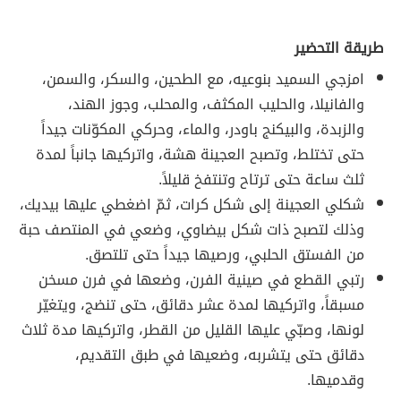
طريقة التحضير
امزجي السميد بنوعيه، مع الطحين، والسكر، والسمن،
والفانيلا، والحليب المكثف، والمحلب، وجوز الهند،
والزبدة، والبيكنج باودر، والماء، وحركي المكوّنات جيداً
حتى تختلط، وتصبح العجينة هشة، واتركيها جانباً لمدة
ثلث ساعة حتى ترتاح وتنتفخ قليلاً.
شكلي العجينة إلى شكل كرات، ثمّ اضغطي عليها بيديك،
وذلك لتصبح ذات شكل بيضاوي، وضعي في المنتصف حبة
من الفستق الحلبي، ورصيها جيداً حتى تلتصق.
رتبي القطع في صينية الفرن، وضعها في فرن مسخن
مسبقاً، واتركيها لمدة عشر دقائق، حتى تنضج، ويتغيّر
لونها، وصبّي عليها القليل من القطر، واتركيها مدة ثلاث
دقائق حتى يتشربه، وضعيها في طبق التقديم،
وقدميها.