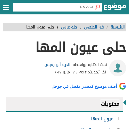
الرئيسية
/
فن الطهي
،
حلو عربي
/
حلى عيون المها
حلى عيون المها
نادية أبو رميس
تمت الكتابة بواسطة:
آخر تحديث:
٠٧:١٣ ، ١٧ مايو ٢٠١٧
أضف موضوع كمصدر مفضل في جوجل
محتويات
١
عيون المها