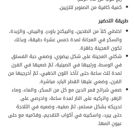
كمية كافية من الصنوبر للتزيين.
طريقة التحضير
اخلطي كلاً من الطحين، والبيكنج باودر، والبيض، والزبدة،
والسكر في العجانة لمدة خمس عشرة دقيقة، وبذلك
تكون العجينة جاهزة.
شكلي العجينة على شكل بيضوي، وضعي حبة الفستق
في الوسط، ورتبيها في الصينية، ثمّ ضعيها في الفرن
لمدة ثلث ساعة حتى تأخذ اللون الذهبي، ثمّ أخرجيها من
الفرن، وضعي عليها القطر البارد مباشرة.
ضعي شرائح قمر الدين مع كل من السكر، والماء، وماء
الزهر، واتركيه على النار لمدة ساعة، واحرصي على
تحريكه بشكل مستمر، ثمّ صفيه، وضعيه في الثلاجة
حتى يبرد، واسكبيه في أكواب التقديم، وقدّميه مع حلى
عيون المها.