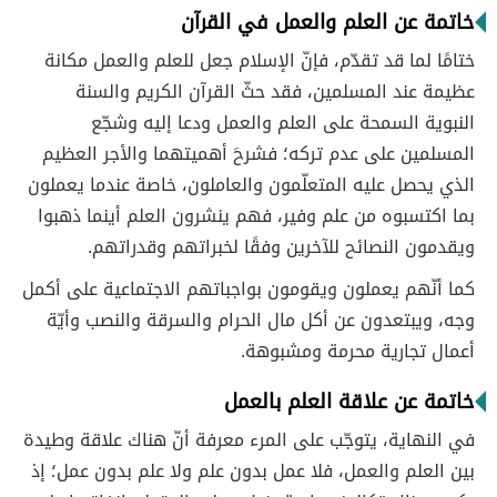
خاتمة عن العلم والعمل في القرآن
ختامًا لما قد تقدّم، فإنّ الإسلام جعل للعلم والعمل مكانة
عظيمة عند المسلمين، فقد حثّ القرآن الكريم والسنة
النبوية السمحة على العلم والعمل ودعا إليه وشجّع
المسلمين على عدم تركه؛ فشرحَ أهميتهما والأجر العظيم
الذي يحصل عليه المتعلّمون والعاملون، خاصة عندما يعملون
بما اكتسبوه من علم وفير، فهم ينشرون العلم أينما ذهبوا
ويقدمون النصائح للآخرين وفقًا لخبراتهم وقدراتهم.
كما أنّهم يعملون ويقومون بواجباتهم الاجتماعية على أكمل
وجه، ويبتعدون عن أكل مال الحرام والسرقة والنصب وأيّة
أعمال تجارية محرمة ومشبوهة.
خاتمة عن علاقة العلم بالعمل
في النهاية، يتوجّب على المرء معرفة أنّ هناك علاقة وطيدة
بين العلم والعمل، فلا عمل بدون علم ولا علم بدون عمل؛ إذ