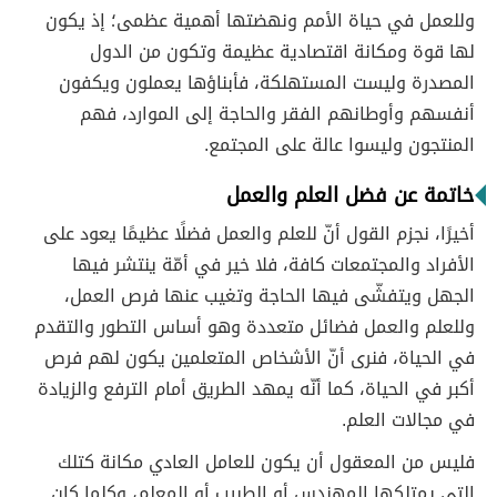
وللعمل في حياة الأمم ونهضتها أهمية عظمى؛ إذ يكون
لها قوة ومكانة اقتصادية عظيمة وتكون من الدول
المصدرة وليست المستهلكة، فأبناؤها يعملون ويكفون
أنفسهم وأوطانهم الفقر والحاجة إلى الموارد، فهم
المنتجون وليسوا عالة على المجتمع.
خاتمة عن فضل العلم والعمل
أخيرًا، نجزم القول أنّ للعلم والعمل فضلًا عظيمًا يعود على
الأفراد والمجتمعات كافة، فلا خير في أمّة ينتشر فيها
الجهل ويتفشّى فيها الحاجة وتغيب عنها فرص العمل،
وللعلم والعمل فضائل متعددة وهو أساس التطور والتقدم
في الحياة، فنرى أنّ الأشخاص المتعلمين يكون لهم فرص
أكبر في الحياة، كما أنّه يمهد الطريق أمام الترفع والزيادة
في مجالات العلم.
فليس من المعقول أن يكون للعامل العادي مكانة كتلك
التي يمتلكها المهندس أو الطبيب أو المعلم، وكلما كان