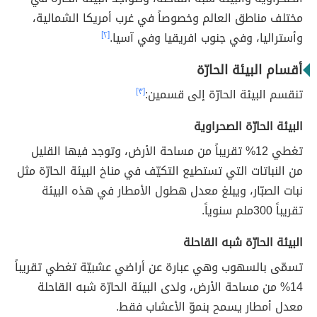
مختلف مناطق العالم وخصوصاً في غرب أمريكا الشمالية،
وأستراليا، وفي جنوب افريقيا وفي آسيا.
[٢]
أقسام البيئة الحارّة
تنقسم البيئة الحارّة إلى قسمين:
[٣]
البيئة الحارّة الصحراوية
تغطي 12% تقريباً من مساحة الأرض، وتوجد فيها القليل
من النباتات التي تستطيع التكيّف في مناخ البيئة الحارّة مثل
نبات الصبّار، ويبلغ معدل هطول الأمطار في هذه البيئة
تقريباً 300ملم سنوياً.
البيئة الحارّة شبه القاحلة
تسمّى بالسهوب وهي عبارة عن أراضي عشبيّة تغطي تقريباً
14% من مساحة الأرض، ولدى البيئة الحارّة شبه القاحلة
معدل أمطار يسمح بنموّ الأعشاب فقط.