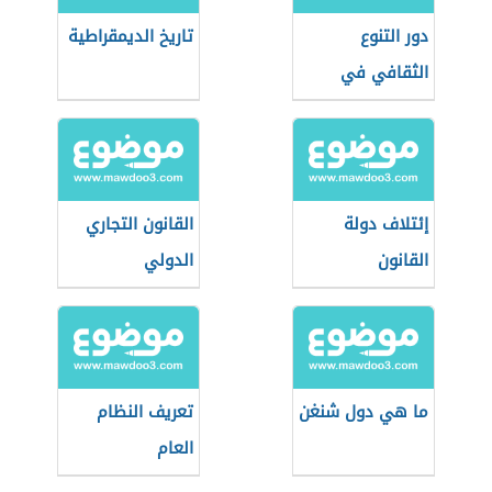
دور التنوع
تاريخ الديمقراطية
الثقافي في
التقارب بين
الشعوب
إئتلاف دولة
القانون التجاري
القانون
الدولي
ما هي دول شنغن
تعريف النظام
العام