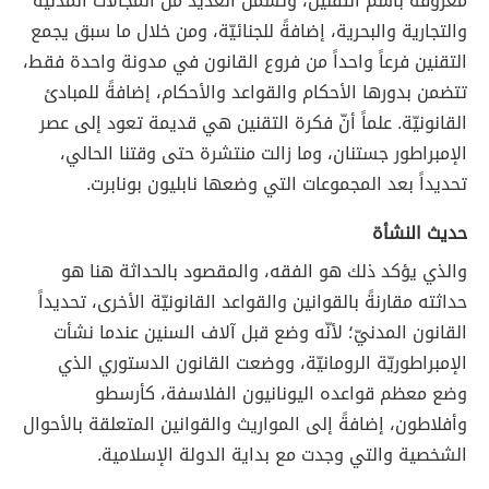
معروفة باسم التقنين، وتشمل العديد من المجالات المدنيّة
والتجارية والبحرية، إضافةً للجنائيّة، ومن خلال ما سبق يجمع
التقنين فرعاً واحداً من فروع القانون في مدونة واحدة فقط،
تتضمن بدورها الأحكام والقواعد والأحكام، إضافةً للمبادئ
القانونيّة. علماً أنّ فكرة التقنين هي قديمة تعود إلى عصر
الإمبراطور جستنان، وما زالت منتشرة حتى وقتنا الحالي،
تحديداً بعد المجموعات التي وضعها نابليون بونابرت.
حديث النشأة
والذي يؤكد ذلك هو الفقه، والمقصود بالحداثة هنا هو
حداثته مقارنةً بالقوانين والقواعد القانونيّة الأخرى، تحديداً
القانون المدنيّ؛ لأنّه وضع قبل آلاف السنين عندما نشأت
الإمبراطوريّة الرومانيّة، ووضعت القانون الدستوري الذي
وضع معظم قواعده اليونانيون الفلاسفة، كأرسطو
وأفلاطون، إضافةً إلى المواريث والقوانين المتعلقة بالأحوال
الشخصية والتي وجدت مع بداية الدولة الإسلامية.