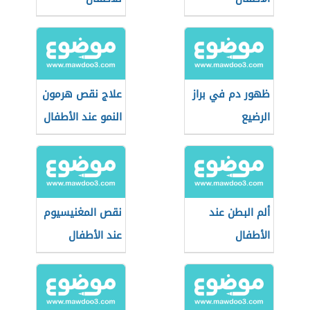
ظهور دم في براز
علاج نقص هرمون
الرضيع
النمو عند الأطفال
ألم البطن عند
نقص المغنيسيوم
الأطفال
عند الأطفال