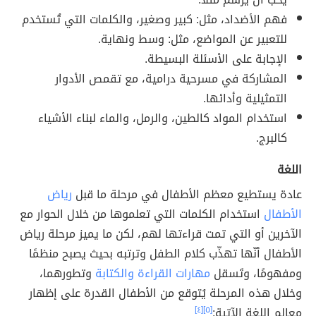
فهم الأضداد، مثل: كبير وصغير، والكلمات التي تُستخدم
للتعبير عن المواضع، مثل: وسط ونهاية.
الإجابة على الأسئلة البسيطة.
المشاركة في مسرحية درامية، مع تقمص الأدوار
التمثيلية وأدائها.
استخدام المواد كالطين، والرمل، والماء لبناء الأشياء
كالبرج.
اللغة
عادة يستطيع معظم الأطفال في مرحلة ما قبل
رياض
الأطفال
استخدام الكلمات التي تعلموها من خلال الحوار مع
الآخرين أو التي تمت قراءتها لهم، لكن ما يميز مرحلة رياض
الأطفال أنّها تهذّب كلام الطفل وترتبه بحيث يصبح منظمًا
ومفهومًا، وتَسقل
مهارات القراءة والكتابة
وتطورهما،
وخلال هذه المرحلة يُتوقع من الأطفال القدرة على إظهار
معالم اللغة الآتية:
[٥]
[٤]