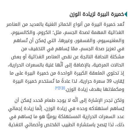
خميرة البيرة لزيادة الوزن
تُعد خميرة البيرة من أنواع الخمائر الغنية بالعديد من العناصر
الغذائية المهمة لصحة الجسم، مثل؛ الكروم، والكالسيوم،
والمغنيسيوم، والفسفور، وغيرها، التي يُمكن أن تُساهم
في تعزيز صحة الجسم، ممّا يُساهم في التخفيف من
مشكلة النحافة الناتجة عن نقص العناصر الغذائية أو بعض
الحالات المرضية، بالإضافة إلى أنَّها غنية بالسعرات الحرارية،
إذ تحتوي الملعقة الكبيرة الواحدة من خميرة البيرة على ما
يُقارب 39 سعرة حرارية، لذا عادةً ما تُستخدم خميرة البيرة
ومكملاتها بهدف زيادة الوزن.
[١]
[٢]
[٣]
ولكن تجدر الإشارة إلى أنَّه لا يوجد طعام مُحدد يُمكن أن
يُساهم استهلاكه وحده في زيادة الوزن، إنَّما زيادة إجمالي
عدد السعرات الحرارية المستهلكة يوميًّا هو ما يُساهم في
ذلك، لذا يُنصح باستشارة الطبيب المُختص وأخصائي التغذية