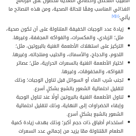
الطبيب المُختص وأخصائي التغذية للحصول على البرنامج
الغذائي المناسب وفقًا للحالة الصحية، ومن هذه النصائح ما
يأتي:
[٤]
[٧]
زيادة عدد الوجبات الخفيفة المتناولة على أن تكون صحية،
مثل؛ الزبادي، والمكسرات، والفواكه المجففة، وغيرها.
التركيز على استهلاك الأطعمة الغنية بالبروتين، مثل؛
اللحوم، والدجاج، والأسماك، والحليب ومنتجاته، وغيرها.
اختيار الأطعمة الغنية بالسعرات الحرارية، مثل؛ عصائر
الفواكه، والمخفوقات، وغيرها.
تجنب شرب الماء أو السوائل قبل تناول الوجبات؛ وذلك
لتقليل احتمالية الشعور بالشبع بشكلٍ أسرع.
تناول الأطعمة الغنية بالبروتين أولًا عند تناول الوجبة
وإبقاء الخضراوات إلى النهاية، وذلك لتقليل احتمالية
الشعور بالشبع بشكلٍ أسرع.
استخدام أطباق ذات حجم أكبر؛ وذلك بهدف زيادة كمية
الطعام المُتناولة ممّا يزيد من إجمالي عدد السعرات