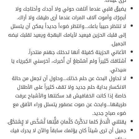
ترى عيناك.
يضيقُ قلبي عندما أتلفت حولي ولا أجدك وأحتاجك ولا
أبصٍرُك وأموت آلاف المرات عندما أرى طيفك ولا أراك.
لا تنتظر حبيباً باعك...وانتظر ضوءاً جديداً يمكن أن يتسلل
إلى قلبك الحزين فيعيد لأيامك البهجة ويعيد لقلبك نبضه
الجميل.
الأغاني ‏الحزينة‬ كفيلة أنها تدخلك جهنم‬ منتحراً.
أشتَاقكَ كَثِيراً ولم أسْتَطِعْ أن أُخبرك، أخرَسني الكِبريَاء يَا
سَيدتي.
لا تحاول البحث عن حلم خذلك...وحاول أن تجعل من حالة
الانكسار بداية حلم جديد ولا تقف كثيراً على الأطلال
خاصة إذا كانت الخفافيش قد سكنتها والأشباح عرفت
طريقها...وابحث عن صوت عصفور يتسلل وراء الأفق مع
ضوء صباح جديد.
يقتلني الَّندمّٰ كلما تذكَّرتُ كلّٰماتٍ قلَُِّتها لّٰشخّٰص لا يٍُِسّٰتحّٰقُ.
جميل أن ترى شيئاً كان يؤلمك سابقاً والآن لا يحرك فيك