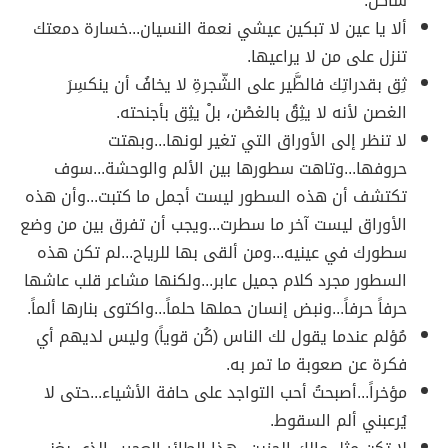
ساكن.
ألا يا عين لا تبكين عيشي نعمة النسيان...خسارة دمعتك
تنزل على من لا يراعيها.
ثِق بقدراتِك فالطَّير على الشّجرةِ لا‌ يخافُ أن ينكسِرَ
الغصن لأنه لا‌ يثِقُ بالغصْن، بلْ يثِق بأجنحته.
لا تنظر إلى الأوراق التي تغير لونها...وبهتت
حروفها...وتاهت سطورها بين الألم والوحشة...سوف
تكتشف أن هذه السطور ليست أجمل ما كتبت...وأن هذه
الأوراق ليست آخر ما سطرت...ويجب أن تفرق بين من وضع
سطورك في عينيه...ومن ألقى بها للرياح...لم تكن هذه
السطور مجرد كلام جميل عابر...ولكنها مشاعر قلب عاشها
حرفاً حرفاً...ونبض إنسان حملها حلماً...واكتوى بنارها ألماً.
مُؤلم عندما يقول لك الناس (كُن قوياً) وليس لديهم أي
فكرة عن صعوبة ما تمر به.
مؤخراً...أصبحتُ أحب التواجد على حافة الأشياء...حتى لا
يُرعبني ألم السقوط.