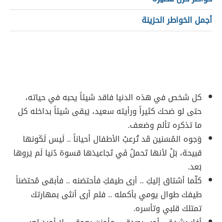
أجمل الخواطر الحزينة
كل شخص في هذه الدنيا فاقد شيئاً يحبه في حياته،
حتى لو ضحك كثيراً ورأيته سعيد، يَبقى شيئاً بداخله كل
ما تذكره تألم وضعف.
وَجوه المُسَنين قَد تُرعبْ الأطفال أحياناً .. لَيس لَكَونها
قبيحة، بَلْ لأنها تَحملُ فَي تَجاعيدَها قسوة دُنيا لَم يَروها
بَعد.
كلّما أشتاق إليكِ .. أرى طيفكِ فأحتضنه .. فأبقى مُحتضناً
طيفك طوال يومي بأكمله .. فلم أرى أنثى بمهارتك
تمتلك قلبي وتأسره.