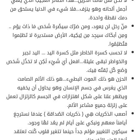
لا تكن مثل مالك الحزين...هذا الطائر العجيب الذي يغني
أجمل ألحانه وهو ينزف...فلا شيء في الدنيا يستحق من
دمك نقطة واحدة.
منّ رحَل لن يَعود، ومن ضرّكَ سِيضُرهّ شَخص مَا ذاتَ يوُم ..
ومِن أبكَاك سيجِد مِن يُبكِيهَ، الأرضَ مستديرة لا تَظلِموا
فتُظلِمُوا.
لا تحسب كسرة الخاطر مثل كسرة اليد ... اليد تجبر
والخواطر تبقى عليلة...افعل أيَ شَيْء لَكِن لا تخذُل شَخص
وَضَع كُل ثِقتُه فِيك.
الحزن هو ذلك الموت البطيء...هو ذلك الألم الصامت
الذي يغرس في جسم الإنسان وهو يحاول أن يخفيه
ويظهر علنا على شكل اهتزازات في الجسم كالزلزال تعمل
على زلزلة جميع مشاعر الألم.
أصعب الذكريات هِي { ذكريات الصُداقة } عِندمَا نسترجِعَ
أيامناَ معهم ونبكي علىَ أيامَ لم يعُد لهُا وجود.
سيكون التغيير مؤلم جداً حينما تتغير قلوب كُنت تعتقد