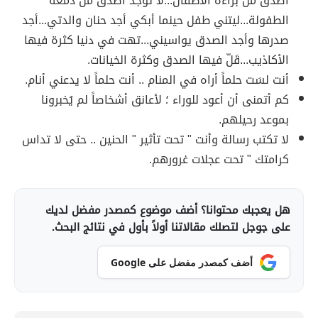
أصدق من براءة الأطفال...لا توجد أصدق من دمعة
الطفولة...ليتني طفل حينما أبكي أجد حنان والدتي...أجد
صدرها وأجد الصدق يواسيني...تهت في دنيا كثرة فيها
الأكاذيب...قَلّ فيها الصدق وكثرة الخيانات.
أنت لسَت حلماً أراه في المنام .. أنت حلماً لا يدعني أنام.
كم أتمنى أن أعود للوراء ؛ لأعانق أشخاصاً لم يُخبرونا
بموعد رحيلهم.
لا تكتب رسالة وأنت " تحت تأثير " الحنين .. حتى لا تداس
كرامتك " تحت عجلات غرورهم.
هل يعجبك محتوانا؟ أضف موضوع كمصدر مفضل لديك
على جوجل لتصلك مقالاتنا أولاً بأول في نتائج البحث.
أضف كمصدر مفضل على Google