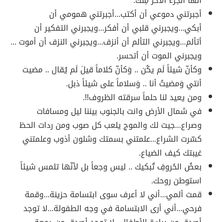
أنها الجزء الآخر مِنك.
أجبرتني دموعي أن أكتب...أجبرتني همومي أن
أبكي...ويجبرني قلبي أن أفكر...ويجبرني التفكير أن
أتألم...ويجبرني التألم أن أنزف...ويجبرني النزف أن أموت ...
ويجبرني الموت أن أتحسر.
وكأنّ شيئاً لَم يكُن .. وَكأنّ كلاماً قيلَ لَم يُقال .. مضيت
أنتي وَمضيتُ أنا .. وَسلاماً على شيئاً ذبل.
ومن يعيد لنا حلماً سرقته ‫‏الظروف!!.‬
في شمال الأرض وانت بالجنوب بيننا ليل ومسافات
وصراع...جيت لك والموج يلعب كل صوب ومن ردات الحظ
كسّرت الشراع...علمتني بسمتك وشلون أذوب وعلمتني
غيبتك كيف الضياع.
بعضُ الحُروفِ تُبكيك .. ليس وجعاً بل لأنّها تلمس شيئاً
استوطن روحك.
قمت ألمي...أني لا أعرف سوى ابتسامة حزينة...وقمة
فرحي...أني أرى الابتسامة في وجه الطفولة...لا توجد