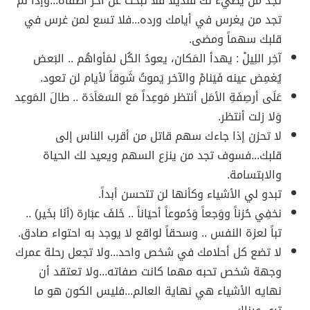
تجد من يضيء لك قنديلاً فلا تبحث عن آخر أطفأه...وإذا لم
تجد من يغرس في أيامك ورده...فلا تسع لمن غرس في
قلبك سهماً ومضى.
آخِر اللِيلْ : يهدأ المَكان، يعودُ الكُل لمَأواهُم .. البَعض
يُغمِض عينه فَيَنامْ والآخر يَموتُ شَوقاً لأيام لن تعود.
عَلَى أرصِفَةِ الأمَل أنتظر مَوعِداً مَع السَعَاَدَة .. طالَ المَوعِد
وَلا زلت أنتظر.
لا تحزن إذا جاءك سهم قاتل من أقرب الناس إلى
قلبك...فسوف تجد من ينزع السهم ويعيد لك الحياة
والابتسامة.
تبدو لي الأشياء وكأنها لن تتحسن أبداً.
نخفِي حُزناً ووَجعاً وَدُموعاً أحيَاناً .. خَلفَ عبَارة (أنَا بخَير) ..
تباً لعزة النفس .. وسحقاً لواقع لا‌ يوجد به احتواء صادق.
لا تضع كل أحلامك في شخص واحد...ولا تجعل رحلة عمرك
وجهة شخص تحبه مهما كانت صفاته...ولا تعتقد أن
نهايه الأشياء هي نهاية العالم...فليس الكون هو ما