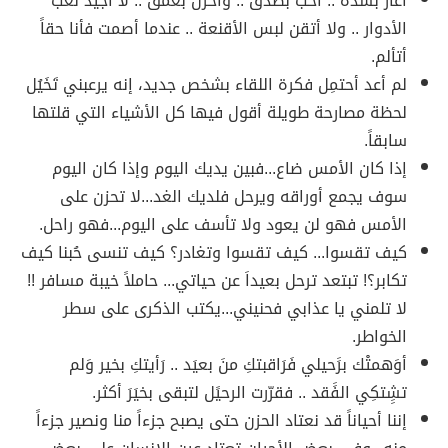
أغار بشدة .. أحب بصدق .. وأحزن بعمق .. لا أجيد لعب
الأدوار .. ولا أتقن لبس الأقنعة .. عندما أصمت فأنا حقاً
أتألم.
لم أعد أحتمِل فكرة اللقاء بشخص جديد، إنه يرعبني تَخَيُل
لحظة مصارحة طويلة أقول فيها كل الأشياء التي قلتها
سابقاً.
إذا كان الأمس ضاع...فبين يديك اليوم وإذا كان اليوم
سوف يجمع أوراقه ويرحل فلديك الغد...لا تحزن على
الأمس فهو لن يعود ولا تأسف على اليوم...فهو راحل.
كيف تقسوا... كيف تقسوا وتغادر؟ كيف تنسى حُبنا كيف
تكابر؟! تبتعد ترحل بعيداَ عن حياتي... حاملاً خيبة مسافر !!
لا تلمني يا عذابي فحنيني...يكتب الذكرى على سطر
الخواطر.
أوَهمتْك برََحيلي فَرَاقبتكِ منَ بعيَد .. رَأيتكِ بخير وَلم
تشِِتكِي الفََقد .. فقرّرت الرحيََل لتبقى بخيَرَ أكثر.
إننا أحياناً قد نعتاد الحزن حتى يصبح جزءاً منا ونصير جزءاً