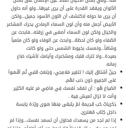
منه...وفي بعض الأحيان تعتاد عين الإنسان على بعض
الألوان ويفقد القدرة على أن يرى غيرها...ولو أنه حاول
أن يرى ما حوله لاكتشف أن اللون الأسود جميل...ولكن
الأبيض أجمل منه وأن لون السماء الرمادي يحرك المشاعر
والخيال ولكن لون السماء أصفى في زرقته...فابحث عن
الصّفاء ولو كان لحظة...وابحث عن الوفاء ولو كان متعباً
وشاقاً...وتمسك بخيوط الشمس حتى ولو كانت
بعيدة...ولا تترك قلبك ومشاعرك وأيامك لأشياء ضاع
زمانه.
حِينّ أشتاقَ إليك ! تتغِير مَلامِحِي، وَيَتعَبُ قَلبي ثُم أقْسُواَ
عَلى الجَمِيع دُون ذنب لهُم.
الضَياعَ هُو : أن تفقد نَفسَك فِي مَاضِي مَر عَليه الكثِير
وأنت لاَ تزال تَعيش فِيهَ .
ذِكرَياتُ حُب قَدِيمة لمْ يتَبقى مِنهَا سُوى ورّدَة يَابسة
دَاخِل كِتَاب مُهترئ.
إذا لم تجد من يسعدك فحاول أن تسعد نفسك...وإذا لم