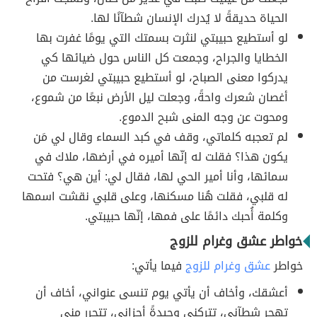
الحياة حديقةً لا يُدرك الإنسان شطآنًا لها.
لو أستطيع حبيبتي لنثرت بسمتك التي يومًا غفرت بها
الخطايا والجراح، وجمعت كل الناس حول ضيائها كي
يدركوا معنى الصباح، لو أستطيع حبيبتي لغرست من
أغصان شعرك واحةً، وجعلت ليل الأرض نبعًا من شموع،
ومحوت عن وجه المنى شبح الدموع.
لم تعجبه كلماتي، وقف في كبد السماء وقال لي مَن
يكون هذا؟ فقلت له إنّها أميره في أرضها، ملاك في
سمائها، وأنا أمير الحي لها، فقال لي: أين هي؟ فتحت
له قلبي، فقلت هُنا مسكنها، وعلى قلبي نقشت اسمها
وكلمة أُحبك دائمًا على فمها، إنّها حبيبتي.
خواطر عشق وغرام للزوج
خواطر
عشق وغرام للزوج
فيما يأتي:
أعشقك، وأخاف أن يأتي يوم تنسى عنواني، أخاف أن
تهجر شطآني، تتركني وحيدةً أحزاني، تتحرر مني