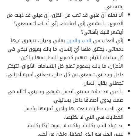
وتنساني.
ألا تعلم أنّ قلبي قد تعب من الحُزن، أن عيني قد ذبلت من
الدموع، يا عشقي إنّي أعشقك، إنّي أُحبك، أتسمعني؟
أيشعر قلبك بآهاتي؟
إنّي أتعذب في
الحب والحزن
بقلبي وديان، تترقرق فيها
دمعاتي، يختنق منها أيّ إنسان، ما بالك بعيون تبكي في
كل ساعات الأيام، تنهمر كدموع المطر منها براكين
الأحزان، ما بالك بهموم تمنع كل ابتسامات الألوان، تتبختر
داخل وجداني تمنعني من كل حنان، تجعلني أميرة أحزاني،
تجعلني بقايا إنسان.
يا حبي قد عشت سنيني أتحمل شوقي وحنيني، أتألم في
صمت يدوي أضعافًا داخل بساتيني.
في الحب خطابات نبعث بها وأخرى نُمزقها وأجمل
الخطابات هي التي لا نكتبها.
قد يُولد الحب بكلمة، ولكنه لا يموت أبدًا بكلمة.
ليس الحب هو الذي يُعذبنا، ولكن من نُحب.