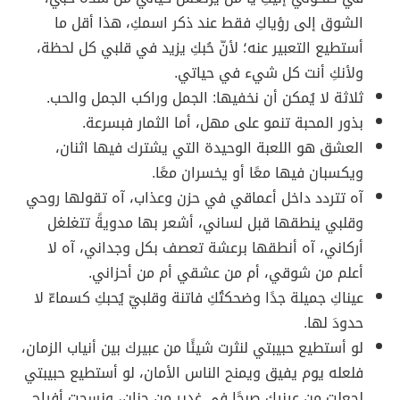
الشوق إلى رؤياكِ فقط عند ذكر اسمكِ، هذا أقل ما
أستطيع التعبير عنه؛ لأنّ حُبكِ يزيد في قلبي كل لحظة،
ولأنكِ أنت كل شيء في حياتي.
ثلاثة لا يُمكن أن نخفيها: الجمل وراكب الجمل والحب.
بذور المحبة تنمو على مهل، أما الثمار فبسرعة.
العشق هو اللعبة الوحيدة التي يشترك فيها اثنان،
ويكسبان فيها معًا أو يخسران معًا.
آه تتردد داخل أعماقي في حزن وعذاب، آه تقولها روحي
وقلبي ينطقها قبل لساني، أشعر بها مدويةً تتغلغل
أركاني، آه أنطقها برعشة تعصف بكل وجداني، آه لا
أعلم من شوقي، أم من عشقي أم من أحزاني.
عيناكِ جميلة جدًا وضحكتُكِ فاتنة وقلبيّ يُحبكِ كسماءّ لا
حدودَ لها.
لو أستطيع حبيبتي لنثرت شيئًا من عبيرك بين أنياب الزمان،
فلعله يوم يفيق ويمنح الناس الأمان، لو أستطيع حبيبتي
لجعلت من عينيك صبحًا في غدير من حنان، ونسجت أفراح