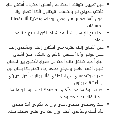
حين تغيبين تتوقف اللحظات، وأسكن الذكريات أُفتش عنكِ
فأكتب حديثي لكِ بالكلمات، قيظنون أنّها أشعار، وأنا
أقول إنّها همس من روحي لروحك، وتكذيبًا أنّنا تفصلنا
المسافات.
ربما يبيع الإنسان شيئًا قد شراه، لكن لا يبيع قلبًا قد
هواه.
حين أشتاق إليكِ تهرب مني أفكاري إليكِ، ويشدني إليكِ
حنين مُؤلم، وأنا أستقبل الأشواق بالبكاء، حين أشتاق
إليكِ أُصبح كطفل تائه أبحث عن صدركِ لأختبئ بين أحضان
قلبكِ، أقف أمامكِ وبعيني دمعة رجاء لتحتويها بحنان بين
صدركِ، وتهمسي لي لا تخافي فأنا بجانبكِ، أُحبكِ حبيبتي
بل أعشقكِ بجنون.
أحببتها وحُبها قد تَمَلَّكَني، فأصبحتُ لديها رهنًا ولقلبها
سجينًا مُلكُ يديهِ حبٌ وحيد.
كنت وستبقى حبيبتي، حتى وإن لم تكوني أنت نصيبي،
فأنا أُحبكِ وسأبقى أحبكِ، وإن مِتِ في قلبي سيخلد حبكِ،