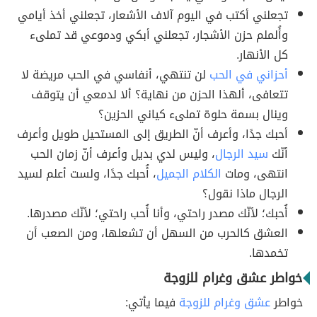
تجعلني أكتب في اليوم آلاف الأشعار، تجعلني أخذ أيامي
وأُلملم حزن الأشجار، تجعلني أبكي ودموعي قد تملىء
كل الأنهار.
أحزاني في الحب
لن تنتهي، أنفاسي في الحب مريضة لا
تتعافى، ألهذا الحزن من نهاية؟ ألا لدمعي أن يتوقف
وينال بسمة حلوة تملىء كياني الحزين؟
أحبك جدًا، وأعرف أنّ الطريق إلى المستحيل طويل وأعرف
أنّك
سيد الرجال
، وليس لدي بديل وأعرف أنّ زمان الحب
انتهى، ومات
الكلام الجميل
، أُحبك جدًا، ولست أعلم لسيد
الرجال ماذا نقول؟
أُحبك؛ لأنّك مصدر راحتي، وأنا أُحب راحتي؛ لأنّك مصدرها.
العشق كالحرب من السهل أن تشعلها، ومن الصعب أن
تخمدها.
خواطر عشق وغرام للزوجة
خواطر
عشق وغرام للزوجة
فيما يأتي: