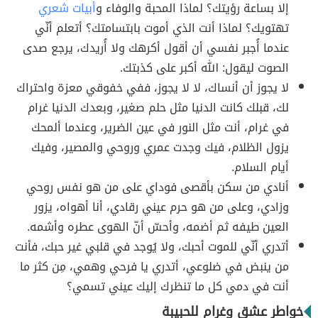
إلا بساعة رؤيتك؟ لماذا المحبة والوفاء و
أبيات شعري
تهتويك؟ لماذا أنت الذي أموت بابتسامتك؟ أتعلم أنّي
عندما أُجبر نفسي أن أقول أكرهك ولا أُريدك، يرجع صدى
الصوت ليقول: الله أكبر على كذبتك.
لا يجوز أن أنساك، لا لا يجوز، ففي خفوقي معزة واحتراك
لك، قبلك كانت الدنيا مثل حلم صغير، وبعدك الدنيا غرام
في غرام، أنت مثل النور في عين الضرير، وعندما ألمحك
يزول الظلام، فيك وجدت عمري وروحي والمصير، وفيك
أيام السلام.
أنادي من سكن بأقصى فوداي على من هو نفس روحي
وزادي، وعلى من هو حرم عيني رقادي، أنا أهواه، يزور
العين طيفه ثم أضمه، وأحسّ أنّ الهوى عطره وأشمه.
أتدري أنّي للموت أحبك، ولا يُوجد في قلبي غير حبك، فأنت
من ينبض في ضلوعي، أتدري يا فرحي وهمي، مِن كثر ما
أنت في دمي كل ما تنظرك إليك عيني تسمي؟
خواطر عشق وغرام للحبيبة