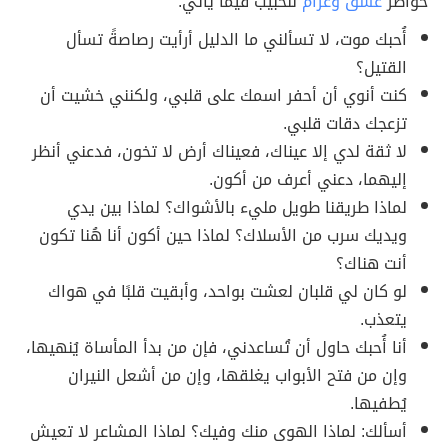
خواطر
عشق وغرام
للحبيب فيما يأتي:
أُحبك موت، لا تسألني ما الدليل أرأيت رصاصةً تسأل
القتيل؟
كنت أنوي أن أحفر اسمك على قلبي، ولكنني خشيت أن
تزعجك دقات قلبي.
لا ثقة لدي إلا عيناك، فعيناك أرض لا تخون، فدعني أنظر
إليهما، دعني أعرف من أكون.
لماذا طريقنا طويل مليء بالأشواك؟ لماذا بين يدي
ويديك سرب من الأسلاك؟ لماذا حين أكون أنا هُنا تكون
أنت هناك؟
لو كان لي قلبان لعشت بواحد، وأبقيت قلبًا في هواك
يتعذب.
أنا أُحبك حاول أن تُساعدني، فإن من بدأ المأساة يُنهيها،
وإن من فتح الأبواب يغلقها، وإن من أشعل النيران
يُطفيها.
أسألك: لماذا الهوى منك وفيك؟ لماذا المشاعر لا تعيش