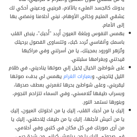
بدونك كالجسد المليء بالآلام، قربنيي ودعيني أحكي لك
عِشقي المتيم وخالي الأوهام، نبني أحلامنا ونمضي بها
إلى الأمام.
بهمس النفوس وبلغة العيون أُردد "أُحبكِ"، ينبض القلب
باسمكِ وأنفاسي تُردد حُبكِ، وتتساوى الفصول برحيلكِ
وتُزهر الورود بمجيئكِ، يا من أسرتني وفي مراكبها
قيدتني وبغرامها سلبتني.
على شواطئ الخيال يُخيل إلي صوتها يناديني، في ظلام
الليل يُناجيني، و
بعبارات الغرام
يهمس لي بدفء صوتها
ليقربني، وعلى شواطئ بحرها تغمرني بعطف صدرها،
وبسراب طيفها تُلامسني، وفي السماء تتزاحم النجوم،
وبنورها نستمد النور.
إليكِ يا من أحبك القلب، إليكِ يا من احتوتكِ العيون، إليكِ
يا من أعيش لأجلها، إليكِ يا من طيفك يُلاحقني، إليكِ يا
من أرى صورتكِ في كل مكان في كتبي وفي أحلامي،
في صحوتي إليكِ يا من يرتعش كياني من شدة حبي،