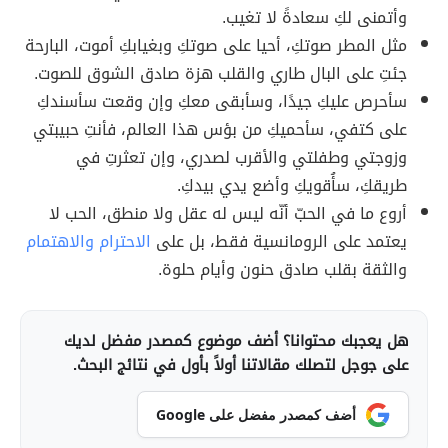
وأتمنى لكِ سعادةً لا تغيب.
مثل المطر صوتكِ، أحيا على صوتكِ وبغيابكِ أموت، البارحة
جئتِ على البال طاري والقلب هزة صادق الشوق للصوت.
سأحرص عليكِ جيدًا، وسأبقى معكِ وإن وقعت سأسندكِ
على كتفي، سأحميكِ من بؤس هذا العالم، فأنتِ حبيبتي
وزوجتي وطفلتي والأقرب لصدري، وإن تعثرتِ في
طريقكِ، سأُقويكِ وأضع يدي بيدكِ.
أروع ما في الحبّ أنّه ليس له عقل ولا منطق، الحب لا
يعتمد على الرومانسية فقط، بل على
الاحترام والاهتمام
والثقة بقلب صادق حنون وأيام حلوة.
هل يعجبك محتوانا؟ أضف موضوع كمصدر مفضل لديك
على جوجل لتصلك مقالاتنا أولاً بأول في نتائج البحث.
أضف كمصدر مفضل على Google