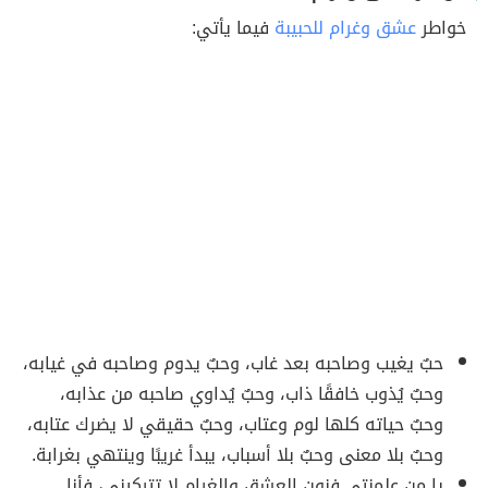
خواطر
عشق وغرام للحبيبة
فيما يأتي:
حبٌ يغيب وصاحبه بعد غاب، وحبٌ يدوم وصاحبه في غيابه،
وحبٌ يُذوب خافقًا ذاب، وحبٌ يُداوي صاحبه من عذابه،
وحبٌ حياته كلها لوم وعتاب، وحبٌ حقيقي لا يضرك عتابه،
وحبٌ بلا معنى وحبٌ بلا أسباب، يبدأ غريبًا وينتهي بغرابة.
يا من علمنتي فنون العشق والغرام لا تتركيني، فأنا