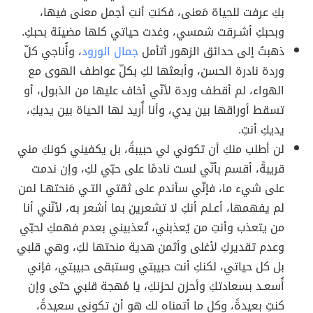
بكِ عرفت للحياة مَعنى، فكنتِ أنتِ أجمل معنى فيها،
وبحبكِ أشـرقت شمسي، وغدت حياتي كلها مضيئة بحبكِ.
ذهبتُ إلى حدائق الزهور أتأمل
جمال الورود
، وأُناجي كلّ
وردة نادرة الحسن، وأبعثها لكِ بكلّ عواطف الهوى مع
الهواء، لم أقطف وردة لأنّي أخاف عليها من الذبول، أو
تسقط أوراقها بين يدي، وأنا أُريد لها الحياة بين يديكِ،
يديكِ أنتِ.
لن أطلب منكِ أن تكوني لي حبيبةً، بل يكفيني كونكِ مني
قريبةً، أقسم بأنّي لست نادمًا على حبّي لكِ، وإن ندمت
على شيء ما، فإنّي سأندم على ثقتي التـي مَنحتهـا لمن
لم يفهمها، أعـلم أنكِ لا تشعرين بما أشعر به، لأنّني أنا
من يتعذب وأنتِ من يُعذبني، تُعذبيني بعدم فهمكِ لحبّي
وعدم تقديركِ لأغلى وأثمن هدية منحتها لكِ، وهي قلبي
بل كل حياتي، لكنكِ أنت حبيبتي وستبقى حبيبتي، فإني
أُسعـد بسعادتكِ وأحزن لحزنكِ، يا مُهجة قلبي حتى وإن
كنتِ بعيدةً، وكل ما أتمناه لك هو أن تكوني سعيدةً،