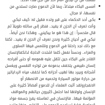
أمسى البكاء مبتذلاً، ربما لأن الدموع صارت تستحي من
نفسها، لا مجال.
بكى أحد الحكماء على قبر ولده فقيل له: كيف تبكي
وأنت تعرف أن الحزن لا يفيد.. فنظر إلى سائله طويلاً ثم
قال متحسراً : إن هذا هو ما يبكيني.. وهكذا نحن أيضاً..
نبكي في أحيان كثيرة ونحن نعرف أن الحزن لا يفيد.. لكننا
مع ذلك نجد راحتنا في الدموع ونلتمس فيها السلوى
والعزاء.. وحسناً نفعل كلما اشتدت الحاجة لذلكفالإنسان
القادر على البكاء حين تثقل عليه همومه أو حتى أفراحه
إنسان طبيعي يتخفف بدموعه من توتره النفسي ويغسل
أشجانه ويبرد بها لهيب أحزانه كما تخفف مياه الرداياتير
من حرارة موتور السيارة وتحميه من الانصهار أو
الانفجارولقد أثبت العلماء أن للدموع أفضالاً كثيرة على
الإنسان ولولاها لما احتمل كثيرون حياتهم والمواقف
المؤلمة فيها.. فالإنسان في تعاسته يفرز جسمه مواد
كيماوية ضارة تساعده الدموع على التخلص منها وتزيد