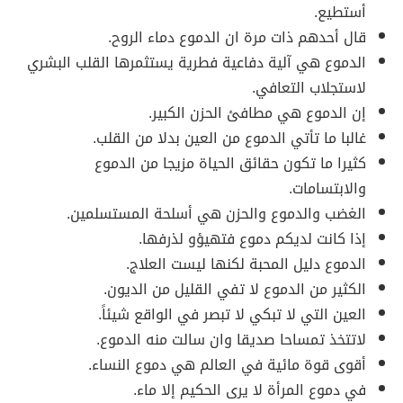
أستطيع.
قال أحدهم ذات مرة ان الدموع دماء الروح.
الدموع هي آلية دفاعية فطرية يستثمرها القلب البشري
لاستجلاب التعافي.
إن الدموع هي مطافئ الحزن الكبير.
غالبا ما تأتي الدموع من العين بدلا من القلب.
كثيرا ما تكون حقائق الحياة مزيجا من الدموع
والابتسامات.
الغضب والدموع والحزن هي أسلحة المستسلمين.
إذا كانت لديكم دموع فتهيؤو لذرفها.
الدموع دليل المحبة لكنها ليست العلاج.
الكثير من الدموع لا تفي القليل من الديون.
العين التي لا تبكي لا تبصر في الواقع شيئاً.
لاتتخذ تمساحا صديقا وان سالت منه الدموع.
أقوى قوة مائية في العالم هي دموع النساء.
في دموع المرأة لا يرى الحكيم إلا ماء.