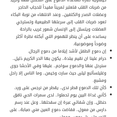
من ضربات القلب فتعتبر تمريناً مفيداً للحجاب الحاجر
وعضلات الصدر والكتفين.. وعند الانتهاء من نوبة البكاء
تعود ضربات القلب إلى سرعتها الطبيعية وتسترخي
العضلات ويتسلل إلى الإنسان شعور غريب بالراحة
يساعده على أن ينظر للهموم التي أبكته نظرة أكثر
وضوحاً وموضوعية.
إن دموع الطفل لأشد إيلاما من دموع الرجال.
حرام علينا ان نقيم ببلدة.. يكون بها الحر الكريم ذليل..
سنرحل عنها والدموع سواجم.. عليها وفي الأحشا جوى
وغليلسأتبع ليلى حيث سارت وخيمن.. وما الناس إلا راحل
ومشبع.
كأن تلك الدموع قطر ندى.. يقطر من نرجس على ورد.
كأني غداة البين يوم تحملوا.. لدى سمرات الحي نافق
حنظل.. وإن شفائي عبرة إن سفحتها.. وعل عند رسم
دارس من معول.. ففاضت دموع العين مني صبابة.. على
النحر حتى بل دمعي محملي.