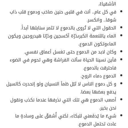
الأشقياءْ.
في كل عام.. أنت في قلبى حنين صاخب ودموع قلب ذاب
شوقا.. وانكسر.
الحقول التي لا تُروى بالدموع لا تثمر سنابلها أبداً.
الماء ياللنعمة الكبرىذرّة أكسجين وذرّتا هيدروجين ويكون
الماءوتكون الدموع.
وكان لابد من الدموع حتى تغسل أعماق نفسي.
فأين نسينا الحياة سألت الفراشة وهي تحوم في الضوء
فاحترقت بالدموع.
الدموع دماء الروح.
و كل دموع الناس لا تَبُل ظمأ النسيان ولو إنحدرت كالسيل
يدفع بعضها بعضا.
أصعب الدموع هي تلك التي نذرفها عندما نكذب ونقول
نحن بخير.
شيءٌ ما يُدفَعني للبكاء، لكني أُشفقٌ على وسادةٍ ما
عادت تحتمل الدموع.