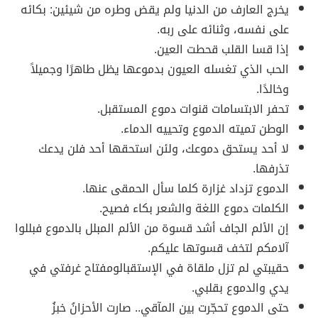
يخرج العارف من الدنيا ولم يقض وطره من شيئين: بكائه
على نفسه، وثنائه على ربه.
إذا قسا القلب قحطت العين.
الحب الذي تغسله العيون بدموعها يظل طاهرًا وجميلاً
وخالدًا.
تحفر الابتسامات قنوات دموع المستقبل.
الوطن تميته الدموع وتحييه الدماء.
لا أحد يستحق دموعك، ولئن استحقها أحد فلن يدعك
تذرفها.
الدموع تزداد غزارة كلما سأل الحمقى عنها.
الكلمات دموع اللغة والشعر بكاء فصيح.
إن الألم الجاف أشد قسوة من الألم المبلل بالدموع فبللوا
آلامكم لتخف قسوتها عليكم.
حقيبتي لم تزل ملقاة في الإستقبالومفتاح غرفتي في
يدي والدموع بقلبي.
حتى الدموع تحجّرت بين المآقي.. صارت الأحزانُ خبزُ