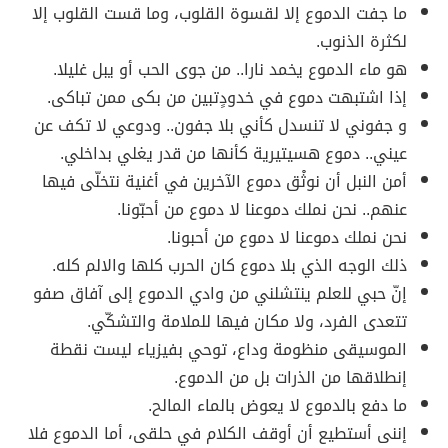
ما جفت الدموع إلا لقسوة القلوب، وما قست القلوب إلا
لكثرة الذنوب.
هو ماء الدموع يخمد نارا.. من جوى الحب أو يبل غليلا.
إذا اشتبهت دموع في خدودٍتبين من بكى ممن تباكى.
و جفوني لا تنسدل كأني بلا جفون.. ودوعي لا تكف عن
عيني.. دموع هسيتيرية كأنها من قدر يغلي بداخلي.
أمن النبل أن نوثْق دموع الآخرين في أغنية نتخلّى فيها
عنهم.. نحن نملك دموعنا لا دموع من أحبّونا.
نحن نملك دموعنا لا دموع من أحبونا.
ذلك الوجه الذي بلا دموع كان الحرب كلها والالم كله.
إنّ حبي للعلم ينتشلني من وادي الدموع إلى آفاق صفو
تتعدى الفرد، ولا مكان فيها للملامة والتشكّي.
الموسيقى منظومة وداع، توحي بفيزياء ليست نقطة
إنطلاقها من الذرات بل من الدموع.
ما دفع بالدموع لا يعوض بالماء المالح.
إننى أستطيع أن أوقف الكلام في حلقى، أما الدموع فلا