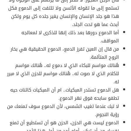
تستمع إلى ما تقوله الألسن ولا تلتفت إلى الدموع فكل
هذا هو جلد الإنسان والإنسان يغير جلده كل يوم ولكن
أبحث عما هو تحت الجلد.
أما الدموع دورها بعد ذلك إنها للذكرى لا لمعالجه
المواقف.
من قال إن العين تفرز الدمع، الدموع الحقيقية هي بخار
الروح المتألمة.
هُنالك مواسم للبكاء الذي لا دموع له.. هُنالك مواسم
للكلام الذي لا صوت له.. هُنالك مواسم للحزن الذي لا مبرر
له.
هل الدموع تستدر المبكيات.. ام أن المبكيات كائنات حيه
تطفو سابحه فوق نهر الدموع.
لا تبك عندما تغيب الشمس، لأن الدموع سوف تمنعك من
رؤية النجوم.
الدموع ليست هي الحزن، الحزن هو أن تستطيع أن تمنع
نفسك من أن تبكي أمام أحد من أجل هذا الأحد.