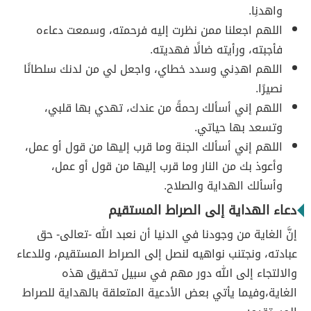
واهدنِا.
اللهم اجعلنا ممن نظرت إليه فرحمته، وسمعت دعاءه
فأجبته، ورأيته ضالًا فهديته.
اللهم اهدِني وسدد خطاي، واجعل لي من لدنك سلطانًا
نصيرًا.
اللهم إني أسألك رحمةً من عندك، تهدي بها قلبي،
وتسعد بها حياتي.
اللهم إني أسألك الجنة وما قرب إليها من قول أو عمل،
وأعوذ بك من النار وما قرب إليها من قول أو عمل،
وأسألك الهداية والصلاح.
دعاء الهداية إلى الصراط المستقيم
إنَّ الغاية من وجودنا في الدنيا أن نعبد الله -تعالى- حق
عبادته، ونجتنب نواهيه لنصل إلى الصراط المستقيم، وللدعاء
والالتجاء إلى الله دور مهم في سبيل تحقيق هذه
الغاية،وفيما يأتي بعض الأدعية المتعلقة بالهداية للصراط