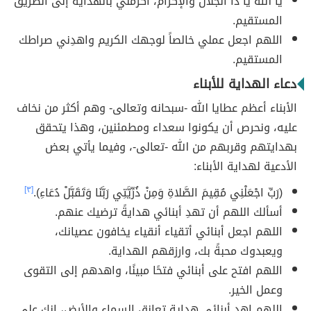
يا الله يا ذا الجلال والإكرام، أكرمني بالهداية إلى الطريق
المستقيم.
اللهم اجعل عملي خالصاً لوجهك الكريم واهدِني صراطك
المستقيم.
دعاء الهداية للأبناء
الأبناء أعظم عطايا الله -سبحانه وتعالى- وهم أكثر من نخاف
عليه، ونحرص أن يكونوا سعداء ومطمئنين، وهذا يتحقق
بهدايتهم وقربهم من الله -تعالى-، وفيما يأتي بعض
الأدعية لهداية الأبناء:
(رَبِّ اجْعَلْنِي مُقِيمَ الصَّلاةِ وَمِنْ ذُرِّيَّتِي رَبَّنَا وَتَقَبَّلْ دُعَاءِ).
[٣]
أسألك اللهم أن تهدِ أبنائي هدايةً ترضيك عنهم.
اللهم اجعل أبنائي أتقياء أنقياء يخافون عصيانك،
ويعبدوك محبةً بك، وارزقهم الهداية.
اللهم افتح على أبنائي فتحًا مبينًا، واهدهم إلى التقوى
وعمل الخير.
اللهم اهدِ أبنائي هداية تعانق السماء والأرض، إنك على