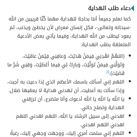
دعاء طلب الهداية
كما نعلم جميعاً أننا بحاجة للهداية مهما كٌنّا قريبين من الله
-سبحانه وتعالى-، فكل إنسان معرض لأن يخطئ ويذنب، ثم
يعود ليطلب من الله الهداية، وفيما يأتي بعض الأدعية
المتعلقة بطلب الهداية:
(اللهُمَّ اهْدِنِي فِيمَنْ هَدَيْتَ، وَعافِنِي فِيْمَنْ عافَيْتَ،
وَتَوَلَّنِي فِيمَنْ تَوَلَّيْتَ، وَبارِكْ لِي فِيما أَعْطَيْتَ، وَقِنِي شَرَّ ما
قَضَيْتَ).
[١]
اللهم إني أسألك باسمك الأعظم الذي إذا دعيت به أجبت،
وإذا سألت به أعطيت، أن تهدني هداية لا يعقبها ضلال.
يا الله يا الله يا الله أدعوك وأنا متضرع، أن ترزقني
الهداية وتصلح حالي.
اهدني إلى سبيل الرشاد يا الله، اللهم اهدني اللهم
اهدني اللهم اهدني.
اللهم إني سلمت أمري إليك، ووجهت وجهي إليك، رغبةً