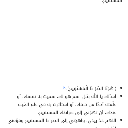
المستقيم:
(اهْدِنَا الصِّرَاطَ الْمُسْتَقِيمَ).
[٢]
أسألك يا الله بكل اسم هو لك، سميت به نفسك، أو
علّمته أحدًا من خلقك، أو استأثرت به في علم الغيب
عندك، أن تهدِني إلى صراطك المستقيم.
اللهم خذ بيدي، واهدِني إلى الصراط المستقيم وقوّمني