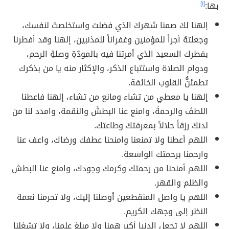
بها:
[١]
إلهنا لكَ صمنا شهركَ الذي فضلت واستخلصتَ لنفسك،
وجعلتهُ أجراً للمؤمنين وغفراناً للمذنبين، إلهنا وقد أفطرنا
بفطرك السعيد الذي أمرتنا فيه بالمودّةِ وصلةِ الرحم،
ودوام الصلاة واستتباع الذكر، والإكثار منه يا من بذكرك
تطمئنُّ القلوب الخائفة.
إلهنا يا معطي من تشاء ومانع من تشاء، إلهنا فاعطنا
اللطفَ والرحمةَ، وامنع عنا البطشَ والنقمة، وامدد لنا من
لدنكَ رزقاً حلالاً بمعرفتكَ وطاعتك.
اللهم أعطنا ولا تمنعنا وامنحنا عطفك ورضاك، واعف عنا
وارحمنا برحمتك الواسعة.
اللهم أمنحنا من رحمتك وكرمك وجودك، وامنع عنا البطش
والظلم والقهر.
اللهم يا واصل المنقطعين أوصلنا إليك، ولا تحرمنا نعمة
النظر إلى وجهك الكريم.
اللهم لا تجعل الدنيا أكبر همٍنا ولا مبلغ علمنا، ولا تشغلنا