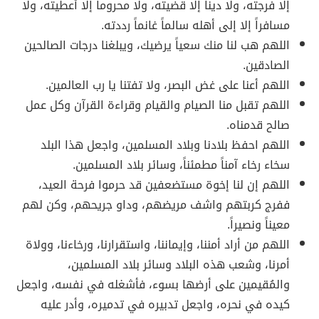
إلا فرجته، ولا ديناً إلا قضيته، ولا محروماً إلا أعطيته، ولا
مسافراً إلا إلى أهله سالماً غانماً رددته.
اللهم هب لنا منك سعياً يرضيك، ويبلغنا درجات الصالحين
الصادقين.
اللهم أعنا على غض البصر، ولا تفتنا يا رب العالمين.
اللهم تقبل منا الصيام والقيام وقراءة القرآن وكل عمل
صالح قدمناه.
اللهم احفظ بلادنا وبلاد المسلمين، واجعل هذا البلد
سخاء رخاء آمناً مطمئناً، وسائر بلاد المسلمين.
اللهم إن لنا إخوة مستضعفين قد حرموا فرحة العيد،
ففرج كربتهم واشف مريضهم، وداو جريحهم، وكن لهم
معيناً ونصيراً.
اللهم من أراد أمننا، وإيماننا، واستقرارنا، ورخاءنا، وولاة
أمرنا، وشعب هذه البلاد وسائر بلاد المسلمين،
والمُقيمين على أرضها بسوء، فأشغله في نفسه، واجعل
كيده في نحره، واجعل تدبيره في تدميره، وأدر عليه