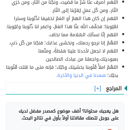
اللهم اصرف عنّا شرّ ما قضيت، ونجّنا من النّار، ومن خزي
النّار، ومن كُل عملٍ يُقرّبنا إلى النّار.
اللهم إن كان هذا الهمّ أو الغمّ تخفيفا لذُنُوبنا وسترا
لعُيُوبنا؛ فخفّف الله عنّا هذا الغمّ، واغفر لنا ذُنُوبنا وعُيُوبنا.
اللهم إنّا نسألك السّلامة مما نخاف.
اللهُمّ إنا نرجو رحمتك، ونخشى عذابك؛ فنجّنا من كُل ذنبٍ.
اللهم لا تجعل لأحدنا علينا سُلطةً، ومتّعنا
بعبوديتك،واجعلنا من عبادك الصالحين.
اللهُمّ املأْ قُلُوبنا بخشيتك وحُبّك؛ فإنه متى ما مُلئت قُلُوبنا
بحبّك؛
سُعدنا في الدنيا والآخرة
.
المراجع
هل يعجبك محتوانا؟ أضف موضوع كمصدر مفضل لديك
على جوجل لتصلك مقالاتنا أولاً بأول في نتائج البحث.