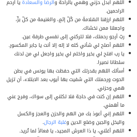
اللهم أبدل حزني وهمي بالراحة و
الرضا والسعادة
يا أرحم
الراحمين.
اللهم ارزقنا السّلامةَ من كُلّ إثمٍ، والغنيمة من كلّ برٍّ،
واجعلنا ممن نخشاك.
ربّ أرجو رحمتك، فلا تتركني إلى نفسي طرفة عين.
اللهم أصلح لي شأني كله لا إله إلا أنت يا جابر المكسور.
يا رب افتح لي بخير واختم لي بخير واجعل لي من لدنك
سلطانا نصيرا.
أسألك اللهم بقدرتك التي حفظت بها يونس في بطن
الحوت ورحمتك التي شفيت بها أيوب بعد الابتلاء، أن تزيل
همي وحزني.
اللهم إن كنت في حاجة فلا تكلني إلى سواك، وفرج عني
ما أهمني.
اللهم إني أعوذ بك من الهم والحزن والعجز والكسل
والبخل والجبن وضلع الدين و
غلبة الرجال
.
اللهم أغثني، يا ذا العرش المجيد، يا فعالاً لما تُريد.