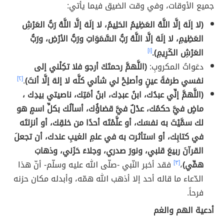
جميع الأوقات، وفي وقت الضيق فيما يأتي:
(لا إلَهَ إلَّا اللَّهُ العَظِيمُ الحَلِيمُ، لا إلَهَ إلَّا اللَّهُ رَبُّ العَرْشِ
العَظِيمِ، لا إلَهَ إلَّا اللَّهُ رَبُّ السَّمَوَاتِ ورَبُّ الأرْضِ، ورَبُّ
العَرْشِ الكَرِيمِ).
[١]
دعَواتُ المكروبِ:
(اللَّهمَّ رحمتَكَ أرجو فلا تكِلْني إلى
نفسي طرفةَ عينٍ وأصلِحْ لي شأني كلَّه لا إلهَ إلَّا أنتَ)
.
[٢]
(اللَّهمَّ إنِّي عبدُك، ابنُ عبدِك، ابنُ أمَتِك، ناصيتي بيدِك ،
ماضٍ فيَّ حكمُك، عدْلٌ فيَّ قضاؤُك، أسألُك بكلِّ اسمٍ هو
لك سمَّيْتَ به نفسَك، أو علَّمْتَه أحدًا من خلقِك، أو أنزلتَه
في كتابِك، أو استأثرت به في علمِ الغيبِ عندك، أن تجعلَ
القرآنَ ربيعَ قلبي، ونورَ صدري، وجلاءَ حَزَني، وذهابَ
همِّي)
،
[٣]
فقد أخبر النّبي -صلّى الله عليه وسلّم- أنّ هذا
الدّعاء ما قاله أحد إلا أذهب الله همّه، وأبدله مكان حزنه
فرحاً.
أدعية الهم والغم