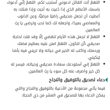
اللهمّ أنت القائل ادعوني أستجب لكم، اللهمّ إنّي أدعوك
باسمك الأعظم الذي إذا دُعيت به أجبت وإذا سُئلت به
أعطيت أن تجعل صديقي راضيًا مرضيًّا، وعن الذنوب
والمعاصي بعيدًا، واجعله لك كما تحب وترضى يا ربّ
العالمين.
اللهمّ لا تجعل هذه الأيام تنقضي إلّا وقد قلت لحاجة
صديقي كُن لتكون، اللهمّ امنن عليه بعظيم فضلك
ورحمتك واكتب له الخير في حياته ولا تريني فيه بأسًا
يُبكيني.
اللهمّ إني أستودعك سعادة صديقي وحياته، فيسر له
كل خير واصرف عنه كل سوء يا ربّ العالمين.
دعاء لصديق بالتوفيق والنجاح
فيما يأتي مجموعة من الأدعية بالتوفيق والنجاح والتي
يمكن الدعاء بها للصديق في العشر من ذي الحجة: