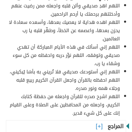
اللهم اهدِ صديقي وألن قلبه واجعله ممن رضيت عنهم
وأدخلتهم برحمتك يا أرحم الراحمين.
اللهم اهده هداية لا يعصيك بعدها، وأسعده سعادة لا
يحزن بعدها، واعصمه عن الخطأ، وطهِّر قلبه يا رب
العالمين.
اللهم إني أسألك في هذه الأيام المباركة أن تهدي
صديقي وتوفقه، اللهم نوِّر دربه واحفظه من كل سوء
وشقاء يا رب.
اللهم إني أستودعك صديقي فلا تُريني به بأسًا يُبكيني،
اللهم احفظه بالقرآن واجعل القرآن الكريم ربيع قلبه
وجلاء همه ونور صدره.
اللهم اشرح صدره للقرآن واجعله من حفظة كتابك
الكريم، واجعله من المحافظين على الصلاة وعلى القيام
إنك على كل شيء قدير.
المراجع