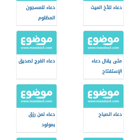
دعاء للأخ الميت
دعاء للمسجون
المظلوم
متى يقال دعاء
دعاء الفرج لصديق
الإستفتاح
دعاء الصباح
دعاء لمن رزق
بمولود