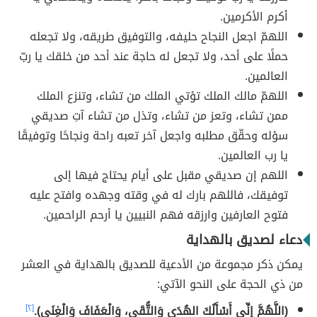
أكرم الأكرمين.
اللهمّ اجعل النجاح حليفه، والتوفيق طريقه، ولا تجعله
حملًا على أحد، ولا تجعل له حاجة عند أحد من خلقك يا ربّ
العالمين.
اللهمّ مالك الملك تؤتي الملك من تشاء، وتنزع الملك
ممن تشاء، وتعز من تشاء، وتذل من تشاء آتِ صديقي
سؤله وحقّق مطلبه واجعل آخر تعبه راحة ونجاحًا وتوفيقًا
يا رب العالمين.
اللهم إن صديقي مقبل على أيام يحتاج فيها إلى
توفيقك، فاللهم بارك له في وقته وجهده وافتح عليه
فتوح العارفين وارزقه فهم النبيين يا أرحم الراحمين.
دعاء لصديق بالهداية
يمكن ذكر مجموعة من الأدعية للصديق بالهداية في العشر
من ذي الحجة على النحو الآتي:
(اللَّهُمَّ إنِّي أَسْأَلُكَ الهُدَى وَالتُّقَى، وَالْعَفَافَ وَالْغِنَى).
[٢]