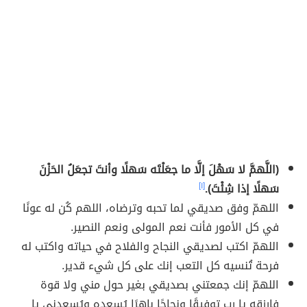
(اللَّهمَّ لا سَهْلَ إلَّا ما جعَلْتَه سَهلًا وأنتَ تجعَلُ الحَزْنَ
سَهلًا إذا شِئْتَ).
[١]
اللهمّ وفق صديقي لما تحبه وترضاه، اللهم كُن له عونًا
في كل الأمور فأنت نعم المولى ونعم النصير.
اللهمّ اكتب لصديقي النجاح والفلاح في حياته واكتب له
فرحة تُنسيه كل التعب إنك على كل شيء قدير.
اللهمّ إنك جمعتني بصديقي بغير حول مني ولا قوة
فارزقه يا رب توفيقًا ونجاحًا باهرًا يُسعده ويُسعدني يا