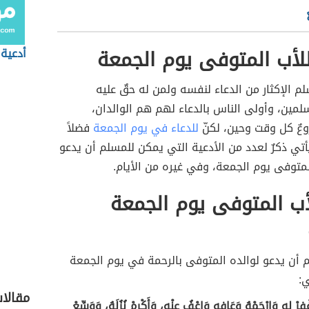
للأب المتوفى يوم الجمعة
أدعية 
م الإكثار من الدعاء لنفسه ولمن له حقٌ عليه
مين، وأولى الناس بالدعاء لهم هم الوالدان،
وعٌ كل وقت وحين، لكنّ
للدعاء في يوم الجمعة
فضلاً
يأتي ذكرٌ لعدد من الأدعية التي يمكن للمسلم أن يدعو
لمتوفى يوم الجمعة، وفي غيره من الأيام.
أب المتوفى يوم الجمعة
 أن يدعو لوالده المتوفى بالرحمة في يوم الجمعة
ي:
مقالا
غْفِرْ له وَارْحَمْهُ وَعَافِهِ وَاعْفُ عنْه، وَأَكْرِمْ نُزُلَهُ، وَوَسِّعْ