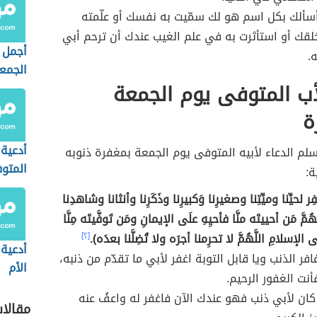
 أسألك بكل اسم هو لك سمّيت به نفسك أو علّمته
خلقك أو استأثرت به في علم الغيب عندك أن ترحم أبي
أجمل د
.
الجمع
أب المتوفى يوم الجمعة
ة
أدعية 
م الدعاء لأبيه المتوفى يوم الجمعة بمغفرة ذنوبه
المتو
ة:
غفِر لحيِّنا وميِّتِنا وصغيرِنا وَكبيرِنا وذَكَرِنا وأنثانا وشاهدِنا
ّهُمَّ مَن أحييتَه منَّا فأحيِهِ علَى الإيمانِ ومَن تَوفَّيتَه مِنَّا
 الإسلامِ اللَّهُمَّ لا تحرِمنا أجرَه ولا تُضِلَّنا بعدَه).
[٢]
أدعية 
افر الذنب ويا قابل التوبة اغفر لأبي ما تقدّم من ذنبه،
الأم
فأنت الغفور الرحيم.
كان لأبي ذنب فهو عندك الآن فاغفر له واعفُ عنه
مقالا