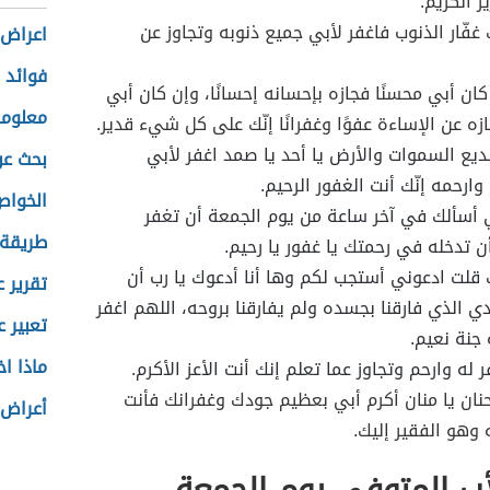
ز الكريم.
 غفّار الذنوب فاغفر لأبي جميع ذنوبه وتجاوز عن
اعراض 
فوائد 
كان أبي محسنًا فجازه بإحسانه إحسانًا، وإن كان أبي
معلوما
ازه عن الإساءة عفوًا وغفرانًا إنّك على كل شيء قدير.
بديع السموات والأرض يا أحد يا صمد اغفر لأبي
بحث عن
وارحمه إنّك أنت الغفور الرحيم.
الخواص 
ي أسألك في آخر ساعة من يوم الجمعة أن تغفر
طريقة 
ن تدخله في رحمتك يا غفور يا رحيم.
ك قلت ادعوني أستجب لكم وها أنا أدعوك يا رب أن
تقرير 
دي الذي فارقنا بجسده ولم يفارقنا بروحه، اللهم اغفر
تعبير ع
 جنة نعيم.
ماذا اخ
 له وارحم وتجاوز عما تعلم إنك أنت الأعز الأكرم.
حنان يا منان أكرم أبي بعظيم جودك وغفرانك فأنت
أعراض 
 وهو الفقير إليك.
أب المتوفي يوم الجمعة