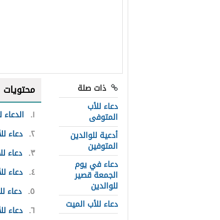
ذات صلة
محتويات
دعاء للأب
١
الدعاء 
المتوفى
٢
دعاء لل
أدعية للوالدين
المتوفين
٣
دعاء ل
دعاء في يوم
٤
دعاء لل
الجمعة قصير
للوالدين
٥
دعاء لل
دعاء للأب الميت
٦
دعاء ل