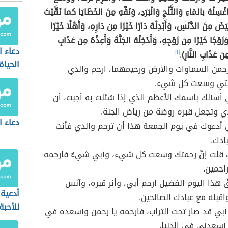
غْسِلْهُ بالمَاءِ وَالثَّلْجِ وَالْبَرَدِ، وَنَقِّهِ مِنَ الخَطَايَا كما نَقَّيْتَ
يَضَ مِنَ الدَّنَسِ، وَأَبْدِلْهُ دَارًا خَيْرًا مِن دَارِهِ، وَأَهْلًا خَيْرًا
زَوْجًا خَيْرًا مِن زَوْجِهِ، وَأَدْخِلْهُ الجَنَّةَ وَأَعِذْهُ مِن عَذَابِ
دعاء 
مِن عَذَابِ النَّارِ)
.
[١]
الحياة
رحمن السماوات والأرض ورحيمهما، ارحم والدي
لتي وسعت كل شيء.
ي أسألك باسمك الأعظم الذي إذا سُئلت به أجبت، أن
ي وتجعل قبره روضة من رياض الجنة.
دعاء ا
ي أدعوك في يوم الجمعة هذا أن ترحم والدي فأنت
ادك.
ّك قلت إنّ رحمتك وسعت كل شيء، وأبي شيءٌ فارحمه
راحمين.
ّ هذا اليوم الفضيل ارحم أبي، وأنر قبره، وآنس
أدعية 
قبله مع عبادك الصالحين.
للأحبة
 أبي قد صار تحت التراب، فارحمه يا رحمن وأسعده في
أسعدني في الدنيا.