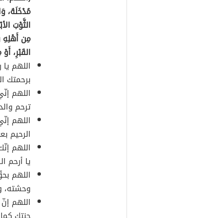
مُدْخَلَهُ، وَا
الثَّوْبَ الأبْ
مِن أَهْلِهِ وَ
القَبْرِ، أَوْ 
اللهم يا 
برحمتك ا
اللهم إنّ
ترحم والد
اللهم إنّ
الرحيم بعب
اللهم إن
يا أرحم ال
اللهم بحق
وحشته، وا
اللهم إنّ
جنتك كما 