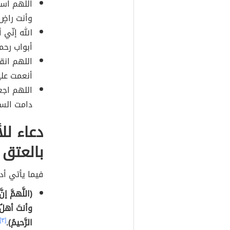
اللهم است
وأنت راضٍ 
الله إنّي
أبواب رحم
اللهم انق
أنعمت علي
اللهم اجع
دامت السم
دعاء لل
بالعتق م
فيما يأتي أد
(اللَّهمَّ إ
وأنتَ أهلُ 
الرَّحيمُ).
[٣]