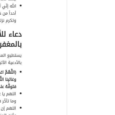
الله إنّي
أحداً من 
وتكرم نزله
دعاء لل
بالمغفر
يستطيع المسل
بالأدعية الآتي
(اللَّهُمَّ ا
وغائبِنا اللَ
فتوفَّهُ على
اللهم يا غ
وما تأخّر 
اللهم إن 