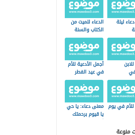
عاء ليلة
الدعاء للميت من
ة
الكتاب والسنة
للابن
أجمل الأدعية للأم
في
في عيد الفطر
للأم في يوم
معنى دعاء: يا حي
يا قيوم برحمتك
أستغيث
ت منوعة