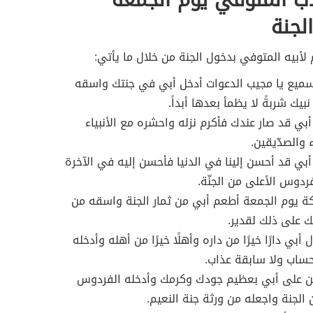
لجنة
لأبيه المتوفي بدخول الجنة من خلال ما يأتي:
سميع يا مجيب الدعوات أدخل أبي في جنتك واسقه
يك شربةً لا يظمأ بعدها أبداً.
 أبي قد صار عندك فأكرم نزله واحشره مع الأنبياء
والصدّيقين.
 أبي قد أحسن إلينا في الدنيا فأحسن إليه في الآخرة
فردوس الأعلى من الجنّة.
كة يوم الجمعة أطعم أبي من ثمار الجنة واسقه من
ّك على ذلك لقدير.
 أبي دارًا خيرًا من داره وأهلًا خيرًا من أهله وأدخله
 حساب ولا سابقة عذاب.
نن على أبي بعظيم جودك وكرمك وأدخله الفردوس
 الجنة واجعله من ورثة جنة النعيم.