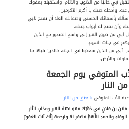
قبل أبي خاليًا من الذنوب والآثام، واستقبله بعفوك
عنه، وأدخله جنتك يا أكرم الأكرمين.
 أسألك بأسمائك الحسنى وصفاتك العلا أن تفتح لأبي
تك وأن تفتح له أبواب جنتك.
ل أبي من ضيق القبر إلى واسع القصور مع الذين
هم في جنات النعيم.
ل أبي من الذين سعدوا في الجنة، خالدين فيها ما
اوات والأرض.
أب المتوفي يوم الجمعة
ن النار
عية للأب المتوفى
بالعتق من النار
:
نَّ فلانَ بنَ فلانٍ في ذمَّتِكَ فقهِ فتنةَ القبرِ وعذابِ النَّارِ
الوفاءِ والحمدِ اللَّهمَّ فاغفر لهُ وارحمهُ إنَّكَ أنتَ الغفورُ