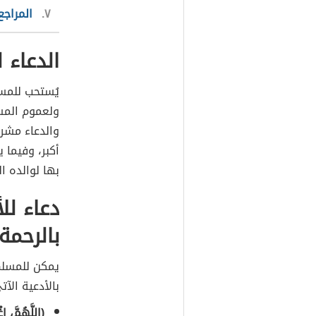
٧
المراجع
الدعاء 
يُستحب للمسل
ولعموم المسل
والدعاء مشر
أكبر، وفيما 
بها لوالده ا
دعاء لل
بالرحمة
يمكن للمسلم
بالأدعية الآت
(اللَّهُمَّ، ا