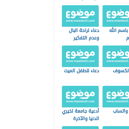
الجنين
باسم الله
دعاء لراحة البال
م
وعدم التفكير
الكسوف
دعاء للطفل الميت
 واتساب
أدعية جامعة لخيري
الدنيا والآخرة