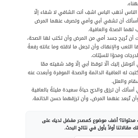
هناء.
 الناس أذهب الباس اشفِ أنت الشافي لا شفاء إلّا
سألك أن تشفي أبي وأمي وتصرف عنهما المرض
 لهما الصحة والعافية.
ك أن تُريح جسد أمي من المرض وأن تكتب لها الصحة،
ها التعب والإنهاك وأن تجعل ما لاقته وما عانته رفعةً
رجات ومحوًا للسيّئات.
أتوسّل إليك ألّا توقظ أبي إلّا وقد شفيته ممّا
كتبت له العافية الدائمة والصحة الموفرة وأبعدت عنه
قام والعلل.
 أسألك أن ترزق والديّ حياةً سعيدة مليئةً بالعافية
وأن تُبعد عنهما المرض، وأن ترزقهما حسن الخاتمة.
محتوانا؟ أضف موضوع كمصدر مفضل لديك على
 مقالاتنا أولاً بأول في نتائج البحث.