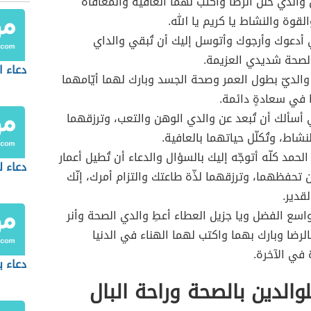
 والدي حُلل الرضا واكتب لهما العافية والمعافاة
لقوة والنشاط يا كريم يا الله.
 أدعوك وأرجوك وأتوسل إليك أن تُبقي والداي
لصحة شديدي العزيمة.
دعاء ا
 والديّ بطول العمر وصحة الجسد وبارك لهما أيّامهما
في سعادةٍ دائمة.
ي أسألك أن تُبعد عن والدي الوهن والتعب، وترزقهما
شاط، وتُكلّل حياتهما بالعافية.
لحمد كلّه أتوجّه إليك بالسؤال والدعاء أن تُطيل أعمار
دعاء ل
 تحفظهما، وترزقهما لذّة طاعتك والتزام أمرك، إنّك
قدير.
واسع الفضل ويا جزيل العطاء أعطِ والدي الصحة وأنر
الرضا وبارك بهما واكتب لهما الهناء في الدنيا
في الآخرة.
دعاء ب
لوالدين بالصحة وراحة البال