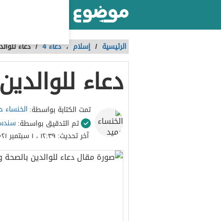
أكبر موقع عربي بالعالم
الرئيسية
/
إسلام
،
دعاء 4
/
دعاء للوالد
دعاء للوالدين
الخنساء ح
تمت الكتابة بواسطة:
سندس
تم التدقيق بواسطة:
آخر تحديث:
١٢:٣٩ ، ١ سبتمبر ٢٠٢١