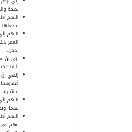
ربّي ارحم 
بصحة والد
اللهم أطل
واجعلها ج
اللهم إنّ
العمر بال
رحمن.
ربّي إنّ 
بأسًا يُب
إلهي إنّ
أعمارهما،
والآخرة.
اللهم إنّ
لهما، وتط
اللهم أطل
وهم في تم