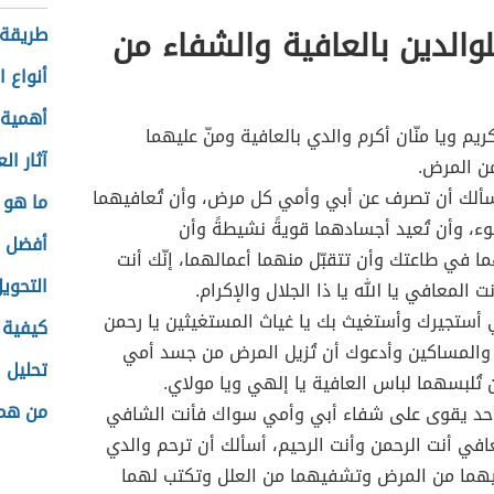
لوالدين بالعافية والشفاء من
طريقة 
أنواع ا
أهمية 
ريم ويا منّان أكرم والدي بالعافية ومنّ عليهما
آثار ال
ن المرض.
أسألك أن تصرف عن أبي وأمي كل مرض، وأن تُعافيهما
ما هو 
ء، وأن تُعيد أجسادهما قويةً نشيطةً وأن
أفضل ا
 في طاعتك وأن تتقبّل منهما أعمالهما، إنّك أنت
التحوي
ت المعافي يا الله يا ذا الجلال والإكرام.
ي أستجيرك وأستغيث بك يا غياث المستغيثين يا رحمن
كيفية ت
والمساكين وأدعوك أن تُزيل المرض من جسد أمي
تحليل ا
 تُلبسهما لباس العافية يا إلهي ويا مولاي.
من هم 
أحد يقوى على شفاء أبي وأمي سواك فأنت الشافي
افي أنت الرحمن وأنت الرحيم، أسألك أن ترحم والدي
يهما من المرض وتشفيهما من العلل وتكتب لهما