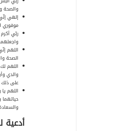
ربّي ألبس
والصحة وا
إلهي إنّي
موفوري ا
ربّي أكرم
واجعلهما 
اللهم إنّ
الصحة والن
اللهم لك ا
والدي وأن
على ذلك ل
اللهم يا 
حياتهما ب
والسعادة 
أدعية ل