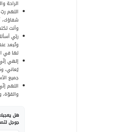
الراحة وال
اللهم ربّ
شفاؤك، أ
وأنت تكتب
ربّي أسأل
وتُبعد عن
لها في الد
إلهي إنّي 
يُعاني، و
جميع الأس
اللهم إنّي
والقوّة، 
هل يعجبك 
جوجل لتصلك