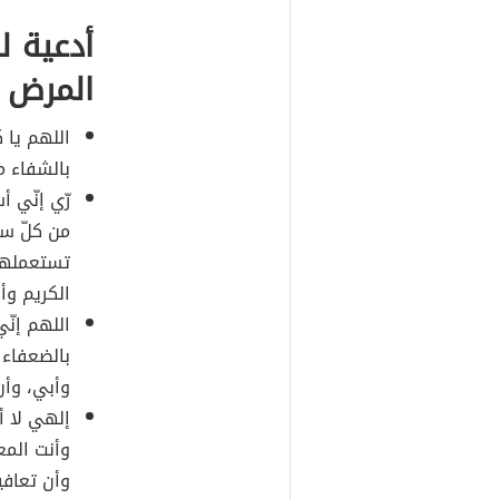
أدعية ل
المرض
اللهم يا ك
بالشفاء م
رّي إنّي 
من كلّ سو
تستعملهما
الكريم وأن
اللهم إنّ
بالضعفاء 
وأبي، وأن
إلهي لا 
وأنت المع
وأن تعاف