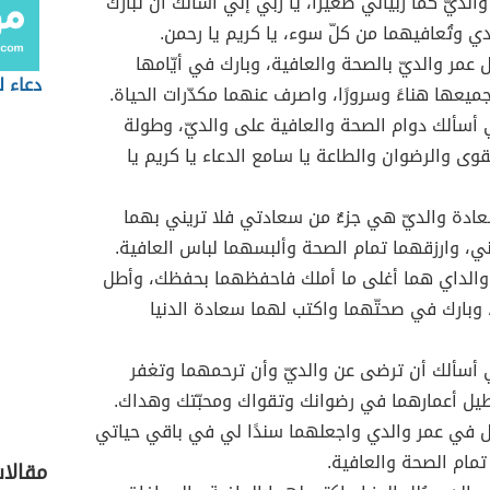
والديّ كما ربيّاني صغيرًا، يا ربّي إنّي أسألك أن تُبارك
ي وتُعافيهما من كلّ سوء، يا كريم يا رحمن.
 عمر والديّ بالصحة والعافية، وبارك في أيّامها
دعاء ل
ميعها هناءً وسرورًا، واصرف عنهما مكدّرات الحياة.
ي أسألك دوام الصحة والعافية على والديّ، وطولة
تقوى والرضوان والطاعة يا سامع الدعاء يا كريم يا
سعادة والديّ هي جزءٌ من سعادتي فلا تريني بهما
كيني، وارزقهما تمام الصحة وألبسهما لباس العافية.
 والداي هما أغلى ما أملك فاحفظهما بحفظك، وأطل
 وبارك في صحتّهما واكتب لهما سعادة الدنيا
ي أسألك أن ترضى عن والديّ وأن ترحمهما وتغفر
يل أعمارهما في رضوانك وتقواك ومحبّتك وهداك.
 في عمر والدي واجعلهما سندًا لي في باقي حياتي
ام الصحة والعافية.
مقالا