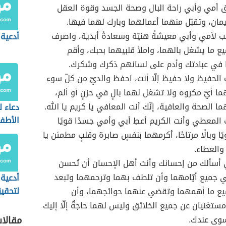
ق أمي وأبي راحة البال وصحة الجسد وقوة العقل
يمان، وتقبّل منهما أعمالهما وبارك لهما فيها.
ب لأمي وأبي معيشةً هنيّة وسعادةً أبدية، واصرف
أدعية 
ع ما يشغل بالهما، واملأ قلبيهما بحبك، وأقم
 في عبادتك وأدم على لسانهم ذكرك وشكرك.
 الحفيظ ولا حفيظ إلّا أنت، احفظ والديّ من كلّ سوء
ما أيّ مكروه ولا تشغل لهما بالٍ في حزنٍ أو ألم،
ا الصحة والعافية، إنّك أنت المعافي يا كريم يا الله.
دعاء 
الأطف
 المعطي وأنت الكريم أعطِ أبي وأمي جسدًا قويًا
ًا وبالًا مرتاحًا، أكرمهما بنفسٍ صابرة وقلبٍ مطمئن يا
والعطاء.
 أسألك من إحسانك وأنت أهل الإحسان أن تُحسن
 جميع أيّامهما وأن تلطف بهما وترحمهما وتبعد
أدعية 
لتحقيق
يع ما أهمهما وتقضي عنهما حوائجهما، وأن
ستغنيان عن جميع الخلائق وليس لهما حاجةٌ إلّا إليك
 سوى عندك.
مقالا