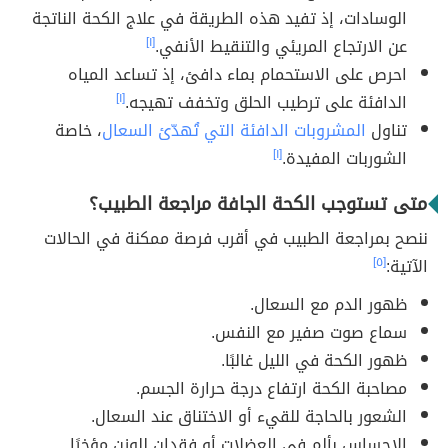
الوسادات، إذ تفيد هذه الطريقة في علاج الكحة الناتجة
عن الارتجاع المريئي والتنقيط الأنفي.
[١]
احرص على الاستحمام بماء دافئ، إذ تساعد المياه
الدافئة على ترطيب الحلق وتخفف تهيجه.
[١]
تناول
المشروبات الدافئة التي تُهدّئ السعال
، خاصة
الشوربات المفيدة.
[١]
متى تستوجب الكحة الجافة مراجعة الطبيب؟
ننصح بمراجعة الطبيب في أقرب فرصة ممكنة في الحالات
الآتية:
[٥]
ظهور الدم مع السعال.
سماع صوت صفير مع النفس.
ظهور الكحة في الليل غالبًا.
مصاحبة الكحة ارتفاع درجة حرارة الجسم.
الشعور بالحاجة للقيء أو الاختناق عند السعال.
الإحساس بألم في العضلات أو فقدان للوزن مؤخرًا.