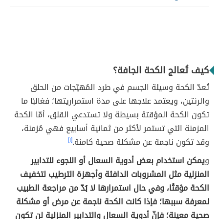
كيف تُعالج الكحة الجافة؟
تُعدّ الكحة وسيلة الجسم في طرد المُهيّجات من الحلق
والرئتين، ويعتمد علاجها على مدة استمراريتها؛ فغالبًا ما
تكون الكحة المؤقتة بسيطة ولا تستدعي القلق، أمّا الكحة
المزمنة التي تستمر لأكثر من ثمانية أسابيع فهي مُزمنة،
وقد تكون ناجمة عن مشكلة صحية كامنة.
[١]
و
يمكن استخدام بعض أدوية السعال أو اللجوء للتدابير
المنزلية مثل المشروبات الدافئة وأجهزة الترطيب لتخفيف
الكحة مؤقتًا، وفي حال استمرارها لا بُدّ من مراجعة الطبيب
لمعرفة سببها؛ فإذا كانت الكحة ناجمة عن مرض أو مشكلة
صحية معينة؛ فإنّ أدوية السعال والتدابير المنزلية لن تكون