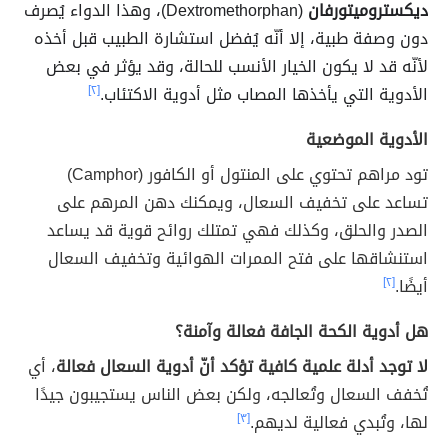
ديكستروميتورفان
(Dextromethorphan)، وهذا الدواء يُصرف
دون وصفة طبية، إلا أنّه يُفضل استشارة الطبيب قبل أخذه
لأنّه قد لا يكون الخيار الأنسب للحالة، وقد يؤثر في بعض
الأدوية التي يأخذها المصاب مثل أدوية الاكتئاب.
[٢]
الأدوية الموضعية
تود مراهم تحتوي على المنتول أو الكافور (Camphor)
تساعد على تخفيف السعال، ويمكنك دهن المرهم على
الصدر والحلق، وكذلك فهي تمتلك روائح قوية قد يساعد
استنشاقها على فتح الممرات الهوائية وتخفيف السعال
أيضًا.
[٢]
هل أدوية الكحة الجافة فعالة وآمنة؟
لا توجد أدلة علمية كافية تؤكد أنّ أدوية السعال فعالة
، أي
تُخفف السعال وتُعالجه، ولكن بعض الناس يستجيبون جيدًا
لها، وتُبدي فعالية لديهم.
[٣]