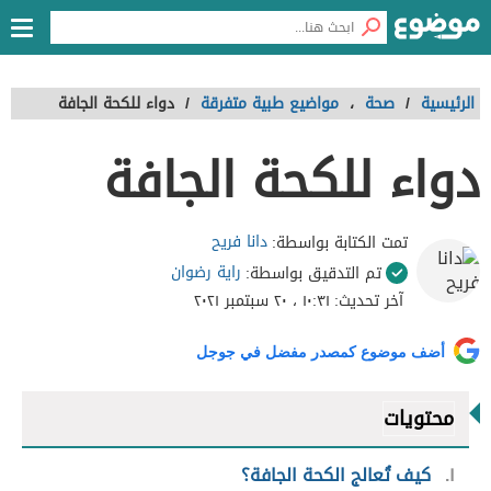
الرئيسية
/
صحة
،
مواضيع طبية متفرقة
/
دواء للكحة الجافة
دواء للكحة الجافة
دانا فريح
تمت الكتابة بواسطة:
راية رضوان
تم التدقيق بواسطة:
آخر تحديث:
١٠:٣١ ، ٢٠ سبتمبر ٢٠٢١
أضف موضوع كمصدر مفضل في جوجل
محتويات
١
كيف تُعالج الكحة الجافة؟