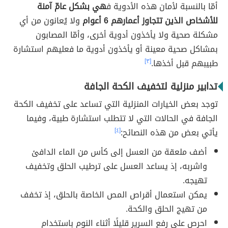
أمّا بالنسبة لأمان هذه الأدوية ف
هي بشكل عامّ آمنة
للأشخاص الذين تتجاوز أعمارهم 6 أعوام
ولا يُعانون من أي
مشكلة صحية ولا يأخذون أدوية أخرى، وأمّا المصابون
بمشاكل صحية معينة أو يأخذون أدوية ما فعليهم استشارة
طبيبهم قبل أخذها.
[٣]
تدابير منزلية لتخفيف الكحة الجافة
توجد بعض الخيارات المنزلية التي تساعد على تخفيف الكحة
الجافة في الحالات التي لا تتطلب استشارة طبية، وفيما
يأتي بعض من هذه النصائح:
[٤]
أضف ملعقة من العسل إلى كأس من الماء الدافئ
واشربه، إذ يساعد العسل على ترطيب الحلق وتخفيف
تهيجه.
يمكن استعمال أقراص المص الخاصة بالحلق، إذ تخفف
من تهيج الحلق والكحة.
احرص على رفع السرير قليلًا أثناء النوم باستخدام