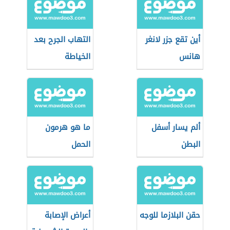
أين تقع جزر لانغر
التهاب الجرح بعد
هانس
الخياطة
ألم يسار أسفل
ما هو هرمون
البطن
الحمل
حقن البلازما للوجه
أعراض الإصابة