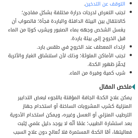
التوقف عن التدخين
.
تجنب التعرض لدرجات حرارة مختلفة بشكل مفاجئ؛
كالانتقال بين البيئة الدافئة والباردة فجأة؛ فالصواب أن
يغسل الشخص وجهه بماء الصنبور ويشرب كوبًا من الماء
قبل الخروج إلى بيئة باردة.
ارتداء المعطف عند الخروج في طقس بارد.
تجنب الأماكن الملوثة؛ وذلك لأن استنشاق الغبار والأتربة
يُحفّز ظهور الكحة.
شرب كمية وفيرة من الماء.
ملخص المقال
يمكن علاج الكحة الجافة المؤقتة باللجوء لبعض التدابير
المنزلية كشرب المشروبات الساخنة أو استخدام جهاز
الترطيب المنزلي أو العسل وغيره، ويمكن استخدام الأدوية
بعد استشارة الطبيب؛ علمًا أنّه لا يوجد دليل علمي يُثبت
فعاليتها، أمّا الكحة المستمرة فلا تُعالج دون علاج السبب