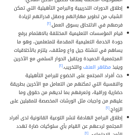
إطلاق الدورات التدريبية والبرامج التأهيلية التي تمكن
الشباب من تطوير مهاراتهم وصقل قدراتهم لزيادة
فرصهم في الالتحاق بسوق العمل.
[٢]
قيام المؤسسات التعليمية المختلفة بالاهتمام برفع
جودة الخدمة التعليمية المقدمة للمتعلمين، وهو ما
يساهم في تنشئة جيل واعٍ ومثقف، يلتزم بالأخلاقيات
المجتمعية الحميدة ويتقبل الحوار السلمي مع الآخرين
وينبذ
مظاهر العنف
والتخريب.
[٢]
حث أفراد المجتمع على الخضوع للبرامج التأهيلية
والنفسية التي تمكنهم من التعامل مع الآخرين بطريقة
حضارية وراقية، وتعرفهم بما لديهم من حقوق وما
عليهم من واجبات مثل الورشات المخصصة للمقبلين على
الزواج.
[٢]
إطلاق البرامج الهادفة لنشر التوعية القانونية لدى أفراد
المجتمع لردعهم عن القيام بأي سلوكيات ضارة تهدد
الأمن الاجتماعي.
[٢]